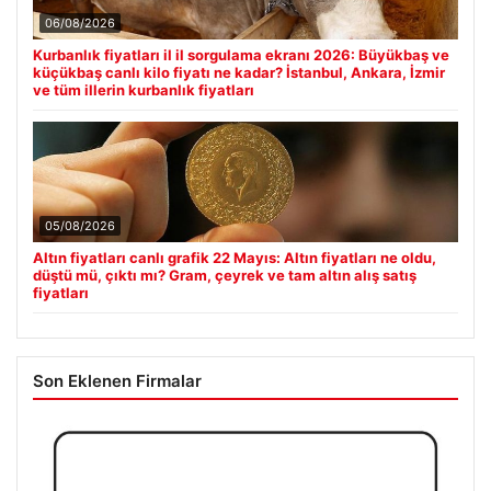
06/08/2026
Kurbanlık fiyatları il il sorgulama ekranı 2026: Büyükbaş ve
küçükbaş canlı kilo fiyatı ne kadar? İstanbul, Ankara, İzmir
ve tüm illerin kurbanlık fiyatları
05/08/2026
Altın fiyatları canlı grafik 22 Mayıs: Altın fiyatları ne oldu,
düştü mü, çıktı mı? Gram, çeyrek ve tam altın alış satış
fiyatları
Son Eklenen Firmalar