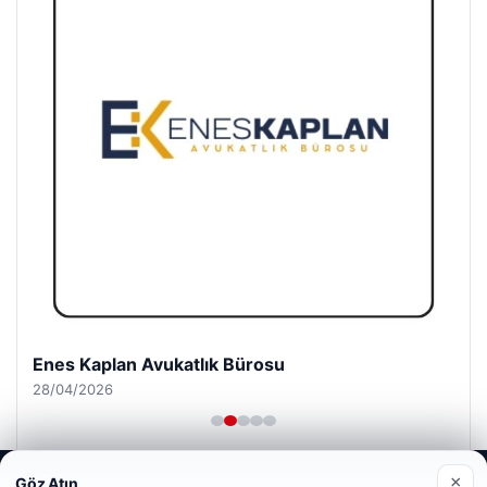
Enes Kaplan Avukatlık Bürosu
28/04/2026
Web sitemizi nasıl kullandığınızı daha iyi anlayabilmek,
×
Göz Atın