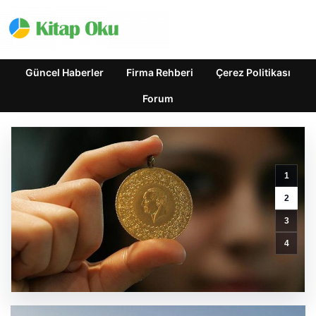
Güncel Haberler
Firma Rehberi
Çerez Politikası
Forum
15
Temmuz
1
Şehitler
Köprüsü’nde
2
Dizi
3
Çekimleri
İçin
4
Geçici
Trafik
Regülasyonu
GÜNCEL HABERLER
0 YORUM