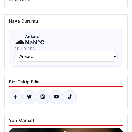
03/04/2024
24.07.2026 14:53
Hava Durumu
☁
Ankara
NaN°C
ŞEHIR SEÇ
Bizi Takip Edin
Yan Manşet