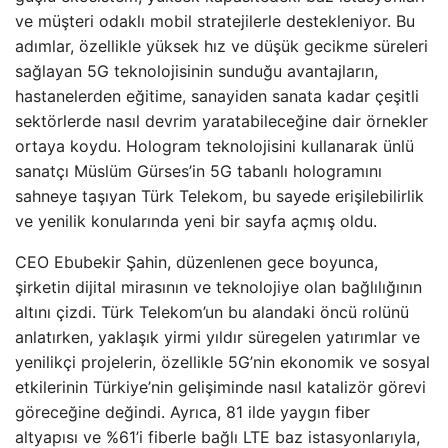
ve müşteri odaklı mobil stratejilerle destekleniyor. Bu
adımlar, özellikle yüksek hız ve düşük gecikme süreleri
sağlayan 5G teknolojisinin sunduğu avantajların,
hastanelerden eğitime, sanayiden sanata kadar çeşitli
sektörlerde nasıl devrim yaratabileceğine dair örnekler
ortaya koydu. Hologram teknolojisini kullanarak ünlü
sanatçı Müslüm Gürses’in 5G tabanlı hologramını
sahneye taşıyan Türk Telekom, bu sayede erişilebilirlik
ve yenilik konularında yeni bir sayfa açmış oldu.
CEO Ebubekir Şahin, düzenlenen gece boyunca,
şirketin dijital mirasının ve teknolojiye olan bağlılığının
altını çizdi. Türk Telekom’un bu alandaki öncü rolünü
anlatırken, yaklaşık yirmi yıldır süregelen yatırımlar ve
yenilikçi projelerin, özellikle 5G’nin ekonomik ve sosyal
etkilerinin Türkiye’nin gelişiminde nasıl katalizör görevi
göreceğine değindi. Ayrıca, 81 ilde yaygın fiber
altyapısı ve %61’i fiberle bağlı LTE baz istasyonlarıyla,