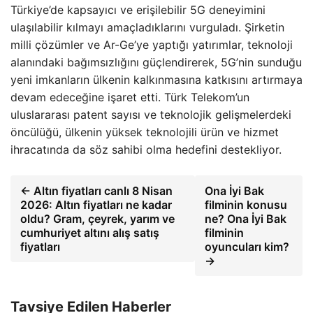
Türkiye’de kapsayıcı ve erişilebilir 5G deneyimini
ulaşılabilir kılmayı amaçladıklarını vurguladı. Şirketin
milli çözümler ve Ar-Ge’ye yaptığı yatırımlar, teknoloji
alanındaki bağımsızlığını güçlendirerek, 5G’nin sunduğu
yeni imkanların ülkenin kalkınmasına katkısını artırmaya
devam edeceğine işaret etti. Türk Telekom’un
uluslararası patent sayısı ve teknolojik gelişmelerdeki
öncülüğü, ülkenin yüksek teknolojili ürün ve hizmet
ihracatında da söz sahibi olma hedefini destekliyor.
← Altın fiyatları canlı 8 Nisan
Ona İyi Bak
2026: Altın fiyatları ne kadar
filminin konusu
oldu? Gram, çeyrek, yarım ve
ne? Ona İyi Bak
cumhuriyet altını alış satış
filminin
fiyatları
oyuncuları kim?
→
Tavsiye Edilen Haberler