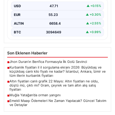
ve tüm illerin kurbanlık fiyatları
USD
47.71
▲ +0.15%
EUR
55.23
▲ +0.30%
ALTIN
6658.4
▲ +2.55%
BTC
3094649
▲ +0.99%
Son Eklenen Haberler
Jhon Duran’ın Benfica Formasıyla İlk Golü Sevinci
■
Kurbanlık fiyatları il il sorgulama ekranı 2026: Büyükbaş ve
■
küçükbaş canlı kilo fiyatı ne kadar? İstanbul, Ankara, İzmir ve
tüm illerin kurbanlık fiyatları
Altın fiyatları canlı grafik 22 Mayıs: Altın fiyatları ne oldu,
■
düştü mü, çıktı mı? Gram, çeyrek ve tam altın alış satış
fiyatları
Muğla Yatağan’da orman yangını
■
Emekli Maaşı Ödemeleri Ne Zaman Yapılacak? Güncel Takvim
■
ve Detaylar