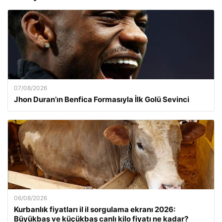
07/08/2026
Jhon Duran’ın Benfica Formasıyla İlk Golü Sevinci
06/08/2026
Kurbanlık fiyatları il il sorgulama ekranı 2026:
Büyükbaş ve küçükbaş canlı kilo fiyatı ne kadar?