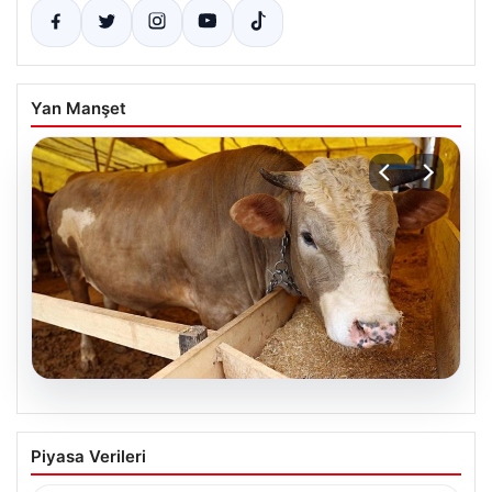
Yan Manşet
06.08.2026
Kurbanlık fiyatları il il sorgulama ekranı
Piyasa Verileri
2026: Büyükbaş ve küçükbaş canlı kilo
fiyatı ne kadar? İstanbul, Ankara, İzmir