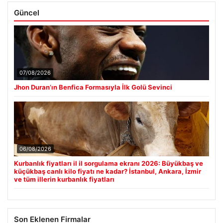
Güncel
07/08/2026
Jhon Duran’ın Benfica Formasıyla İlk Golü Sevinci
06/08/2026
Kurbanlık fiyatları il il sorgulama ekranı 2026: Büyükbaş ve
küçükbaş canlı kilo fiyatı ne kadar? İstanbul, Ankara, İzmir
ve tüm illerin kurbanlık fiyatları
Son Eklenen Firmalar