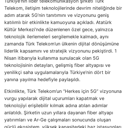
Türkiye’nin lider telekomünikasyon şirketi Türk
Telekom, iletişim teknolojilerinde devrim niteliğinde bir
adım atarak 5G’nin tanıtımını ve vizyonunu geniş
katılımlı bir etkinlikte kamuoyuna açıkladı. Atatürk
Kültür Merkezi’nde düzenlenen özel gece, yalnızca
teknolojik ilerlemeleri sergilemekle kalmadı, aynı
zamanda Türk Telekom’un ülkenin dijital dönüşümüne
liderlik kapsamını ve stratejik vizyonunu pekiştirdi. 1
Nisan itibarıyla kullanıma sunulacak olan 5G
teknolojisinin detayları, gelişmiş fiber altyapısı ve
yenilikçi saha uygulamalarıyla Türkiye’nin dört bir
yanına yayılma hedefiyle paylaşıldı.
Etkinlikte, Türk Telekom’un “Herkes için 5G” vizyonuna
vurgu yapılarak dijital uçurumları kapatmak ve
teknolojiyi erişilebilir kılmak adına atılan adımlar
anlatıldı. Şirketin uzun yıllara dayanan fiber altyapı
yatırımları ve Ar-Ge çalışmaları sonucunda oluşan
güçlü ekosistem, yüksek kapasitedeki baz istasyonları