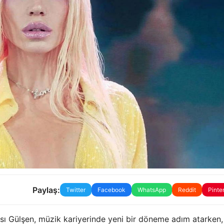
Paylaş:
Twitter
Facebook
WhatsApp
Reddit
Pinte
ısı Gülşen, müzik kariyerinde yeni bir döneme adım atarken,