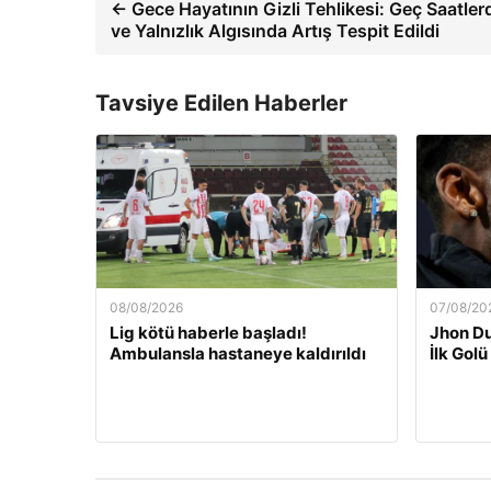
← Gece Hayatının Gizli Tehlikesi: Geç Saatle
ve Yalnızlık Algısında Artış Tespit Edildi
Tavsiye Edilen Haberler
08/08/2026
07/08/20
Lig kötü haberle başladı!
Jhon Du
Ambulansla hastaneye kaldırıldı
İlk Golü