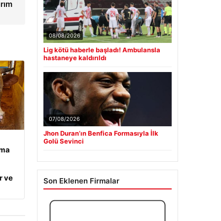
ırım
08/08/2026
Lig kötü haberle başladı! Ambulansla
hastaneye kaldırıldı
07/08/2026
Jhon Duran’ın Benfica Formasıyla İlk
Golü Sevinci
ama
r ve
Son Eklenen Firmalar