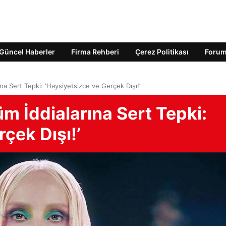
Güncel Haberler
Firma Rehberi
Çerez Politikası
Foru
na Sert Tepki: ‘Haysiyetsizce ve Gerçek Dışı!’
m İddialarına Sert Tepki:
çek Dışı!’