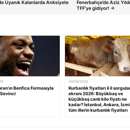
rde Uyanık Kalanlarda Anksiyete
Fenerbahçe’de Aziz Yıld
TFF’ye gidiyor! →
26
06/08/2026
ran’ın Benfica Formasıyla
Kurbanlık fiyatları il il sorgul
 Sevinci
ekranı 2026: Büyükbaş ve
küçükbaş canlı kilo fiyatı ne
kadar? İstanbul, Ankara, İzmi
tüm illerin kurbanlık fiyatları