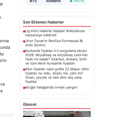
BTC
3099956
▲ +0.17%
al
ı.
Son Eklenen Haberler
Lig kötü haberle başladı! Ambulansla
■
hastaneye kaldırıldı
erine
Jhon Duran’ın Benfica Formasıyla İlk
■
Golü Sevinci
usunda
Kurbanlık fiyatları il il sorgulama ekranı
■
da
2026: Büyükbaş ve küçükbaş canlı kilo
fiyatı ne kadar? İstanbul, Ankara, İzmir
erin
ve tüm illerin kurbanlık fiyatları
Altın fiyatları canlı grafik 22 Mayıs: Altın
■
fiyatları ne oldu, düştü mü, çıktı mı?
Gram, çeyrek ve tam altın alış satış
fiyatları
 ve
Muğla Yatağan’da orman yangını
■
ma
Güncel