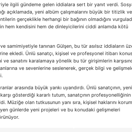
yle ilgili gündeme gelen iddialara sert bir yanıt verdi. Sosy
ı açıklamada, yeni albüm çalışmalarını büyük bir titizlik ve
tilerin gerçeklikle herhangi bir bağının olmadığını vurgulad
n hem kendisini hem de dinleyicilerini ciddi anlamda kötü
ve samimiyetiyle tanınan Gülşen, bu tür asılsız iddiaların üz
rine ekledi. Ünlü sanatçı, kişisel ve profesyonel itibarı kon
 ve sanatını karalamaya yönelik bu tür girişimlerin karşısın
nlarına ve sevenlerine seslenerek, gerçek bilgi ve gelişmel
i.
ranlar arasında büyük yankı uyandırdı. Ünlü sanatçının, yeni
 karşı gösterdiği kararlı tutum, sanatçının profesyonelliğinin
di. Müziğe olan tutkusunun yanı sıra, kişisel haklarını koru
eyen günlerde yeni projeleri ve bu konudaki gelişmeleri
örünüyor.