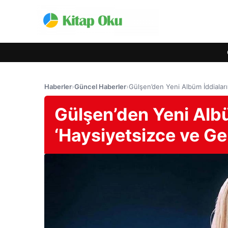
Haberler
›
Güncel Haberler
›
Gülşen’den Yeni Albüm İddiaları
Gülşen’den Yeni Albü
‘Haysiyetsizce ve Ger