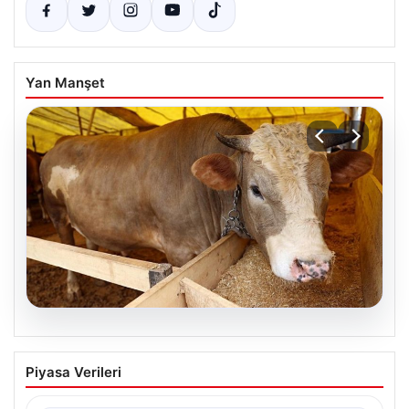
Yan Manşet
06.08.2026
Kurbanlık fiyatları il il sorgulama ekranı
Piyasa Verileri
2026: Büyükbaş ve küçükbaş canlı kilo
fiyatı ne kadar? İstanbul, Ankara, İzmir