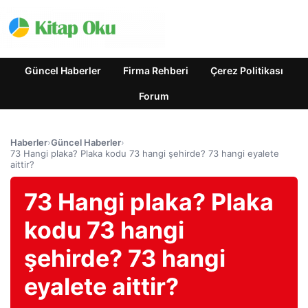
Güncel Haberler
Firma Rehberi
Çerez Politikası
Forum
Haberler
›
Güncel Haberler
›
73 Hangi plaka? Plaka kodu 73 hangi şehirde? 73 hangi eyalete
aittir?
73 Hangi plaka? Plaka
kodu 73 hangi
şehirde? 73 hangi
eyalete aittir?