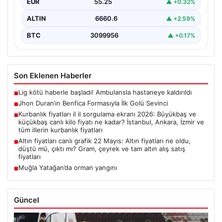
EUR
55.25
▲ +0.32%
ALTIN
6660.6
▲ +2.59%
BTC
3099956
▲ +0.17%
Son Eklenen Haberler
Lig kötü haberle başladı! Ambulansla hastaneye kaldırıldı
■
Jhon Duran’ın Benfica Formasıyla İlk Golü Sevinci
■
Kurbanlık fiyatları il il sorgulama ekranı 2026: Büyükbaş ve
■
küçükbaş canlı kilo fiyatı ne kadar? İstanbul, Ankara, İzmir ve
tüm illerin kurbanlık fiyatları
Altın fiyatları canlı grafik 22 Mayıs: Altın fiyatları ne oldu,
■
düştü mü, çıktı mı? Gram, çeyrek ve tam altın alış satış
fiyatları
Muğla Yatağan’da orman yangını
■
Güncel