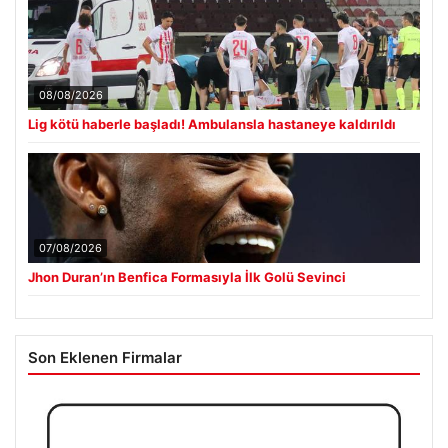
08/08/2026
Lig kötü haberle başladı! Ambulansla hastaneye kaldırıldı
07/08/2026
Jhon Duran’ın Benfica Formasıyla İlk Golü Sevinci
Son Eklenen Firmalar