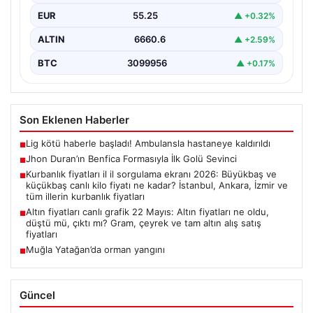
EUR
55.25
▲ +0.32%
ALTIN
6660.6
▲ +2.59%
BTC
3099956
▲ +0.17%
Son Eklenen Haberler
Lig kötü haberle başladı! Ambulansla hastaneye kaldırıldı
■
Jhon Duran’ın Benfica Formasıyla İlk Golü Sevinci
■
Kurbanlık fiyatları il il sorgulama ekranı 2026: Büyükbaş ve
■
küçükbaş canlı kilo fiyatı ne kadar? İstanbul, Ankara, İzmir ve
tüm illerin kurbanlık fiyatları
Altın fiyatları canlı grafik 22 Mayıs: Altın fiyatları ne oldu,
■
düştü mü, çıktı mı? Gram, çeyrek ve tam altın alış satış
fiyatları
Muğla Yatağan’da orman yangını
■
Güncel