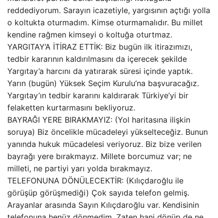
reddediyorum. Sarayın icazetiyle, yargısının açtığı yolla
o koltukta oturmadım. Kimse oturmamalıdır. Bu millet
kendine rağmen kimseyi o koltuğa oturtmaz.
YARGITAY’A İTİRAZ ETTİK: Biz bugün ilk itirazımızı,
tedbir kararının kaldırılmasını da içerecek şekilde
Yargıtay’a harcını da yatırarak süresi içinde yaptık.
Yarın (bugün) Yüksek Seçim Kurulu’na başvuracağız.
Yargıtay’ın tedbir kararını kaldırarak Türkiye’yi bir
felaketten kurtarmasını bekliyoruz.
BAYRAĞI YERE BIRAKMAYIZ: (Yol haritasına ilişkin
soruya) Biz öncelikle mücadeleyi yükselteceğiz. Bunun
yanında hukuk mücadelesi veriyoruz. Biz bize verilen
bayrağı yere bırakmayız. Millete borcumuz var; ne
milleti, ne partiyi yarı yolda bırakmayız.
TELEFONUNA DÖNÜLECEKTİR: (Kılıçdaroğlu ile
görüşüp görüşmediği) Çok sayıda telefon gelmiş.
Arayanlar arasında Sayın Kılıçdaroğlu var. Kendisinin
telefonuna henüz dönmedim. Zaten hani dönüp de ne