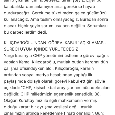
sahip çıkmak için nöbetteyiz, direnişteyiz. Eğer bu
kalabalıklardan anlamıyorlarsa gerekirse hayatı
durduracağız. Gerekirse tüketimden gelen gücümüzü
kullanacağız. Ama teslim olmayacağız. Buradan sonra
olacak hiçbir şeyin sorumlusu ben değilim. Sorumlusu
bu darbecilerdir” dedi.
KILIÇDAROĞLU’NDAN ‘GÖREVİ KABUL’ AÇIKLAMASI:
SÜRECİ UYUM İÇİNDE YÜRÜTECEĞİZ
Yargı kararıyla CHP yönetimini üstlenme görevi çağrısı
yapılan Kemal Kılıçdaroğlu, mutlak butlan kararını dün
çalışma ofisindeyken aldı. Kılıçdaroğlu, kararın
ardından sosyal medya hesabından yaptığı ilk
paylaşımda dolaylı olarak görevi kabul ettiğini şöyle
açıkladı: “CHP, kişisel ikbal arayışlarının mücadele alanı
değildir. CHP milletimizin egemenlik senedidir. 38.
Olağan Kurultayımız ile ilgili mahkemenin vermiş
olduğu karar; bir ayrışma vesilesi değil, asırlık
çınarımızın altında kenetlenme fırsatı olmalıdır. Gün;