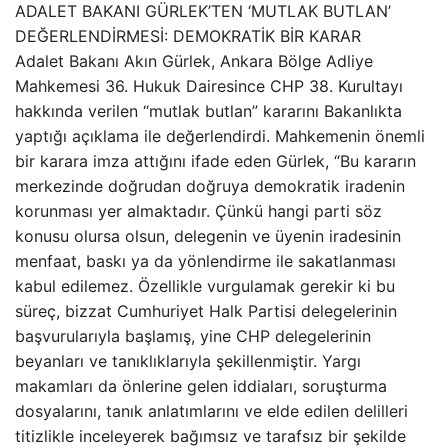
ADALET BAKANI GÜRLEK’TEN ‘MUTLAK BUTLAN’
DEĞERLENDİRMESİ: DEMOKRATİK BİR KARAR
Adalet Bakanı Akın Gürlek, Ankara Bölge Adliye
Mahkemesi 36. Hukuk Dairesince CHP 38. Kurultayı
hakkında verilen “mutlak butlan” kararını Bakanlıkta
yaptığı açıklama ile değerlendirdi. Mahkemenin önemli
bir karara imza attığını ifade eden Gürlek, “Bu kararın
merkezinde doğrudan doğruya demokratik iradenin
korunması yer almaktadır. Çünkü hangi parti söz
konusu olursa olsun, delegenin ve üyenin iradesinin
menfaat, baskı ya da yönlendirme ile sakatlanması
kabul edilemez. Özellikle vurgulamak gerekir ki bu
süreç, bizzat Cumhuriyet Halk Partisi delegelerinin
başvurularıyla başlamış, yine CHP delegelerinin
beyanları ve tanıklıklarıyla şekillenmiştir. Yargı
makamları da önlerine gelen iddiaları, soruşturma
dosyalarını, tanık anlatımlarını ve elde edilen delilleri
titizlikle inceleyerek bağımsız ve tarafsız bir şekilde