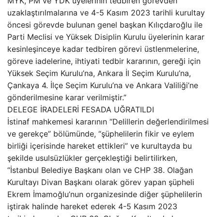
MYK, PM ve YDK üyelerinin tedbiren görevden
uzaklaştırılmalarına ve 4-5 Kasım 2023 tarihli kurultay
öncesi görevde bulunan genel başkan Kılıçdaroğlu ile
Parti Meclisi ve Yüksek Disiplin Kurulu üyelerinin karar
kesinleşinceye kadar tedbiren görevi üstlenmelerine,
göreve iadelerine, ihtiyati tedbir kararının, gereği için
Yüksek Seçim Kurulu’na, Ankara İl Seçim Kurulu’na,
Çankaya 4. İlçe Seçim Kurulu’na ve Ankara Valiliği’ne
gönderilmesine karar verilmiştir.”
DELEGE İRADELERİ FESADA UĞRATILDI
İstinaf mahkemesi kararının “Delillerin değerlendirilmesi
ve gerekçe” bölümünde, “şüphelilerin fikir ve eylem
birliği içerisinde hareket ettikleri” ve kurultayda bu
şekilde usulsüzlükler gerçekleştiği belirtilirken,
“İstanbul Belediye Başkanı olan ve CHP 38. Olağan
Kurultayı Divan Başkanı olarak görev yapan şüpheli
Ekrem İmamoğlu’nun organizesinde diğer şüphelilerin
iştirak halinde hareket ederek 4-5 Kasım 2023