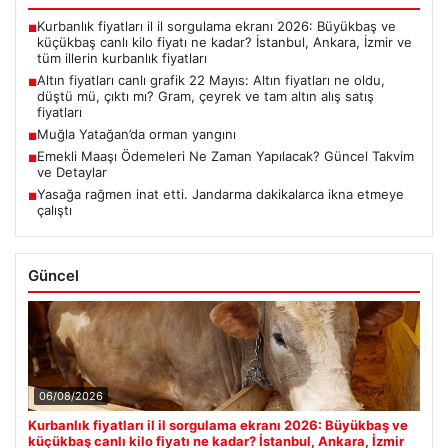
Kurbanlık fiyatları il il sorgulama ekranı 2026: Büyükbaş ve
■
küçükbaş canlı kilo fiyatı ne kadar? İstanbul, Ankara, İzmir ve
tüm illerin kurbanlık fiyatları
Altın fiyatları canlı grafik 22 Mayıs: Altın fiyatları ne oldu,
■
düştü mü, çıktı mı? Gram, çeyrek ve tam altın alış satış
fiyatları
Muğla Yatağan’da orman yangını
■
Emekli Maaşı Ödemeleri Ne Zaman Yapılacak? Güncel Takvim
■
ve Detaylar
Yasağa rağmen inat etti. Jandarma dakikalarca ikna etmeye
■
çalıştı
Güncel
06/08/2026
Kurbanlık fiyatları il il sorgulama ekranı 2026: Büyükbaş ve
küçükbaş canlı kilo fiyatı ne kadar? İstanbul, Ankara, İzmir