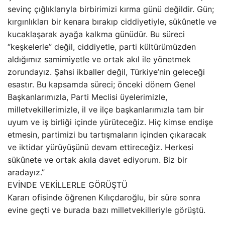
sevinç çığlıklarıyla birbirimizi kırma günü değildir. Gün;
kırgınlıkları bir kenara bırakıp ciddiyetiyle, sükûnetle ve
kucaklaşarak ayağa kalkma günüdür. Bu süreci
“keşkelerle” değil, ciddiyetle, parti kültürümüzden
aldığımız samimiyetle ve ortak akıl ile yönetmek
zorundayız. Şahsi ikballer değil, Türkiye’nin geleceği
esastır. Bu kapsamda süreci; önceki dönem Genel
Başkanlarımızla, Parti Meclisi üyelerimizle,
milletvekillerimizle, il ve ilçe başkanlarımızla tam bir
uyum ve iş birliği içinde yürüteceğiz. Hiç kimse endişe
etmesin, partimizi bu tartışmaların içinden çıkaracak
ve iktidar yürüyüşünü devam ettireceğiz. Herkesi
sükûnete ve ortak akıla davet ediyorum. Biz bir
aradayız.”
EVİNDE VEKİLLERLE GÖRÜŞTÜ
Kararı ofisinde öğrenen Kılıçdaroğlu, bir süre sonra
evine geçti ve burada bazı milletvekilleriyle görüştü.