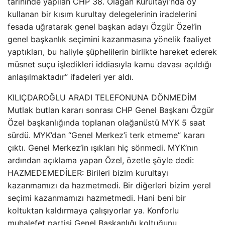
tarihinde yapılan CHP 38. Olağan Kurultayı’nda oy
kullanan bir kısım kurultay delegelerinin iradelerini
fesada uğratarak genel başkan adayı Özgür Özel’in
genel başkanlık seçimini kazanmasına yönelik faaliyet
yaptıkları, bu haliyle şüphelilerin birlikte hareket ederek
müsnet suçu işledikleri iddiasıyla kamu davası açıldığı
anlaşılmaktadır” ifadeleri yer aldı.
KILIÇDAROĞLU ARADI TELEFONUNA DÖNMEDİM
Mutlak butlan kararı sonrası CHP Genel Başkanı Özgür
Özel başkanlığında toplanan olağanüstü MYK 5 saat
sürdü. MYK’dan “Genel Merkez’i terk etmeme” kararı
çıktı. Genel Merkez’in ışıkları hiç sönmedi. MYK’nın
ardından açıklama yapan Özel, özetle şöyle dedi:
HAZMEDEMEDİLER: Birileri bizim kurultayı
kazanmamızı da hazmetmedi. Bir diğerleri bizim yerel
seçimi kazanmamızı hazmetmedi. Hani beni bir
koltuktan kaldırmaya çalışıyorlar ya. Konforlu
muhalefet partisi Genel Başkanlığı koltuğunu