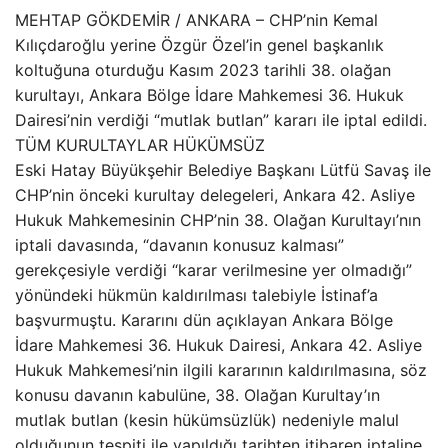
MEHTAP GÖKDEMİR / ANKARA – CHP’nin Kemal
Kılıçdaroğlu yerine Özgür Özel’in genel başkanlık
koltuğuna oturduğu Kasım 2023 tarihli 38. olağan
kurultayı, Ankara Bölge İdare Mahkemesi 36. Hukuk
Dairesi’nin verdiği “mutlak butlan” kararı ile iptal edildi.
TÜM KURULTAYLAR HÜKÜMSÜZ
Eski Hatay Büyükşehir Belediye Başkanı Lütfü Savaş ile
CHP’nin önceki kurultay delegeleri, Ankara 42. Asliye
Hukuk Mahkemesinin CHP’nin 38. Olağan Kurultayı’nın
iptali davasında, “davanın konusuz kalması”
gerekçesiyle verdiği “karar verilmesine yer olmadığı”
yönündeki hükmün kaldırılması talebiyle İstinaf’a
başvurmuştu. Kararını dün açıklayan Ankara Bölge
İdare Mahkemesi 36. Hukuk Dairesi, Ankara 42. Asliye
Hukuk Mahkemesi’nin ilgili kararının kaldırılmasına, söz
konusu davanın kabulüne, 38. Olağan Kurultay’ın
mutlak butlan (kesin hükümsüzlük) nedeniyle malul
olduğunun tespiti ile yapıldığı tarihten itibaren iptaline