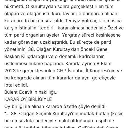
hükmetti. O kurultaydan sonra gerçekleştirilen tüm
olağan ve olağanüstü kurultaylar ile buralarda alınan
kararları da hükümsüz kıldı. Temyiz yolu açık olmasına
karşın İstinaf’ın “tedbirli” karar alması nedeniyle Özel ve
tüm parti organları üyeleri Yargıtay süreci kesinleşene
kadar görevden uzaklaştırıldı. Bu süreçte de parti
yönetimini 38. Olağan Kurultay’dan önceki Genel
Başkan Kılıçdaroğlu ve o dönemki kadrolarının
üstlenmesi hükme bağlandı. Kararla ayrıca 8 Ekim
2023’te gerçekleştirilen CHP İstanbul İl Kongresi’nin ve
bu kongrede alınan tüm kararlar da aynı gerekçeyle
iptal edildi.
Bülent Ecevit’in haklılığı…
KARAR OY BİRLİĞİYLE
Oy birliği ile alınan kararda özetle şöyle denildi:
“… 38. Olağan Seçimli Kurultayı’nın mutlak butlan (kesin
hükümsüzlük) nedeniyle malul olduğunun tespiti ile
yapıldığı tarihten itibaren iptaline, CHP’nin 4-5 Kasım