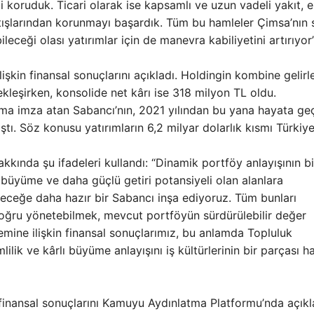
zi koruduk. Ticari olarak ise kapsamlı ve uzun vadeli yakıt, e
tışlarından korunmayı başardık. Tüm bu hamleler Çimsa’nın s
leceği olası yatırımlar için de manevra kabiliyetini artırıyor
işkin finansal sonuçlarını açıkladı. Holdingin kombine gelirle
ekleşirken, konsolide net kârı ise 318 milyon TL oldu.
a imza atan Sabancı’nın, 2021 yılından bu yana hayata geç
tı. Söz konusu yatırımların 6,2 milyar dolarlık kısmı Türkiye
kında şu ifadeleri kullandı: “Dinamik portföy anlayışının bi
büyüme ve daha güçlü getiri potansiyeli olan alanlara
eleceğe daha hazır bir Sabancı inşa ediyoruz. Tüm bunları
oğru yönetebilmek, mevcut portföyün sürdürülebilir değer
emine ilişkin finansal sonuçlarımız, bu anlamda Topluluk
lik ve kârlı büyüme anlayışını iş kültürlerinin bir parçası ha
n finansal sonuçlarını Kamuyu Aydınlatma Platformu’nda açıkl