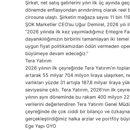
Şirket, net satış gelirlerini yılın ilk üç ayında 
dönemde enflasyondan arındırılmış olarak reel
cirosuna ulaştı. Şirketin mağaza sayısı 11 bin 119
ŞOK Marketler CEO’su Uğur Demirel, 2026 yılı il
“2026 yılında ilk kez yayımladığımız Entegre Faa
dayanıklılığımızın birbirini tamamlayan iki te
uygun fiyat politikamızdan ödün vermeden opera
büyümeye devam edeceğiz.”
Tera Yatırım
2026 yılının ilk çeyreğinde Tera Yatırım’ın topl
artarak 55 milyar 704 milyon liraya ulaşırken, ne
varlıkları yüzde 31 artışla 187,8 milyar liraya yü
seviyesine çıktı. Tera Yatırım, 2026'nın ilk çeyr
yılının aynı döneminde bu rakam 400 milyon 225 b
verilerini değerlendiren Tera Yatırım Genel Müdü
çeyreğinde de çok ciddi bir bilanço ve özkayna
gerçekleştirdiğimiz halka arzlar ve portföy büy
Ege Yapı GYO