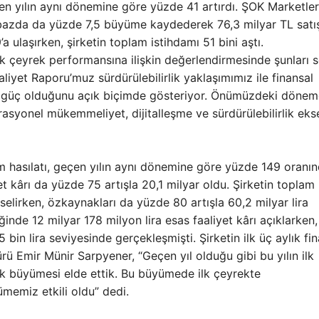
geçen yılın aynı dönemine göre yüzde 41 artırdı. ŞOK Marketler
 bazda da yüzde 7,5 büyüme kaydederek 76,3 milyar TL satı
’a ulaşırken, şirketin toplam istihdamı 51 bini aştı.
k çeyrek performansına ilişkin değerlendirmesinde şunları s
liyet Raporu’muz sürdürülebilirlik yaklaşımımız ile finansal
mel güç olduğunu açık biçimde gösteriyor. Önümüzdeki döne
syonel mükemmeliyet, dijitalleşme ve sürdürülebilirlik eks
am hasılatı, geçen yılın aynı dönemine göre yüzde 149 oranı
t kârı da yüzde 75 artışla 20,1 milyar oldu. Şirketin toplam
kselirken, özkaynakları da yüzde 80 artışla 60,2 milyar lira
eğinde 12 milyar 178 milyon lira esas faaliyet kârı açıklarken
in lira seviyesinde gerçekleşmişti. Şirketin ilk üç aylık fin
rü Emir Münir Sarpyener, “Geçen yıl olduğu gibi bu yılın ilk
k büyümesi elde ettik. Bu büyümede ilk çeyrekte
ümemiz etkili oldu” dedi.