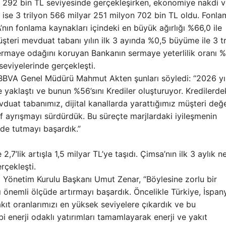
n 292 bin TL seviyesinde gerçekleşirken, ekonomiye nakdi 
ek ise 3 trilyon 566 milyar 251 milyon 702 bin TL oldu. Fonl
nın fonlama kaynakları içindeki en büyük ağırlığı %66,0 ile
teri mevduat tabanı yılın ilk 3 ayında %0,5 büyüme ile 3 tr
ermaye odağını koruyan Bankanın sermaye yeterlilik oranı %
 seviyelerinde gerçekleşti.
 BBVA Genel Müdürü Mahmut Akten şunları söyledi: “2026 yıl
e yaklaştı ve bunun %56’sını Krediler oluşturuyor. Kredilerde
t tabanımız, dijital kanallarda yarattığımız müşteri değe
 ayrışmayı sürdürdük. Bu süreçte marjlardaki iyileşmenin
nde tutmayı başardık.”
7’lik artışla 1,5 milyar TL’ye taşıdı. Çimsa’nın ilk 3 aylık ne
rçekleşti.
 Yönetim Kurulu Başkanı Umut Zenar, “Böylesine zorlu bir
nemli ölçüde artırmayı başardık. Öncelikle Türkiye, İspan
akıt oranlarımızı en yüksek seviyelere çıkardık ve bu
ibi enerji odaklı yatırımları tamamlayarak enerji ve yakıt