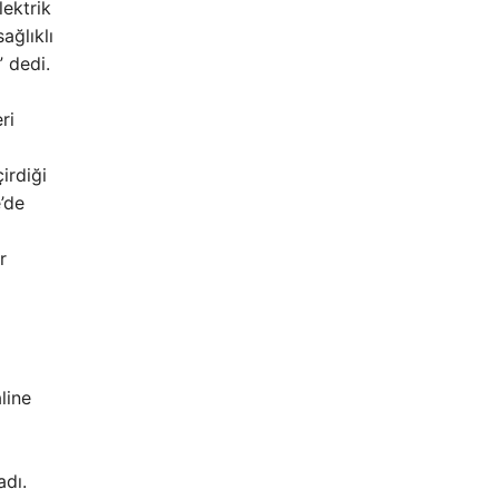
lektrik
ağlıklı
” dedi.
ri
irdiği
’de
r
line
adı.