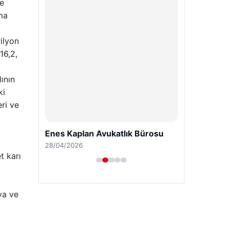
ve
ama
ilyon
16,2,
ının
ki
ri ve
Enes Kaplan Avukatlık Bürosu
28/04/2026
t karı
ya ve