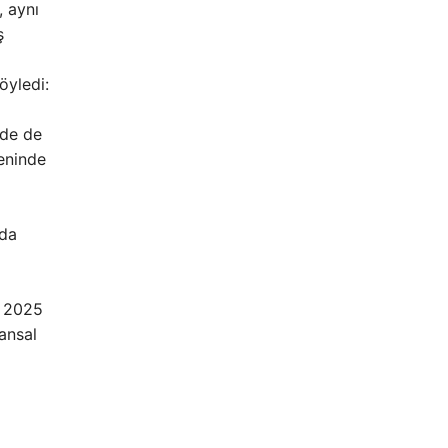
, aynı
ş
öyledi:
mde de
eninde
nda
, 2025
ansal