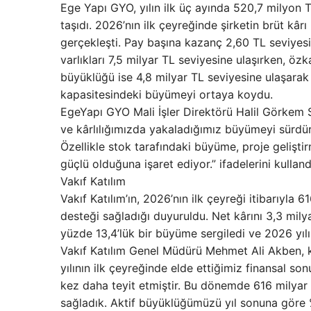
Ege Yapı GYO, yılın ilk üç ayında 520,7 milyon TL
taşıdı. 2026’nın ilk çeyreğinde şirketin brüt kâr
gerçekleşti. Pay başına kazanç 2,60 TL seviyesi
varlıkları 7,5 milyar TL seviyesine ulaşırken, öz
büyüklüğü ise 4,8 milyar TL seviyesine ulaşarak 
kapasitesindeki büyümeyi ortaya koydu.
EgeYapı GYO Mali İşler Direktörü Halil Görkem S
ve kârlılığımızda yakaladığımız büyümeyi sürd
Özellikle stok tarafındaki büyüme, proje geliş
güçlü olduğuna işaret ediyor.” ifadelerini kulland
Vakıf Katılım
Vakıf Katılım’ın, 2026’nın ilk çeyreği itibarıyl
desteği sağladığı duyuruldu. Net kârını 3,3 mil
yüzde 13,4’lük bir büyüme sergiledi ve 2026 yılı 
Vakıf Katılım Genel Müdürü Mehmet Ali Akben, ko
yılının ilk çeyreğinde elde ettiğimiz finansal s
kez daha teyit etmiştir. Bu dönemde 616 milyar
sağladık. Aktif büyüklüğümüzü yıl sonuna göre %