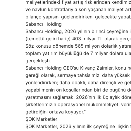
maliyetlerindeki fiyat artış risklerinden kendimi
ve navlun kontratlarıyla son yaşanan maliyet ar
bilanço yapısını güçlendirirken, gelecekte yapabi
Sabancı Holding
Sabancı Holding, 2026 yılının birinci çeyreğine il
(temettü geliri hariç) 403 milyar TL olarak gerç
Söz konusu dönemde 565 milyon dolarlık yatırım
toplam yatırım büyüklüğü de 7 milyar dolara ulaş
gerçekleşti.
Sabancı Holding CEO’su Kıvanç Zaimler, konu hak
gereği olarak, sermaye tahsisimizi daha yüksek 
yönlendirirken; daha odaklı, daha dirençli ve g
yapabilmenin ön koşullarından biri de bugünü d
yaratmasını sağlamak. 2026’nın ilk üç aylık dön
şirketlerimizin operasyonel mükemmeliyet, verimli
getirdiğini ortaya koyuyor.”
ŞOK Marketler
ŞOK Marketler, 2026 yılının ilk çeyreğine ilişki