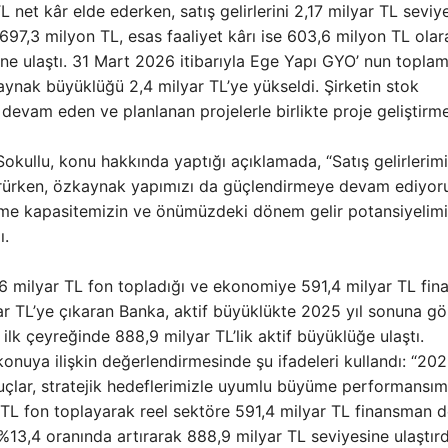
 net kâr elde ederken, satış gelirlerini 2,17 milyar TL seviy
ı 697,3 milyon TL, esas faaliyet kârı ise 603,6 milyon TL olar
ne ulaştı. 31 Mart 2026 itibarıyla Ege Yapı GYO’ nun topla
kaynak büyüklüğü 2,4 milyar TL’ye yükseldi. Şirketin stok
devam eden ve planlanan projelerle birlikte proje geliştirm
okullu, konu hakkında yaptığı açıklamada, “Satış gelirlerim
ürürken, özkaynak yapımızı da güçlendirmeye devam ediyor
tirme kapasitemizin ve önümüzdeki dönem gelir potansiyelimi
ı.
a 616 milyar TL fon topladığı ve ekonomiye 591,4 milyar TL fi
yar TL’ye çıkaran Banka, aktif büyüklükte 2025 yıl sonuna gö
ilk çeyreğinde 888,9 milyar TL’lik aktif büyüklüğe ulaştı.
nuya ilişkin değerlendirmesinde şu ifadeleri kullandı: “20
onuçlar, stratejik hedeflerimizle uyumlu büyüme performansımı
 TL fon toplayarak reel sektöre 591,4 milyar TL finansman d
13,4 oranında artırarak 888,9 milyar TL seviyesine ulaştırd