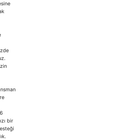
esine
ak
m
e
izde
uz.
zin
nansman
re
26
zı bir
esteği
ık.