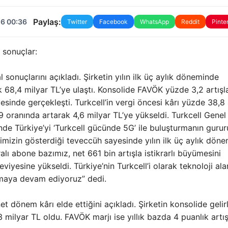
Paylaş:
26 00:36
Twitter
Facebook
WhatsApp
Reddit
Pinte
l sonuçlar:
al sonuçlarını açıkladı. Şirketin yılın ilk üç aylık döneminde
ak 68,4 milyar TL’ye ulaştı. Konsolide FAVÖK yüzde 3,2 artışl
sinde gerçekleşti. Turkcell’in vergi öncesi kârı yüzde 38,8 
,9 oranında artarak 4,6 milyar TL’ye yükseldi. Turkcell Genel
nde Türkiye’yi ‘Turkcell gücünde 5G’ ile buluşturmanın guru
rimizin gösterdiği teveccüh sayesinde yılın ilk üç aylık dön
lı abone bazımız, net 661 bin artışla istikrarlı büyümesini
iyesine yükseldi. Türkiye’nin Turkcell’i olarak teknoloji al
ışmaya devam ediyoruz” dedi.
t dönem kârı elde ettiğini açıkladı. Şirketin konsolide gelirl
milyar TL oldu. FAVÖK marjı ise yıllık bazda 4 puanlık artış