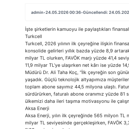
admin
•
24.05.2026 00:36
•
Güncellendi: 24.05.20
İşte şirketlerin kamuoyu ile paylaştıkları finansa
Turkcell
Turkcell, 2026 yılının ilk çeyreğine ilişkin finans
konsolide gelirleri yıllık bazda yüzde 8,9 artar
milyar TL olurken, FAVÖK marjı yüzde 41,4 seviye
11,9 milyar TL’ye ulaşırken net kârı ise yüzde 14
Müdürü Dr. Ali Taha Koç, “İlk çeyreğin son günü
yaşadık. Güçlü teknolojik altyapımıza müşterile
toplam abone sayımız 44,5 milyona ulaştı. Fatura
sürdürürken, faturalı abone oranımız yüzde 81 sev
ülkemizi daha ileri taşıma motivasyonu ile çal
Aksa Enerji
Aksa Enerji, yılın ilk çeyreğinde 565 milyon TL ne
milyar TL seviyesinde gerçekleşirken, FAVÖK 3,3 