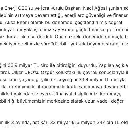
sa Enerji CEO’su ve İcra Kurulu Başkanı Naci Ağbal şunları sö
talebinin artmaya devam ettiği, enerji arz güvenliği ve finan
u. Aksa Enerji olarak bu dönemde; çeşitlendirilmiş coğrafi
linli yatırım yaklaşımımız sayesinde güçlü finansal performa
mizi kararlılıkla sürdürdük. Önümüzdeki dönemde de güçlü b
nek iş modelimizle sürdürülebilir yüksek büyüme stratejimiz
ğini 33,9 milyar TL ciro ile bitirdiğini duyurdu. Yapılan açık
irdi. Ülker CEO’su Özgür Kölükfakı ilk çeyrek sonuçlarıyla il
oşulların yaşandığı yılın ilk çeyreğini 33,9 milyar TL ciroyla
la, üretimimizle, ihracatımızla katkı sağlamaya devam etti
eri yakından izleyerek finansal disiplinimizi korumayı,
ebilirliği büyümemizin merkezine alarak uzun vadeli değer
ın ilk 3 ayında, net kârı 33 milyar 615 milyon 247 bin TL old