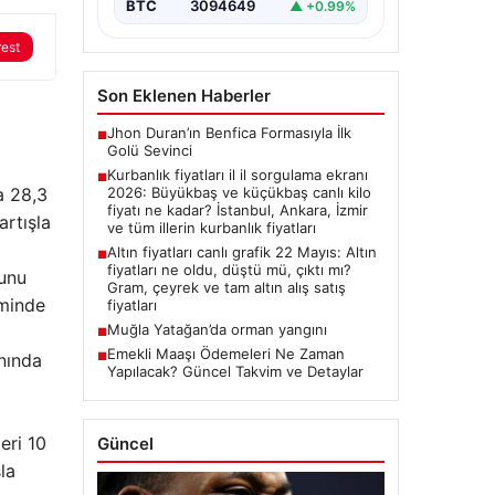
BTC
3094649
▲ +0.99%
rest
Son Eklenen Haberler
Jhon Duran’ın Benfica Formasıyla İlk
■
Golü Sevinci
Kurbanlık fiyatları il il sorgulama ekranı
■
a 28,3
2026: Büyükbaş ve küçükbaş canlı kilo
fiyatı ne kadar? İstanbul, Ankara, İzmir
artışla
ve tüm illerin kurbanlık fiyatları
Altın fiyatları canlı grafik 22 Mayıs: Altın
■
fiyatları ne oldu, düştü mü, çıktı mı?
runu
Gram, çeyrek ve tam altın alış satış
eminde
fiyatları
Muğla Yatağan’da orman yangını
■
Emekli Maaşı Ödemeleri Ne Zaman
anında
■
Yapılacak? Güncel Takvim ve Detaylar
eri 10
Güncel
la