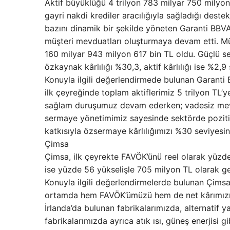
Aktif büyüklüğü 4 trilyon 783 milyar 750 milyo
gayri nakdi krediler aracılığıyla sağladığı dest
bazını dinamik bir şekilde yöneten Garanti BBVA’
müşteri mevduatları oluşturmaya devam etti. Müş
160 milyar 943 milyon 617 bin TL oldu. Güçlü s
özkaynak kârlılığı %30,3, aktif kârlılığı ise %2,9
Konuyla ilgili değerlendirmede bulunan Garanti
ilk çeyreğinde toplam aktiflerimiz 5 trilyon TL’y
sağlam duruşumuz devam ederken; vadesiz mevdua
sermaye yönetimimiz sayesinde sektörde pozitif
katkısıyla özsermaye kârlılığımızı %30 seviyesi
Çimsa
Çimsa, ilk çeyrekte FAVÖK’ünü reel olarak yüzde 2,
ise yüzde 56 yükselişle 705 milyon TL olarak ge
Konuyla ilgili değerlendirmelerde bulunan Çimsa
ortamda hem FAVÖK’ümüzü hem de net kârımızı ö
İrlanda’da bulunan fabrikalarımızda, alternatif y
fabrikalarımızda ayrıca atık ısı, güneş enerjisi g