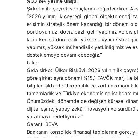
%33 seviyesine ulaştı.
Şirketin ilk çeyrek sonuçlarını değerlendiren Ak
“2026 yılının ilk çeyreği, global ölçekte enerji 
erişimin stratejik önem kazandığı bir dönem old
portföyümüz, döviz bazlı gelir yapımız ve disip
korurken sürdürülebilir yüksek büyüme strateji
yapımız, yüksek mühendislik yetkinliğimiz ve es
desteklemeye devam edeceğiz.”
Ülker
Gıda şirketi Ülker Bisküvi, 2026 yılının ilk çeyre
göre şirket aynı dönemi %15,1 FAVÖK marjı ile bit
bilgileri aktardı: “Jeopolitik ve zorlu ekonomik k
tamamladık ve Türkiye ekonomisine istihdamımız
Önümüzdeki dönemde de değişen küresel dinamikl
dijitalleşme, yapay zekâ, inovasyon ve sürdürül
yaratmayı hedefliyoruz.”
Garanti BBVA
Bankanın konsolide finansal tablolarına göre, yıl