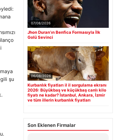
yledi:
smana
07/08/2026
nsımızı
Jhon Duran’ın Benfica Formasıyla İlk
Golü Sevinci
ilanço
i
lamaya
06/08/2026
gili şu
Kurbanlık fiyatları il il sorgulama ekranı
2026: Büyükbaş ve küçükbaş canlı kilo
k.
fiyatı ne kadar? İstanbul, Ankara, İzmir
ve tüm illerin kurbanlık fiyatları
Son Eklenen Firmalar
u.