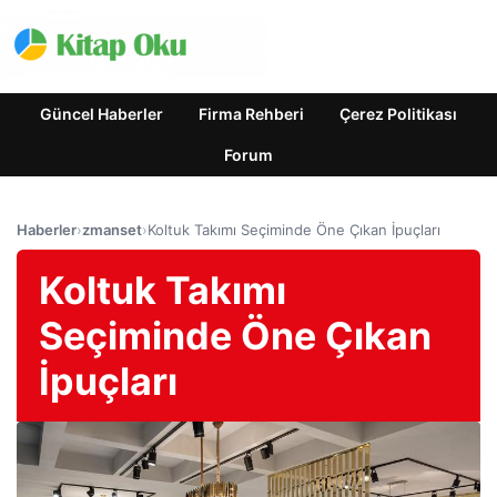
Güncel Haberler
Firma Rehberi
Çerez Politikası
Forum
Haberler
›
zmanset
›
Koltuk Takımı Seçiminde Öne Çıkan İpuçları
Koltuk Takımı
Seçiminde Öne Çıkan
İpuçları