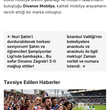
buluştuğu
Divanse Mobilya
, kaliteli mobilya arayanların
tercih ettiği bir marka olmuştur.
← Nuri Şahin’i
İstanbul Valiliği’nin
durdurabilecek herkesi
belediyelere
seviyorum! Şahin ve
anaokulu ve
öğrencileri Şampiyonlar
anaokulu ile ilgili
Ligi’nde bambaşka… Bu
mektup! Zaman
sefer Dinamo Zagreb’i 3-0
verildi ve numara
mağlup ettiler!
istendi. →
Tavsiye Edilen Haberler