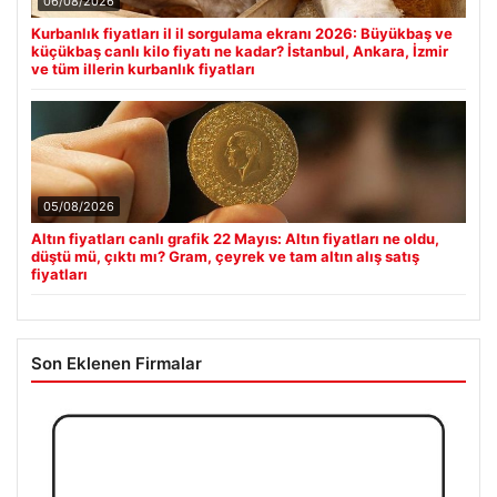
06/08/2026
Kurbanlık fiyatları il il sorgulama ekranı 2026: Büyükbaş ve
küçükbaş canlı kilo fiyatı ne kadar? İstanbul, Ankara, İzmir
ve tüm illerin kurbanlık fiyatları
05/08/2026
Altın fiyatları canlı grafik 22 Mayıs: Altın fiyatları ne oldu,
düştü mü, çıktı mı? Gram, çeyrek ve tam altın alış satış
fiyatları
Son Eklenen Firmalar