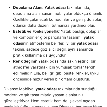
Depolama Alanı
:
Yatak odası
takımlarında,
depolama alanı sunan mobilyalar oldukça önemli.
Özellikle çekmeceli komodinler ve geniş dolaplar,
odanızı daha düzenli tutmanıza yardımcı olur.
Estetik ve Fonksiyonellik
: Yatak başlığı, dolaplar
ve komodinler gibi parçaların tasarımı,
yatak
odası
nın atmosferini belirler. İyi bir
yatak odası
takımı, sadece göz alıcı değil, aynı zamanda
pratik kullanıma da uygundur.
Renk Seçimi
: Yatak odasında sakinleştirici bir
atmosfer yaratmak için yumuşak tonlar tercih
edilmelidir. Lila, bej, gri gibi pastel renkler, uyku
öncesinde huzur veren bir ortam oluşturur.
Divanse Mobilya,
yatak odası
takımlarında sunduğu
modern ve şık tasarımlarla yaşam alanlarınızı
güzelleştiriyor. Hem estetik hem de işlevsel açıdan
geniş bir ürün yelpazesi sunan Divanse, her tarza hitap