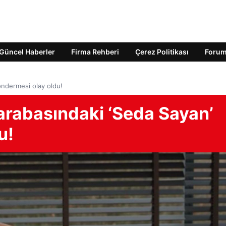
Güncel Haberler
Firma Rehberi
Çerez Politikası
Foru
öndermesi olay oldu!
arabasındaki ‘Seda Sayan’
u!