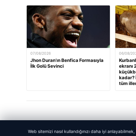
07/08/2026
06/08/20
Jhon Duran’ın Benfica Formasıyla
Kurbanlı
İlk Golü Sevinci
ekranı 
küçükbaş
kadar? 
tüm ille
Web sitemizi nasıl kullandığınızı daha iyi anlayabilmek,
© 2026 Kitap Oku – Güncel Haberler