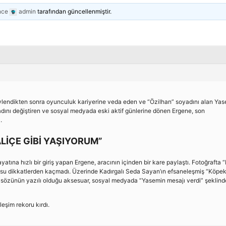
nce
admin
tarafından güncellenmiştir.
e evlendikten sonra oyunculuk kariyerine veda eden ve “Özilhan” soyadını alan Ya
dını değiştiren ve sosyal medyada eski aktif günlerine dönen Ergene, son
.
ALİÇE GİBİ YAŞIYORUM”
atına hızlı bir giriş yapan Ergene, aracının içinden bir kare paylaştı. Fotoğrafta 
okusu dikkatlerden kaçmadı. Üzerinde Kadırgalı Seda Sayan’ın efsaneleşmiş “Köpek
m” sözünün yazılı olduğu aksesuar, sosyal medyada “Yasemin mesajı verdi” şeklind
leşim rekoru kırdı.