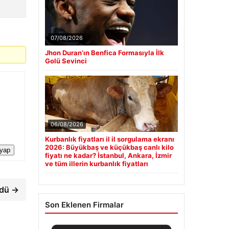
07/08/2026
Jhon Duran’ın Benfica Formasıyla İlk
Golü Sevinci
06/08/2026
Kurbanlık fiyatları il il sorgulama ekranı
2026: Büyükbaş ve küçükbaş canlı kilo
 yap
fiyatı ne kadar? İstanbul, Ankara, İzmir
ve tüm illerin kurbanlık fiyatları
ndü →
Son Eklenen Firmalar