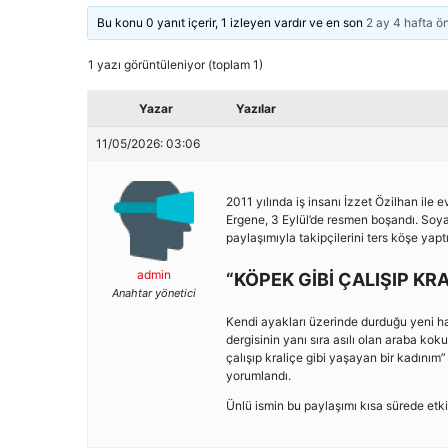
Bu konu 0 yanıt içerir, 1 izleyen vardır ve en son
2 ay 4 hafta ö
1 yazı görüntüleniyor (toplam 1)
Yazar
Yazılar
11/05/2026: 03:06
2011 yılında iş insanı İzzet Özilhan il
Ergene, 3 Eylül’de resmen boşandı. Soya
paylaşımıyla takipçilerini ters köşe yaptı
admin
“KÖPEK GİBİ ÇALIŞIP KR
Anahtar yönetici
Kendi ayakları üzerinde durduğu yeni hay
dergisinin yanı sıra asılı olan araba k
çalışıp kraliçe gibi yaşayan bir kadını
yorumlandı.
Ünlü ismin bu paylaşımı kısa sürede etki