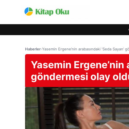
Haberler
›
Yasemin Ergene’nin arabasındaki ‘Seda Sayan’ g
Yasemin Ergene’nin 
göndermesi olay old