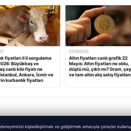
26
05/08/2026
k fiyatları il il sorgulama
Altın fiyatları canlı grafik 22
2026: Büyükbaş ve
Mayıs: Altın fiyatları ne oldu,
 canlı kilo fiyatı ne
düştü mü, çıktı mı? Gram, çe
İstanbul, Ankara, İzmir ve
ve tam altın alış satış fiyatları
rin kurbanlık fiyatları
 deneyiminizi kişiselleştirmek ve geliştirmek amacıyla çerezler kullan