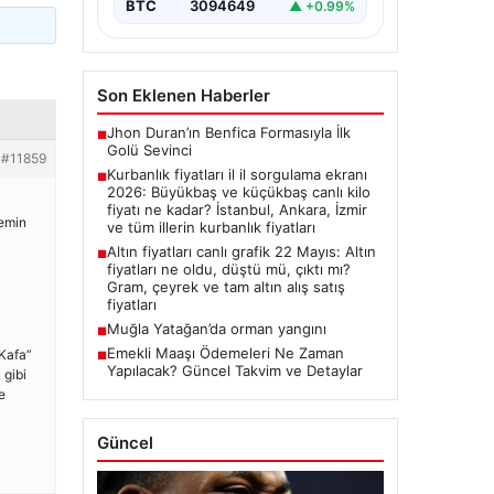
BTC
3094649
▲ +0.99%
Son Eklenen Haberler
Jhon Duran’ın Benfica Formasıyla İlk
■
Golü Sevinci
#11859
Kurbanlık fiyatları il il sorgulama ekranı
■
2026: Büyükbaş ve küçükbaş canlı kilo
fiyatı ne kadar? İstanbul, Ankara, İzmir
semin
ve tüm illerin kurbanlık fiyatları
Altın fiyatları canlı grafik 22 Mayıs: Altın
■
fiyatları ne oldu, düştü mü, çıktı mı?
Gram, çeyrek ve tam altın alış satış
fiyatları
Muğla Yatağan’da orman yangını
■
Emekli Maaşı Ödemeleri Ne Zaman
“Kafa”
■
Yapılacak? Güncel Takvim ve Detaylar
 gibi
e
Güncel