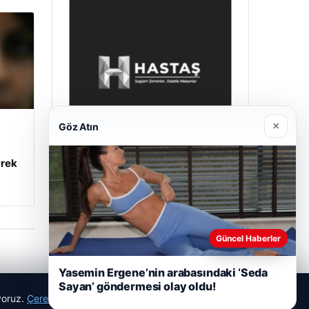
×
Göz Atın
yrek
Enes Kaplan Avukatlık Bürosu
28/04/2026
Güncel Haberler
Yasemin Ergene’nin arabasındaki ‘Seda
Sayan’ göndermesi olay oldu!
ıyoruz.
Çerez Politikamız
Reddet
Kabul Et