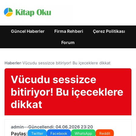
Güncel Haberler
Firma Rehberi
Çerez Politikası
Forum
Haberler
›
Vücudu sessizce bitiriyor! Bu içeceklere dikkat
Vücudu sessizce
bitiriyor! Bu içeceklere
dikkat
admin
•
•
Güncellendi: 04.06.2026 23:20
Paylaş:
Twitter
Facebook
WhatsApp
Reddit