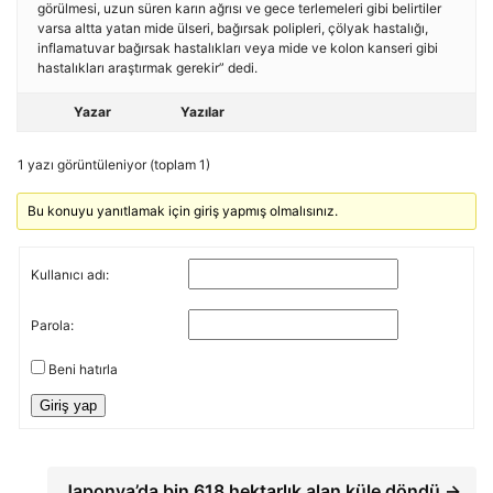
görülmesi, uzun süren karın ağrısı ve gece terlemeleri gibi belirtiler
varsa altta yatan mide ülseri, bağırsak polipleri, çölyak hastalığı,
inflamatuvar bağırsak hastalıkları veya mide ve kolon kanseri gibi
hastalıkları araştırmak gerekir” dedi.
Yazar
Yazılar
1 yazı görüntüleniyor (toplam 1)
Bu konuyu yanıtlamak için giriş yapmış olmalısınız.
Kullanıcı adı:
Parola:
Beni hatırla
Giriş yap
Japonya’da bin 618 hektarlık alan küle döndü →