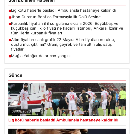
Son Eklenen Haberler
Lig kötü haberle başladı! Ambulansla hastaneye kaldırıldı
■
Jhon Duran’ın Benfica Formasıyla İlk Golü Sevinci
■
Kurbanlık fiyatları il il sorgulama ekranı 2026: Büyükbaş ve
■
küçükbaş canlı kilo fiyatı ne kadar? İstanbul, Ankara, İzmir ve
tüm illerin kurbanlık fiyatları
Altın fiyatları canlı grafik 22 Mayıs: Altın fiyatları ne oldu,
■
düştü mü, çıktı mı? Gram, çeyrek ve tam altın alış satış
fiyatları
Muğla Yatağan’da orman yangını
■
Güncel
08/08/2026
Lig kötü haberle başladı! Ambulansla hastaneye kaldırıldı