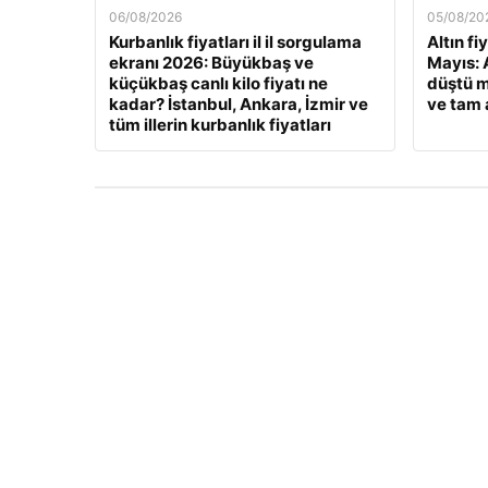
06/08/2026
05/08/20
Kurbanlık fiyatları il il sorgulama
Altın fi
ekranı 2026: Büyükbaş ve
Mayıs: A
küçükbaş canlı kilo fiyatı ne
düştü m
kadar? İstanbul, Ankara, İzmir ve
ve tam a
tüm illerin kurbanlık fiyatları