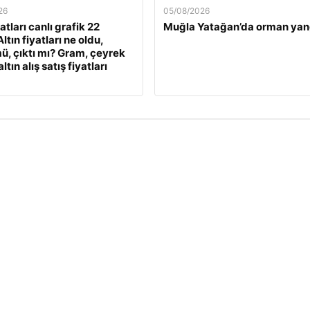
26
05/08/2026
yatları canlı grafik 22
Muğla Yatağan’da orman yan
ltın fiyatları ne oldu,
ü, çıktı mı? Gram, çeyrek
ltın alış satış fiyatları