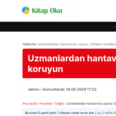
Haberler
›
Uzmanlardan hantavirüs uyarısı: Gıdaları mutlak
Uzmanlardan hantavir
koruyun
admin
•
•
Güncellendi: 16.05.2026 17:22
Ana sayfa
›
Forumlar
›
Sağlık
›
Uzmanlardan hantavirüs uyarısı: G
Bu konu 0 yanıt içerir, 1 izleyen vardır ve en son
2 ay 3 hafta ö