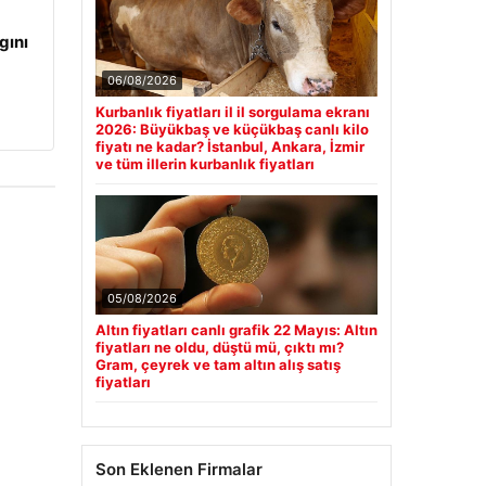
gını
06/08/2026
Kurbanlık fiyatları il il sorgulama ekranı
2026: Büyükbaş ve küçükbaş canlı kilo
fiyatı ne kadar? İstanbul, Ankara, İzmir
ve tüm illerin kurbanlık fiyatları
05/08/2026
Altın fiyatları canlı grafik 22 Mayıs: Altın
fiyatları ne oldu, düştü mü, çıktı mı?
Gram, çeyrek ve tam altın alış satış
fiyatları
Son Eklenen Firmalar