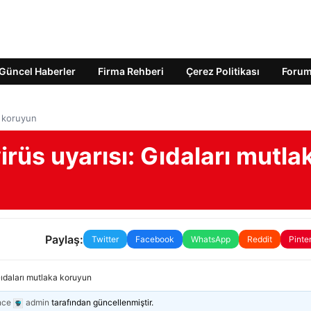
Güncel Haberler
Firma Rehberi
Çerez Politikası
Foru
a koruyun
üs uyarısı: Gıdaları mutla
Paylaş:
Twitter
Facebook
WhatsApp
Reddit
Pinte
ıdaları mutlaka koruyun
nce
admin
tarafından güncellenmiştir.