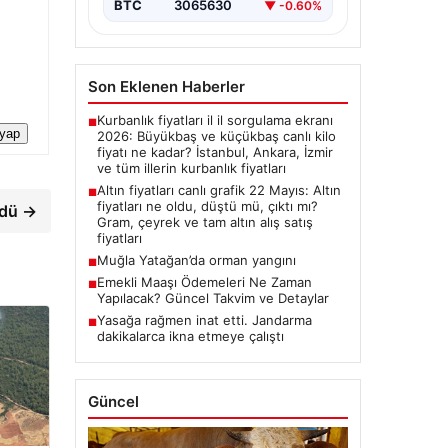
BTC
3065630
▼ -0.60%
Son Eklenen Haberler
Kurbanlık fiyatları il il sorgulama ekranı
■
 yap
2026: Büyükbaş ve küçükbaş canlı kilo
fiyatı ne kadar? İstanbul, Ankara, İzmir
ve tüm illerin kurbanlık fiyatları
Altın fiyatları canlı grafik 22 Mayıs: Altın
■
fiyatları ne oldu, düştü mü, çıktı mı?
ndü →
Gram, çeyrek ve tam altın alış satış
fiyatları
Muğla Yatağan’da orman yangını
■
Emekli Maaşı Ödemeleri Ne Zaman
■
Yapılacak? Güncel Takvim ve Detaylar
Yasağa rağmen inat etti. Jandarma
■
dakikalarca ikna etmeye çalıştı
Güncel