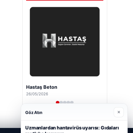
Enes Kaplan Avukatlık Bürosu
28/04/2026
×
Göz Atın
Uzmanlardan hantavirüs uyarısı: Gıdaları