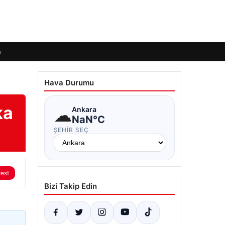
m
Hava Durumu
ka
☁
Ankara
NaN°C
ŞEHIR SEÇ
rest
Bizi Takip Edin