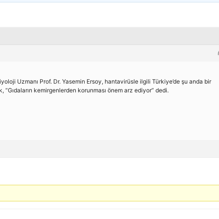
yoloji Uzmanı Prof. Dr. Yasemin Ersoy, hantavirüsle ilgili Türkiye’de şu anda bir
k, “Gıdaların kemirgenlerden korunması önem arz ediyor” dedi.