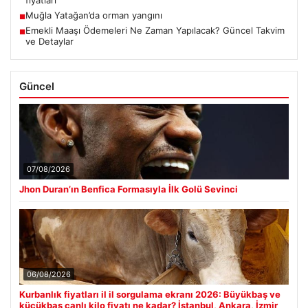
fiyatları
Muğla Yatağan’da orman yangını
■
Emekli Maaşı Ödemeleri Ne Zaman Yapılacak? Güncel Takvim
■
ve Detaylar
Güncel
07/08/2026
Jhon Duran’ın Benfica Formasıyla İlk Golü Sevinci
06/08/2026
Kurbanlık fiyatları il il sorgulama ekranı 2026: Büyükbaş ve
küçükbaş canlı kilo fiyatı ne kadar? İstanbul, Ankara, İzmir