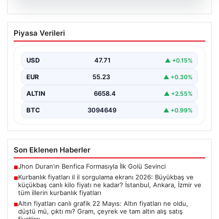
06.08.2026
Kurbanlık fiyatları il il sorgulama ekranı
Piyasa Verileri
2026: Büyükbaş ve küçükbaş canlı kilo
fiyatı ne kadar? İstanbul, Ankara, İzmir
ve tüm illerin kurbanlık fiyatları
USD
47.71
▲ +0.15%
EUR
55.23
▲ +0.30%
ALTIN
6658.4
▲ +2.55%
BTC
3094649
▲ +0.99%
Son Eklenen Haberler
Jhon Duran’ın Benfica Formasıyla İlk Golü Sevinci
■
Kurbanlık fiyatları il il sorgulama ekranı 2026: Büyükbaş ve
■
küçükbaş canlı kilo fiyatı ne kadar? İstanbul, Ankara, İzmir ve
tüm illerin kurbanlık fiyatları
Altın fiyatları canlı grafik 22 Mayıs: Altın fiyatları ne oldu,
■
düştü mü, çıktı mı? Gram, çeyrek ve tam altın alış satış