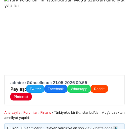
admin
•
•
Güncellendi: 21.05.2026 09:55
Paylaş:
Twitter
Facebook
WhatsApp
Reddit
Pinterest
Ana sayfa
›
Forumlar
›
Finans
›
Türkiye’de bir ilk: İstanbul’dan Muş’a uzaktan
ameliyat yapıldı
Bu konu 0 yanıt içerir, 1 izleyen vardır ve en son
2 ay 2 hafta önce