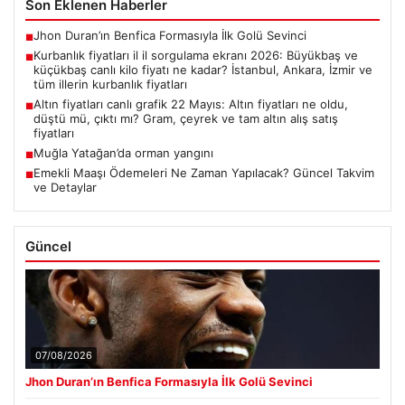
Son Eklenen Haberler
Jhon Duran’ın Benfica Formasıyla İlk Golü Sevinci
■
Kurbanlık fiyatları il il sorgulama ekranı 2026: Büyükbaş ve
■
küçükbaş canlı kilo fiyatı ne kadar? İstanbul, Ankara, İzmir ve
tüm illerin kurbanlık fiyatları
Altın fiyatları canlı grafik 22 Mayıs: Altın fiyatları ne oldu,
■
düştü mü, çıktı mı? Gram, çeyrek ve tam altın alış satış
fiyatları
Muğla Yatağan’da orman yangını
■
Emekli Maaşı Ödemeleri Ne Zaman Yapılacak? Güncel Takvim
■
ve Detaylar
Güncel
07/08/2026
Jhon Duran’ın Benfica Formasıyla İlk Golü Sevinci