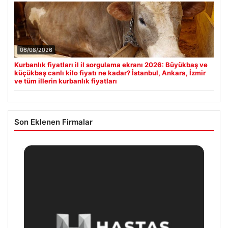
06/08/2026
Kurbanlık fiyatları il il sorgulama ekranı 2026: Büyükbaş ve
küçükbaş canlı kilo fiyatı ne kadar? İstanbul, Ankara, İzmir
ve tüm illerin kurbanlık fiyatları
Son Eklenen Firmalar