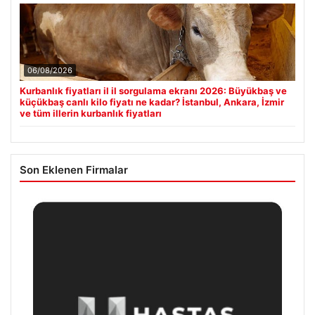
06/08/2026
Kurbanlık fiyatları il il sorgulama ekranı 2026: Büyükbaş ve
küçükbaş canlı kilo fiyatı ne kadar? İstanbul, Ankara, İzmir
ve tüm illerin kurbanlık fiyatları
Son Eklenen Firmalar