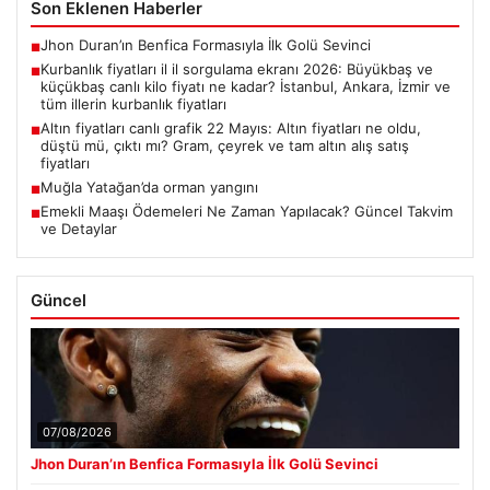
Son Eklenen Haberler
Jhon Duran’ın Benfica Formasıyla İlk Golü Sevinci
■
Kurbanlık fiyatları il il sorgulama ekranı 2026: Büyükbaş ve
■
küçükbaş canlı kilo fiyatı ne kadar? İstanbul, Ankara, İzmir ve
tüm illerin kurbanlık fiyatları
Altın fiyatları canlı grafik 22 Mayıs: Altın fiyatları ne oldu,
■
düştü mü, çıktı mı? Gram, çeyrek ve tam altın alış satış
fiyatları
Muğla Yatağan’da orman yangını
■
Emekli Maaşı Ödemeleri Ne Zaman Yapılacak? Güncel Takvim
■
ve Detaylar
Güncel
07/08/2026
Jhon Duran’ın Benfica Formasıyla İlk Golü Sevinci