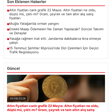
Son Eklenen Haberler
Altın fiyatları canlı grafik 22 Mayıs: Altın fiyatları ne oldu,
■
düştü mü, çıktı mı? Gram, çeyrek ve tam altın alış satış
fiyatları
Muğla Yatağan’da orman yangını
■
Emekli Maaşı Ödemeleri Ne Zaman Yapılacak? Güncel Takvim
■
ve Detaylar
Yasağa rağmen inat etti. Jandarma dakikalarca ikna etmeye
■
çalıştı
15 Temmuz Şehitler Köprüsü’nde Dizi Çekimleri İçin Geçici
■
Trafik Regülasyonu
Güncel
05/08/2026
Altın fiyatları canlı grafik 22 Mayıs: Altın fiyatları ne oldu,
düştü mü, çıktı mı? Gram, çeyrek ve tam altın alış satış