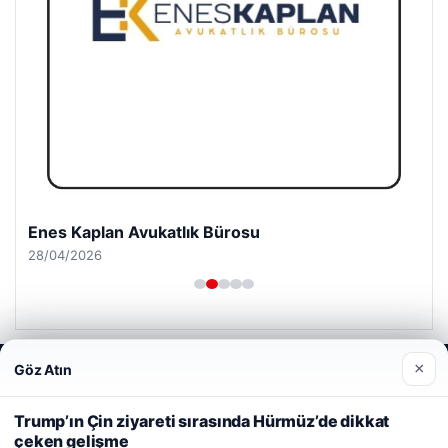
Enes Kaplan Avukatlık Bürosu
28/04/2026
×
Göz Atın
Web sitemizi nasıl kullandığınızı daha iyi anlayabilmek,
deneyiminizi kişiselleştirmek ve geliştirmek amacıyla çerezler
kullanıyoruz.
Çerez Politikamız
© 2026 Kitap Oku – Güncel Haberler
Trump’ın Çin ziyareti sırasında Hürmüz’de dikkat
çeken gelişme
Reddet
Kabul Et