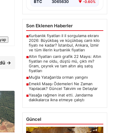
BTC
3065630
▼ -0.60%
Son Eklenen Haberler
Kurbanlık fiyatları il il sorgulama ekranı
■
 yap
2026: Büyükbaş ve küçükbaş canlı kilo
fiyatı ne kadar? İstanbul, Ankara, İzmir
ve tüm illerin kurbanlık fiyatları
Altın fiyatları canlı grafik 22 Mayıs: Altın
■
fiyatları ne oldu, düştü mü, çıktı mı?
ndü →
Gram, çeyrek ve tam altın alış satış
fiyatları
Muğla Yatağan’da orman yangını
■
Emekli Maaşı Ödemeleri Ne Zaman
■
Yapılacak? Güncel Takvim ve Detaylar
Yasağa rağmen inat etti. Jandarma
■
dakikalarca ikna etmeye çalıştı
Güncel