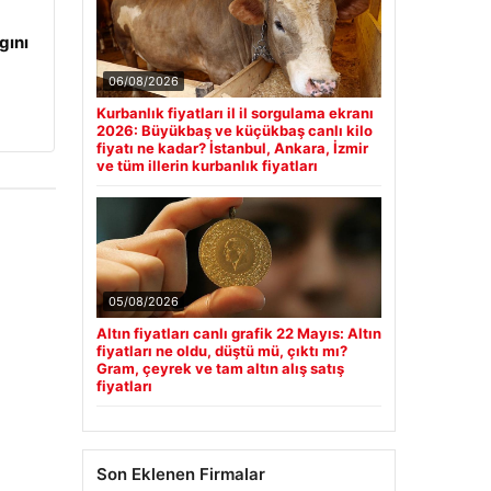
gını
06/08/2026
Kurbanlık fiyatları il il sorgulama ekranı
2026: Büyükbaş ve küçükbaş canlı kilo
fiyatı ne kadar? İstanbul, Ankara, İzmir
ve tüm illerin kurbanlık fiyatları
05/08/2026
Altın fiyatları canlı grafik 22 Mayıs: Altın
fiyatları ne oldu, düştü mü, çıktı mı?
Gram, çeyrek ve tam altın alış satış
fiyatları
Son Eklenen Firmalar