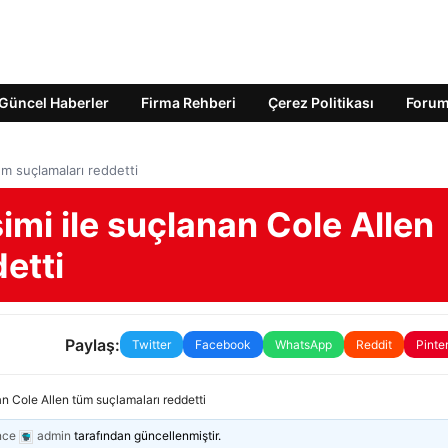
Güncel Haberler
Firma Rehberi
Çerez Politikası
Foru
üm suçlamaları reddetti
imi ile suçlanan Cole Allen
etti
Paylaş:
Twitter
Facebook
WhatsApp
Reddit
Pinte
nan Cole Allen tüm suçlamaları reddetti
nce
admin
tarafından güncellenmiştir.