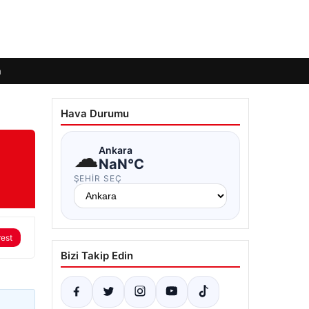
m
Hava Durumu
☁
Ankara
NaN°C
ŞEHIR SEÇ
rest
Bizi Takip Edin