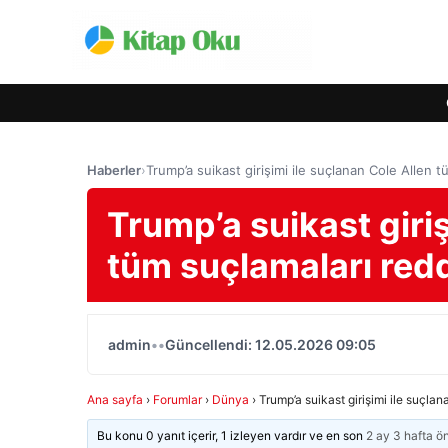
Haberler
›
Trump’a suikast girişimi ile suçlanan Cole Allen t
Trump’a suikast giriş
tüm suçlamaları redd
admin
•
•
Güncellendi: 12.05.2026 09:05
Ana sayfa
›
Forumlar
›
Dünya
›
Trump’a suikast girişimi ile suçla
Bu konu 0 yanıt içerir, 1 izleyen vardır ve en son
2 ay 3 hafta ö