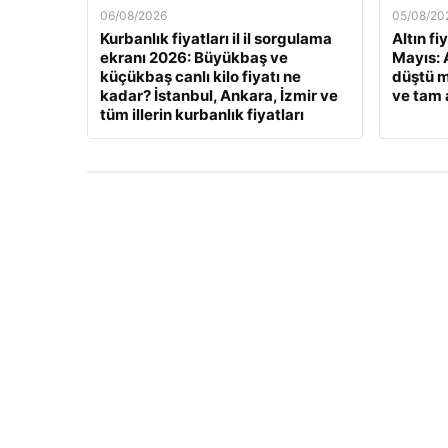
06/08/2026
05/08/20
Kurbanlık fiyatları il il sorgulama
Altın fi
ekranı 2026: Büyükbaş ve
Mayıs: A
küçükbaş canlı kilo fiyatı ne
düştü m
kadar? İstanbul, Ankara, İzmir ve
ve tam a
tüm illerin kurbanlık fiyatları