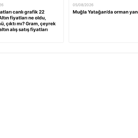
26
05/08/2026
yatları canlı grafik 22
Muğla Yatağan’da orman yan
ltın fiyatları ne oldu,
ü, çıktı mı? Gram, çeyrek
ltın alış satış fiyatları