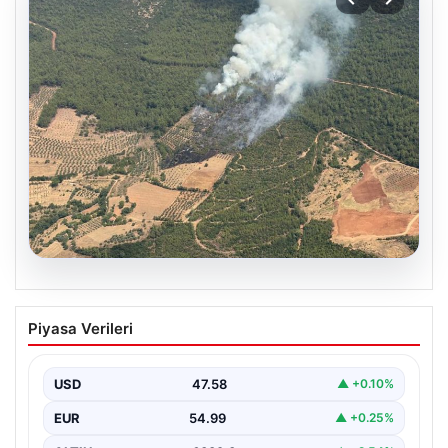
05.08.2026
Muğla Yatağan’da orman yangını
Piyasa Verileri
USD
47.58
▲ +0.10%
EUR
54.99
▲ +0.25%