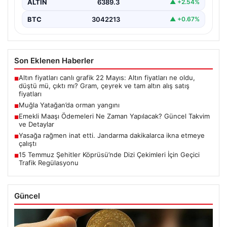
ALTIN
6389.3
▲ +2.54%
BTC
3042213
▲ +0.67%
Son Eklenen Haberler
Altın fiyatları canlı grafik 22 Mayıs: Altın fiyatları ne oldu,
■
düştü mü, çıktı mı? Gram, çeyrek ve tam altın alış satış
fiyatları
Muğla Yatağan’da orman yangını
■
Emekli Maaşı Ödemeleri Ne Zaman Yapılacak? Güncel Takvim
■
ve Detaylar
Yasağa rağmen inat etti. Jandarma dakikalarca ikna etmeye
■
çalıştı
15 Temmuz Şehitler Köprüsü’nde Dizi Çekimleri İçin Geçici
■
Trafik Regülasyonu
Güncel