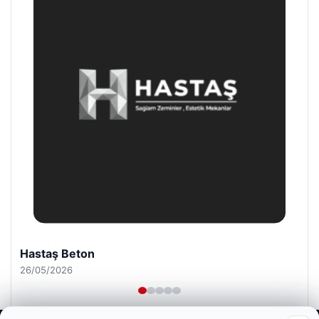
Enes Kaplan Avukatlık Bürosu
28/04/2026