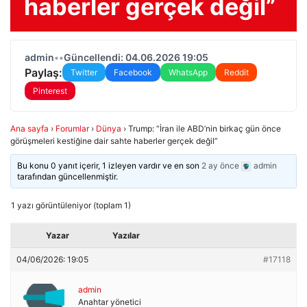
haberler gerçek değil”
admin
•
•
Güncellendi: 04.06.2026 19:05
Paylaş:
Twitter
Facebook
WhatsApp
Reddit
Pinterest
Ana sayfa
›
Forumlar
›
Dünya
›
Trump: “İran ile ABD’nin birkaç gün önce
görüşmeleri kestiğine dair sahte haberler gerçek değil”
Bu konu 0 yanıt içerir, 1 izleyen vardır ve en son
2 ay önce
admin
tarafından güncellenmiştir.
1 yazı görüntüleniyor (toplam 1)
Yazar
Yazılar
04/06/2026: 19:05
#17118
admin
Anahtar yönetici