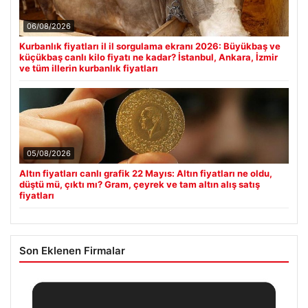
06/08/2026
Kurbanlık fiyatları il il sorgulama ekranı 2026: Büyükbaş ve
küçükbaş canlı kilo fiyatı ne kadar? İstanbul, Ankara, İzmir
ve tüm illerin kurbanlık fiyatları
05/08/2026
Altın fiyatları canlı grafik 22 Mayıs: Altın fiyatları ne oldu,
düştü mü, çıktı mı? Gram, çeyrek ve tam altın alış satış
fiyatları
Son Eklenen Firmalar