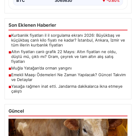
BTC
3065630
▼ -0.60%
Son Eklenen Haberler
Kurbanlık fiyatları il il sorgulama ekranı 2026: Büyükbaş ve
■
küçükbaş canlı kilo fiyatı ne kadar? İstanbul, Ankara, İzmir ve
tüm illerin kurbanlık fiyatları
Altın fiyatları canlı grafik 22 Mayıs: Altın fiyatları ne oldu,
■
düştü mü, çıktı mı? Gram, çeyrek ve tam altın alış satış
fiyatları
Muğla Yatağan’da orman yangını
■
Emekli Maaşı Ödemeleri Ne Zaman Yapılacak? Güncel Takvim
■
ve Detaylar
Yasağa rağmen inat etti. Jandarma dakikalarca ikna etmeye
■
çalıştı
Güncel