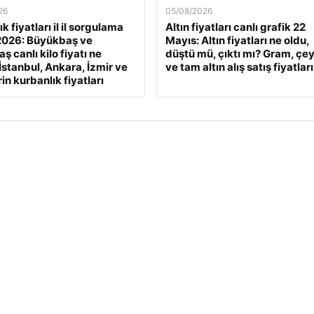
26
05/08/2026
k fiyatları il il sorgulama
Altın fiyatları canlı grafik 22
2026: Büyükbaş ve
Mayıs: Altın fiyatları ne oldu,
 canlı kilo fiyatı ne
düştü mü, çıktı mı? Gram, çe
İstanbul, Ankara, İzmir ve
ve tam altın alış satış fiyatları
rin kurbanlık fiyatları