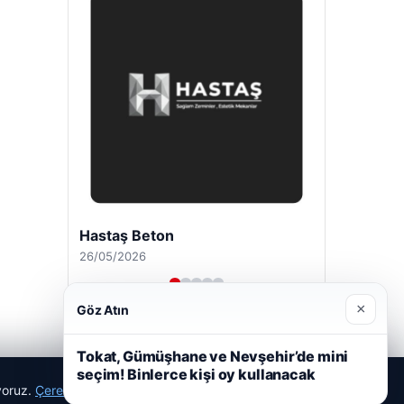
Enes Kaplan Avukatlık Bürosu
28/04/2026
×
Göz Atın
Tokat, Gümüşhane ve Nevşehir’de mini
seçim! Binlerce kişi oy kullanacak
ıyoruz.
Çerez Politikamız
Reddet
Kabul Et