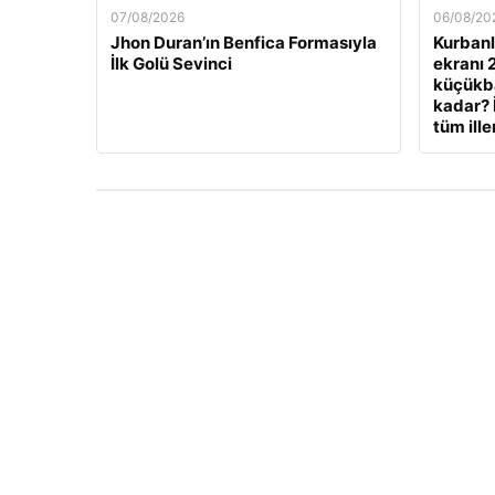
07/08/2026
06/08/20
Jhon Duran’ın Benfica Formasıyla
Kurbanlı
İlk Golü Sevinci
ekranı 
küçükbaş
kadar? 
tüm ille