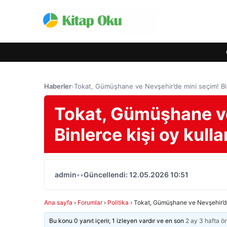
Haberler
›
Tokat, Gümüşhane ve Nevşehir’de mini seçim! Bin
Tokat, Gümüşhane ve
Binlerce kişi oy kull
admin
•
•
Güncellendi: 12.05.2026 10:51
Ana sayfa
›
Forumlar
›
Politika
›
Tokat, Gümüşhane ve Nevşehir’de 
Bu konu 0 yanıt içerir, 1 izleyen vardır ve en son
2 ay 3 hafta ö