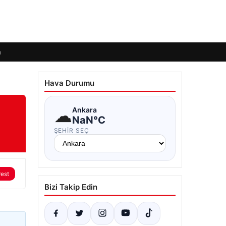
m
Hava Durumu
☁
Ankara
NaN°C
ŞEHIR SEÇ
rest
Bizi Takip Edin