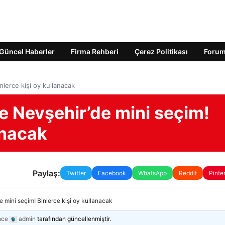
Güncel Haberler
Firma Rehberi
Çerez Politikası
Foru
lerce kişi oy kullanacak
 Nevşehir’de mini seçim!
anacak
Paylaş:
Twitter
Facebook
WhatsApp
Reddit
Pinte
mini seçim! Binlerce kişi oy kullanacak
nce
admin
tarafından güncellenmiştir.