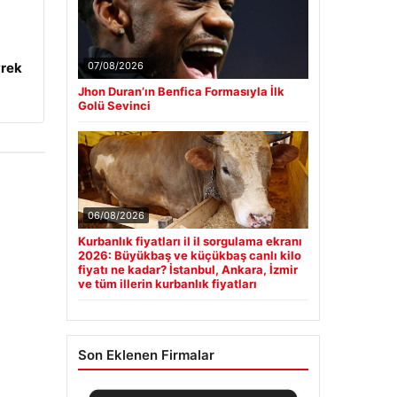
yrek
07/08/2026
Jhon Duran’ın Benfica Formasıyla İlk
Golü Sevinci
06/08/2026
Kurbanlık fiyatları il il sorgulama ekranı
2026: Büyükbaş ve küçükbaş canlı kilo
fiyatı ne kadar? İstanbul, Ankara, İzmir
ve tüm illerin kurbanlık fiyatları
Son Eklenen Firmalar