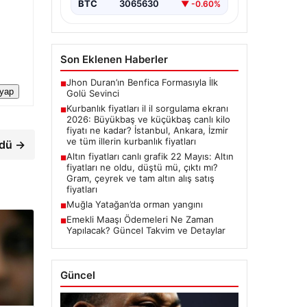
BTC
3065630
▼ -0.60%
Son Eklenen Haberler
Jhon Duran’ın Benfica Formasıyla İlk
■
 yap
Golü Sevinci
Kurbanlık fiyatları il il sorgulama ekranı
■
2026: Büyükbaş ve küçükbaş canlı kilo
fiyatı ne kadar? İstanbul, Ankara, İzmir
ve tüm illerin kurbanlık fiyatları
ndü →
Altın fiyatları canlı grafik 22 Mayıs: Altın
■
fiyatları ne oldu, düştü mü, çıktı mı?
Gram, çeyrek ve tam altın alış satış
fiyatları
Muğla Yatağan’da orman yangını
■
Emekli Maaşı Ödemeleri Ne Zaman
■
Yapılacak? Güncel Takvim ve Detaylar
Güncel