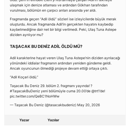
ulaşmak için denize atlaması ve ardından Gökhan tarafından
vurulması, bölümün en çarpıcı anları arasında yer aldı.
Fragmanda geçen “Adil öldü” sözleri ise izleyicilerde büyük merak
oluşturdu. Ancak fragmanda Adil’in gerçekten hayatını kaybedip
kaybetmediğine dair net bir bilgi verilmedi. Peki, Ulaş Tuna Astepe
diziden ayrılıyor mu?
TAŞACAK BU DENİZ ADİL ÖLDÜ MÜ?
Adil karakterine hayat veren Ulaş Tuna Astepe’nin diziden ayrılacağı
yönündeki iddialar fragmanın ardından yeniden gündeme geldi.
Ancak oyuncunun ölmediği projeye devam ettiği ortaya çıktı.
“Adil Koçari öldü.”
Taşacak Bu Deniz 29. bölüm 2. fragmanı yayında! ?
#TaşacakBuDeniz yeni bölümüyle cuma 20.00’de @trt1’de!
pic.twitter.com/QeBC1NoHWw
— Taşacak Bu Deniz (@tasacakbudeniz) May 20, 2026
Yazar
Yazılar