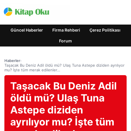
Güncel Haberler
Firma Rehberi
Çerez Politikası
Forum
Haberler
›
Taşacak Bu Deniz Adil öldü mü? Ulaş Tuna Astepe diziden ayrılıyor
mu? İşte tüm merak edilenler…
Taşacak Bu Deniz Adil
öldü mü? Ulaş Tuna
Astepe diziden
ayrılıyor mu? İşte tüm