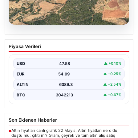
05.08.2026
Muğla Yatağan’da orman yangını
Piyasa Verileri
USD
47.58
▲ +0.10%
EUR
54.99
▲ +0.25%
ALTIN
6389.3
▲ +2.54%
BTC
3042213
▲ +0.67%
Son Eklenen Haberler
Altın fiyatları canlı grafik 22 Mayıs: Altın fiyatları ne oldu,
■
düştü mü, çıktı mı? Gram, çeyrek ve tam altın alış satış