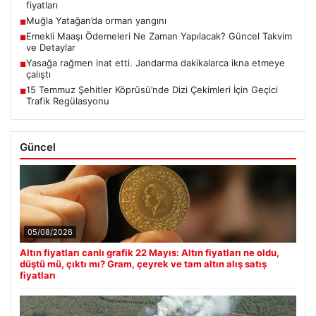
fiyatları
Muğla Yatağan’da orman yangını
■
Emekli Maaşı Ödemeleri Ne Zaman Yapılacak? Güncel Takvim
■
ve Detaylar
Yasağa rağmen inat etti. Jandarma dakikalarca ikna etmeye
■
çalıştı
15 Temmuz Şehitler Köprüsü’nde Dizi Çekimleri İçin Geçici
■
Trafik Regülasyonu
Güncel
05/08/2026
Altın fiyatları canlı grafik 22 Mayıs: Altın fiyatları ne oldu,
düştü mü, çıktı mı? Gram, çeyrek ve tam altın alış satış
fiyatları