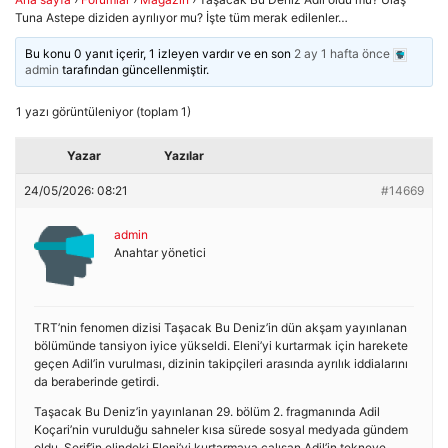
Tuna Astepe diziden ayrılıyor mu? İşte tüm merak edilenler…
Bu konu 0 yanıt içerir, 1 izleyen vardır ve en son
2 ay 1 hafta önce
admin
tarafından güncellenmiştir.
1 yazı görüntüleniyor (toplam 1)
Yazar
Yazılar
24/05/2026: 08:21
#14669
admin
Anahtar yönetici
TRT’nin fenomen dizisi Taşacak Bu Deniz’in dün akşam yayınlanan
bölümünde tansiyon iyice yükseldi. Eleni’yi kurtarmak için harekete
geçen Adil’in vurulması, dizinin takipçileri arasında ayrılık iddialarını
da beraberinde getirdi.
Taşacak Bu Deniz’in yayınlanan 29. bölüm 2. fragmanında Adil
Koçari’nin vurulduğu sahneler kısa sürede sosyal medyada gündem
oldu. Şerif’in elindeki Eleni’yi kurtarmaya çalışan Adil’in tekneye