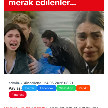
merak edilenler…
admin
•
•
Güncellendi: 24.05.2026 08:21
Paylaş:
Twitter
Facebook
WhatsApp
Reddit
Pinterest
Ana sayfa
›
Forumlar
›
Magazin
›
Taşacak Bu Deniz Adil öldü mü? Ulaş