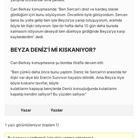
Can Berkay konuşmasında “Ben Sercan’ı dost ve kardeş olarak
gördüğüm için bunu söylüyorum. Öncelikle öyle görüyordum. Sercan
bana bu yolla gelip ben işte Beyza’ya yanıp tutuşuyorum, aramda
böyle bir ilişki istiyorum. İşte bir hafta daha 10 gün daha burada
kalmasını istiyorum deseydi ben düelloya girdiğinde Beyza’ya karşı
kaybederdim” dedi.
BEYZA DENİZ’İ Mİ KISKANIYOR?
Can Berkay konuşmasına şu bomba itirafla devam etti:
“Ben çünkü daha önce bunu yaptım. Deniz ile Sercan’ın arasında bir
ilişki var diye biz Eren’in Survivor hayatını bitirdik. Ama Beyza niye
böyle kıskanır tavırlar, böyle
kulaklarını kapayıp bençlerde Deniz konuştuğunda kulaklarını
kapatıp kendini sallıyor? Bu yüzden sallıyor.”
Yazar
Yazılar
1 yazı görüntüleniyor (toplam 1)
Bu konuyu yanıtlamak için giriş yapmış olmalısınız.