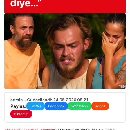
diye…”
admin
•
•
Güncellendi: 24.05.2026 08:21
Paylaş:
Twitter
Facebook
WhatsApp
Reddit
Pinterest
Ana sayfa
›
Forumlar
›
Magazin
›
Survivor Can Berkay’dan olay itiraf!