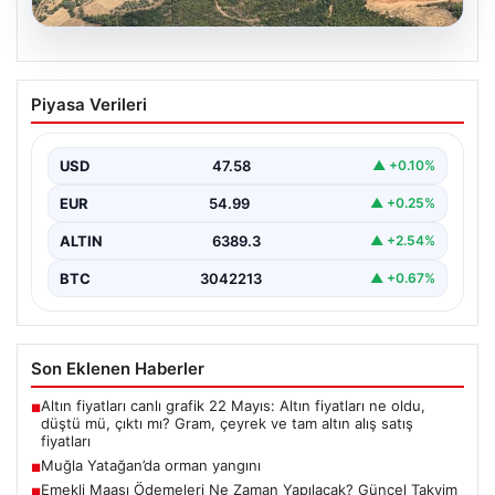
05.08.2026
Muğla Yatağan’da orman yangını
Piyasa Verileri
USD
47.58
▲ +0.10%
EUR
54.99
▲ +0.25%
ALTIN
6389.3
▲ +2.54%
BTC
3042213
▲ +0.67%
Son Eklenen Haberler
Altın fiyatları canlı grafik 22 Mayıs: Altın fiyatları ne oldu,
■
düştü mü, çıktı mı? Gram, çeyrek ve tam altın alış satış
fiyatları
Muğla Yatağan’da orman yangını
■
Emekli Maaşı Ödemeleri Ne Zaman Yapılacak? Güncel Takvim
■