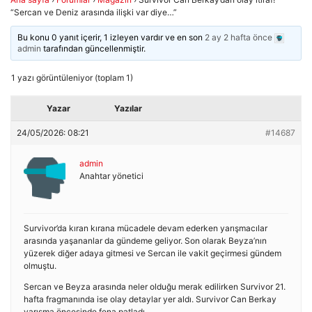
“Sercan ve Deniz arasında ilişki var diye…”
Bu konu 0 yanıt içerir, 1 izleyen vardır ve en son
2 ay 2 hafta önce
admin
tarafından güncellenmiştir.
1 yazı görüntüleniyor (toplam 1)
Yazar
Yazılar
24/05/2026: 08:21
#14687
admin
Anahtar yönetici
Survivor’da kıran kırana mücadele devam ederken yarışmacılar
arasında yaşananlar da gündeme geliyor. Son olarak Beyza’nın
yüzerek diğer adaya gitmesi ve Sercan ile vakit geçirmesi gündem
olmuştu.
Sercan ve Beyza arasında neler olduğu merak edilirken Survivor 21.
hafta fragmanında ise olay detaylar yer aldı. Survivor Can Berkay
yarışma öncesinde fena patladı.