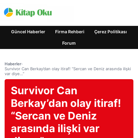
Güncel Haberler
Firma Rehberi
Çerez Politikası
Forum
Haberler
›
Survivor Can Berkay’dan olay itiraf! “Sercan ve Deniz arasında ilişki
var diye…”
Survivor Can
Berkay’dan olay itiraf!
“Sercan ve Deniz
arasında ilişki var