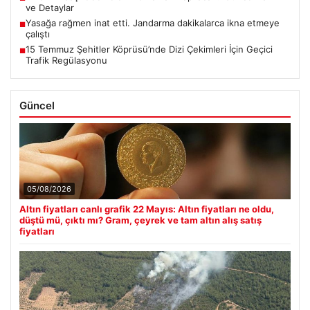
ve Detaylar
Yasağa rağmen inat etti. Jandarma dakikalarca ikna etmeye
■
çalıştı
15 Temmuz Şehitler Köprüsü’nde Dizi Çekimleri İçin Geçici
■
Trafik Regülasyonu
Güncel
05/08/2026
Altın fiyatları canlı grafik 22 Mayıs: Altın fiyatları ne oldu,
düştü mü, çıktı mı? Gram, çeyrek ve tam altın alış satış
fiyatları