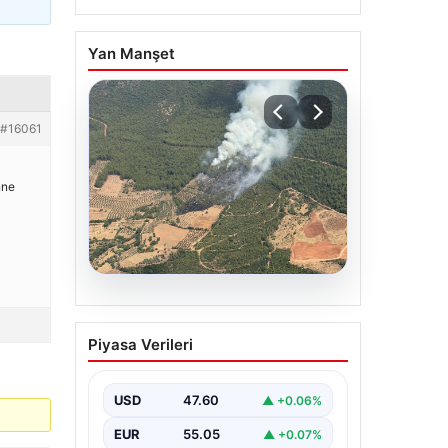
Yan Manşet
#16061
nne
05.08.2026
Muğla Yatağan’da orman
Piyasa Verileri
yangını
USD
47.60
▲ +0.06%
EUR
55.05
▲ +0.07%