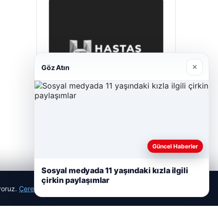
×
Göz Atın
Enes Kaplan Avukatlık Bürosu
28/04/2026
Güncel Haberler
Sosyal medyada 11 yaşındaki kızla ilgili
çirkin paylaşımlar
ıyoruz.
Çerez Politikamız
Reddet
Kabul Et