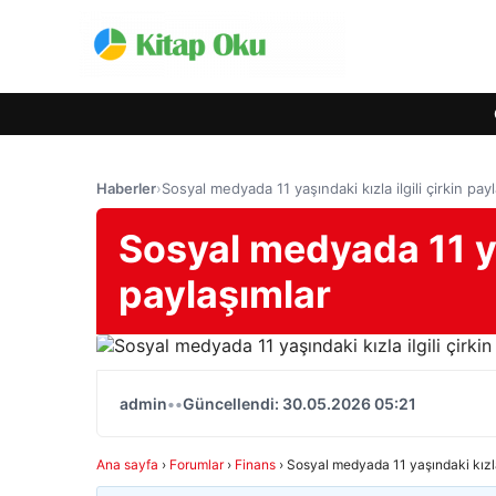
Haberler
›
Sosyal medyada 11 yaşındaki kızla ilgili çirkin pay
Sosyal medyada 11 yaş
paylaşımlar
admin
•
•
Güncellendi: 30.05.2026 05:21
Ana sayfa
›
Forumlar
›
Finans
›
Sosyal medyada 11 yaşındaki kızla 