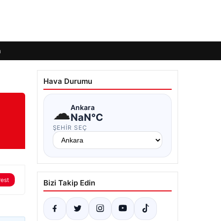
m
Hava Durumu
☁
Ankara
NaN°C
ŞEHIR SEÇ
rest
Bizi Takip Edin