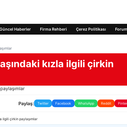
Güncel Haberler
Firma Rehberi
Çerez Politikası
Foru
laşımlar
ındaki kızla ilgili çirkin
Paylaş:
Twitter
Facebook
WhatsApp
Reddit
Pinte
ilgili çirkin paylaşımlar