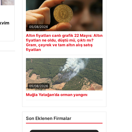
kvim
05/08/2026
Altın fiyatları canlı grafik 22 Mayıs: Altın
fiyatları ne oldu, düştü mü, çıktı mı?
Gram, çeyrek ve tam altın alış satış
fiyatları
05/08/2026
Muğla Yatağan’da orman yangını
Son Eklenen Firmalar