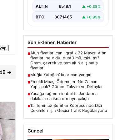
ALTIN
6519.1
▲ +0.35%
BTC
3071465
▲ +0.95%
Son Eklenen Haberler
 yap
Altın fiyatları canlı grafik 22 Mayıs: Altın
■
fiyatları ne oldu, düştü mü, çıktı mı?
Gram, çeyrek ve tam altın alış satış
fiyatları
ndü →
Muğla Yatağan’da orman yangını
■
Emekli Maaşı Ödemeleri Ne Zaman
■
Yapılacak? Güncel Takvim ve Detaylar
Yasağa rağmen inat etti. Jandarma
■
dakikalarca ikna etmeye çalıştı
15 Temmuz Şehitler Köprüsü’nde Dizi
■
Çekimleri İçin Geçici Trafik Regülasyonu
Güncel