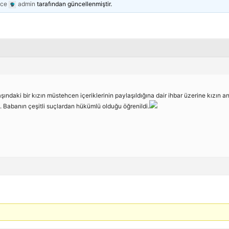
nce
admin
tarafından güncellenmiştir.
ndaki bir kızın müstehcen içeriklerinin paylaşıldığına dair ihbar üzerine kızın a
i. Babanın çeşitli suçlardan hükümlü olduğu öğrenildi.