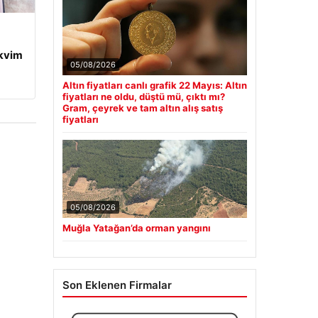
kvim
05/08/2026
Altın fiyatları canlı grafik 22 Mayıs: Altın
fiyatları ne oldu, düştü mü, çıktı mı?
Gram, çeyrek ve tam altın alış satış
fiyatları
05/08/2026
Muğla Yatağan’da orman yangını
Son Eklenen Firmalar