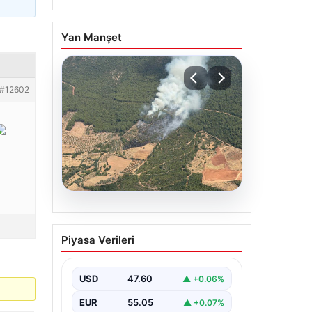
Yan Manşet
#12602
05.08.2026
Muğla Yatağan’da orman
Piyasa Verileri
yangını
USD
47.60
▲ +0.06%
EUR
55.05
▲ +0.07%