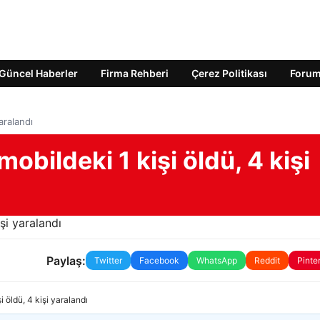
Güncel Haberler
Firma Rehberi
Çerez Politikası
Foru
aralandı
obildeki 1 kişi öldü, 4 kişi
Paylaş:
Twitter
Facebook
WhatsApp
Reddit
Pinte
i öldü, 4 kişi yaralandı