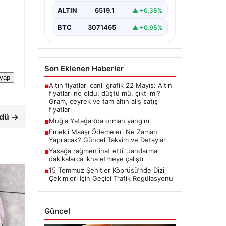
ALTIN
6519.1
▲ +0.35%
BTC
3071465
▲ +0.95%
Son Eklenen Haberler
 yap
Altın fiyatları canlı grafik 22 Mayıs: Altın
■
fiyatları ne oldu, düştü mü, çıktı mı?
Gram, çeyrek ve tam altın alış satış
fiyatları
ndü →
Muğla Yatağan’da orman yangını
■
Emekli Maaşı Ödemeleri Ne Zaman
■
Yapılacak? Güncel Takvim ve Detaylar
Yasağa rağmen inat etti. Jandarma
■
dakikalarca ikna etmeye çalıştı
15 Temmuz Şehitler Köprüsü’nde Dizi
■
Çekimleri İçin Geçici Trafik Regülasyonu
Güncel