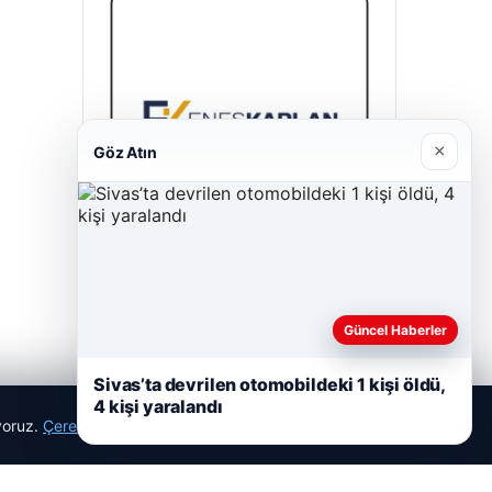
×
Göz Atın
Enes Kaplan Avukatlık Bürosu
28/04/2026
Güncel Haberler
Sivas’ta devrilen otomobildeki 1 kişi öldü,
4 kişi yaralandı
ıyoruz.
Çerez Politikamız
Reddet
Kabul Et