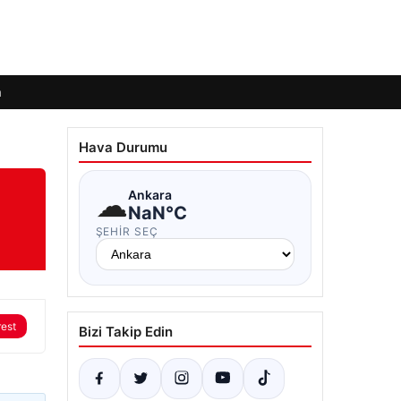
m
Hava Durumu
☁
Ankara
NaN°C
ŞEHIR SEÇ
rest
Bizi Takip Edin