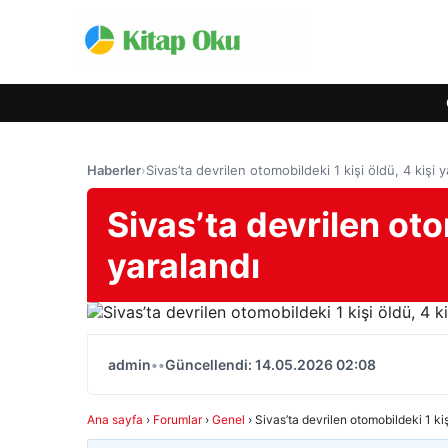
Haberler
›
Sivas’ta devrilen otomobildeki 1 kişi öldü, 4 kişi y
Sivas’ta devrilen otom
yaralandı
admin
•
•
Güncellendi: 14.05.2026 02:08
Ana sayfa
›
Forumlar
›
Genel
›
Sivas’ta devrilen otomobildeki 1 kiş