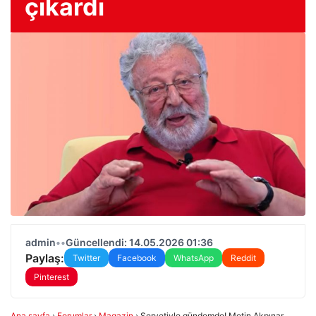
çıkardı
admin
•
•
Güncellendi: 14.05.2026 01:36
Paylaş:
Twitter
Facebook
WhatsApp
Reddit
Pinterest
Ana sayfa
›
Forumlar
›
Magazin
›
Servetiyle gündemde! Metin Akpınar