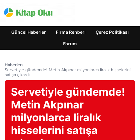
Güncel Haberler
Firma Rehberi
Çerez Politikası
Forum
Haberler
›
Servetiyle gündemde! Metin Akpınar milyonlarca liralık hisselerini
satışa çıkardı
Servetiyle gündemde!
Metin Akpınar
milyonlarca liralık
hisselerini satışa