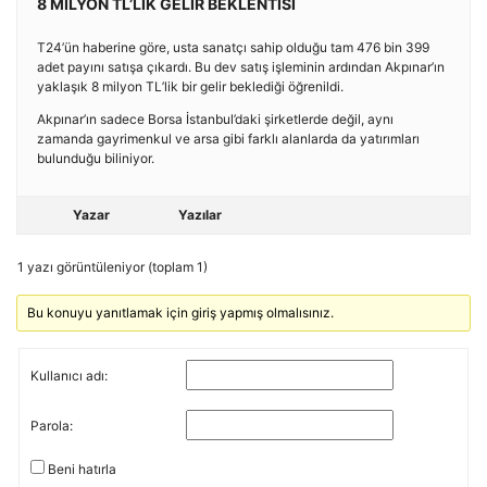
8 MİLYON TL’LİK GELİR BEKLENTİSİ
T24’ün haberine göre, usta sanatçı sahip olduğu tam 476 bin 399
adet payını satışa çıkardı. Bu dev satış işleminin ardından Akpınar’ın
yaklaşık 8 milyon TL’lik bir gelir beklediği öğrenildi.
Akpınar’ın sadece Borsa İstanbul’daki şirketlerde değil, aynı
zamanda gayrimenkul ve arsa gibi farklı alanlarda da yatırımları
bulunduğu biliniyor.
Yazar
Yazılar
1 yazı görüntüleniyor (toplam 1)
Bu konuyu yanıtlamak için giriş yapmış olmalısınız.
Kullanıcı adı:
Parola:
Beni hatırla