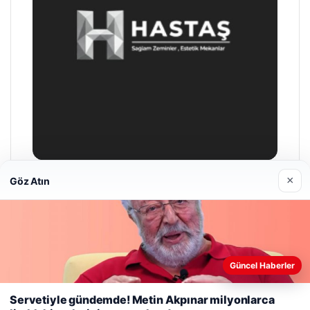
×
Göz Atın
Enes Kaplan Avukatlık Bürosu
28/04/2026
Web sitemizi nasıl kullandığınızı daha iyi anlayabilmek,
Güncel Haberler
deneyiminizi kişiselleştirmek ve geliştirmek amacıyla çerezler
kullanıyoruz.
Çerez Politikamız
Servetiyle gündemde! Metin Akpınar milyonlarca