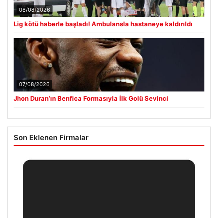
08/08/2026
Lig kötü haberle başladı! Ambulansla hastaneye kaldırıldı
07/08/2026
Jhon Duran’ın Benfica Formasıyla İlk Golü Sevinci
Son Eklenen Firmalar