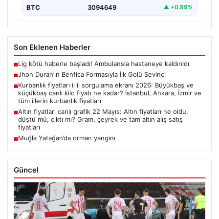
BTC
3094649
▲ +0.99%
Son Eklenen Haberler
Lig kötü haberle başladı! Ambulansla hastaneye kaldırıldı
■
Jhon Duran’ın Benfica Formasıyla İlk Golü Sevinci
■
Kurbanlık fiyatları il il sorgulama ekranı 2026: Büyükbaş ve
■
küçükbaş canlı kilo fiyatı ne kadar? İstanbul, Ankara, İzmir ve
tüm illerin kurbanlık fiyatları
Altın fiyatları canlı grafik 22 Mayıs: Altın fiyatları ne oldu,
■
düştü mü, çıktı mı? Gram, çeyrek ve tam altın alış satış
fiyatları
Muğla Yatağan’da orman yangını
■
Güncel