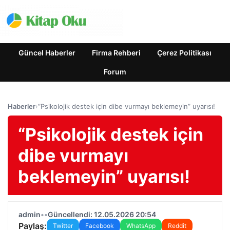
Güncel Haberler
Firma Rehberi
Çerez Politikası
Forum
Haberler
›
“Psikolojik destek için dibe vurmayı beklemeyin” uyarısı!
“Psikolojik destek için
dibe vurmayı
beklemeyin” uyarısı!
admin
•
•
Güncellendi: 12.05.2026 20:54
Paylaş:
Twitter
Facebook
WhatsApp
Reddit