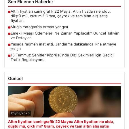
Son Eklenen Haberler
Altın fiyatları canlı grafik 22 Mayıs: Altın fiyatları ne oldu,
■
düştü mü, çıktı mı? Gram, çeyrek ve tam altın alış satış
fiyatları
Muğla Yatağan’da orman yangını
■
Emekli Maaşı Ödemeleri Ne Zaman Yapılacak? Güncel Takvim
■
ve Detaylar
Yasağa rağmen inat etti. Jandarma dakikalarca ikna etmeye
■
çalıştı
15 Temmuz Şehitler Köprüsü’nde Dizi Çekimleri İçin Geçici
■
Trafik Regülasyonu
Güncel
05/08/2026
Altın fiyatları canlı grafik 22 Mayıs: Altın fiyatları ne oldu,
düştü mü, çıktı mı? Gram, çeyrek ve tam altın alış satış