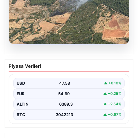
05.08.2026
Muğla Yatağan’da orman yangını
Piyasa Verileri
USD
47.58
▲ +0.10%
EUR
54.99
▲ +0.25%
ALTIN
6389.3
▲ +2.54%
BTC
3042213
▲ +0.67%