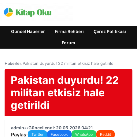
Güncel Haberler
Firma Rehberi
Çerez Politikası
Forum
Haberler
›
Pakistan duyurdu! 22 militan etkisiz hale getirildi
Pakistan duyurdu! 22
militan etkisiz hale
getirildi
admin
•
•
Güncellendi: 20.05.2026 04:21
Paylaş:
Twitter
Facebook
WhatsApp
Reddit