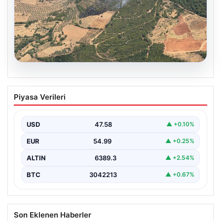
05.08.2026
Muğla Yatağan’da orman yangını
Piyasa Verileri
USD
47.58
▲ +0.10%
EUR
54.99
▲ +0.25%
ALTIN
6389.3
▲ +2.54%
BTC
3042213
▲ +0.67%
Son Eklenen Haberler