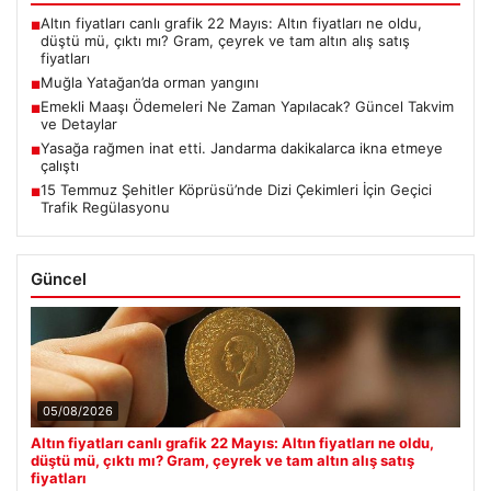
Altın fiyatları canlı grafik 22 Mayıs: Altın fiyatları ne oldu,
■
düştü mü, çıktı mı? Gram, çeyrek ve tam altın alış satış
fiyatları
Muğla Yatağan’da orman yangını
■
Emekli Maaşı Ödemeleri Ne Zaman Yapılacak? Güncel Takvim
■
ve Detaylar
Yasağa rağmen inat etti. Jandarma dakikalarca ikna etmeye
■
çalıştı
15 Temmuz Şehitler Köprüsü’nde Dizi Çekimleri İçin Geçici
■
Trafik Regülasyonu
Güncel
05/08/2026
Altın fiyatları canlı grafik 22 Mayıs: Altın fiyatları ne oldu,
düştü mü, çıktı mı? Gram, çeyrek ve tam altın alış satış
fiyatları