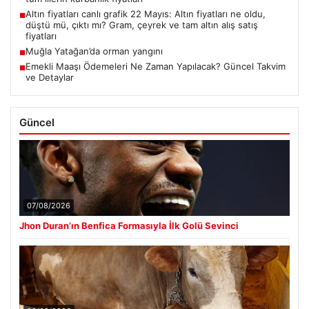
Altın fiyatları canlı grafik 22 Mayıs: Altın fiyatları ne oldu,
■
düştü mü, çıktı mı? Gram, çeyrek ve tam altın alış satış
fiyatları
Muğla Yatağan’da orman yangını
■
Emekli Maaşı Ödemeleri Ne Zaman Yapılacak? Güncel Takvim
■
ve Detaylar
Güncel
07/08/2026
Jhon Duran’ın Benfica Formasıyla İlk Golü Sevinci