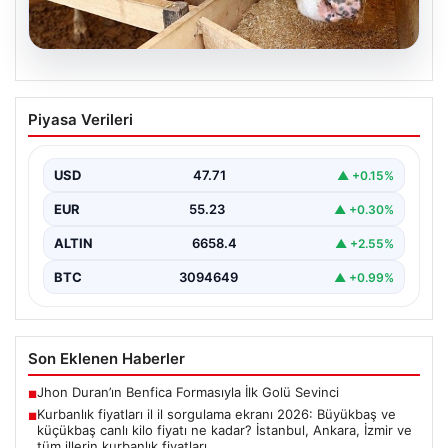
06.08.2026
Kurbanlık fiyatları il il sorgulama ekranı
Piyasa Verileri
2026: Büyükbaş ve küçükbaş canlı kilo
fiyatı ne kadar? İstanbul, Ankara, İzmir
ve tüm illerin kurbanlık fiyatları
USD
47.71
▲ +0.15%
EUR
55.23
▲ +0.30%
ALTIN
6658.4
▲ +2.55%
BTC
3094649
▲ +0.99%
Son Eklenen Haberler
Jhon Duran’ın Benfica Formasıyla İlk Golü Sevinci
■
Kurbanlık fiyatları il il sorgulama ekranı 2026: Büyükbaş ve
■
küçükbaş canlı kilo fiyatı ne kadar? İstanbul, Ankara, İzmir ve
tüm illerin kurbanlık fiyatları