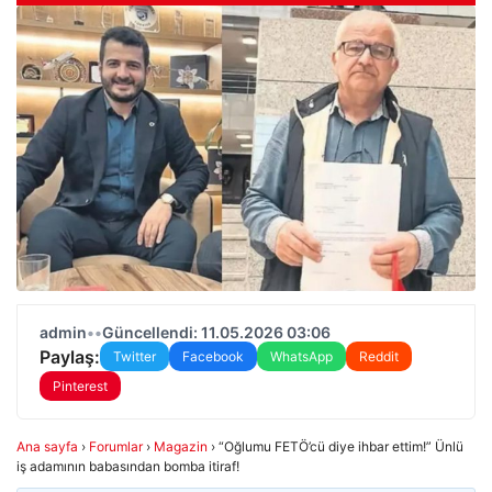
admin
•
•
Güncellendi: 11.05.2026 03:06
Paylaş:
Twitter
Facebook
WhatsApp
Reddit
Pinterest
Ana sayfa
›
Forumlar
›
Magazin
›
“Oğlumu FETÖ’cü diye ihbar ettim!” Ünlü
iş adamının babasından bomba itiraf!