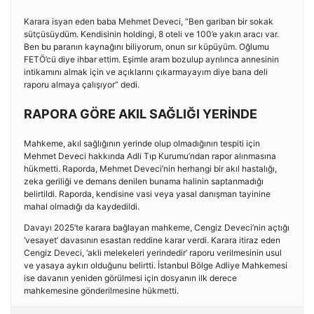
Karara isyan eden baba Mehmet Deveci, “Ben gariban bir sokak
sütçüsüydüm. Kendisinin holdingi, 8 oteli ve 100’e yakın aracı var.
Ben bu paranın kaynağını biliyorum, onun sır küpüyüm. Oğlumu
FETÖ’cü diye ihbar ettim. Eşimle aram bozulup ayrılınca annesinin
intikamını almak için ve açıklarını çıkarmayayım diye bana deli
raporu almaya çalışıyor” dedi.
RAPORA GÖRE AKIL SAĞLIĞI YERİNDE
Mahkeme, akıl sağlığının yerinde olup olmadığının tespiti için
Mehmet Deveci hakkında Adli Tıp Kurumu’ndan rapor alınmasına
hükmetti. Raporda, Mehmet Deveci’nin herhangi bir akıl hastalığı,
zeka geriliği ve demans denilen bunama halinin saptanmadığı
belirtildi. Raporda, kendisine vasi veya yasal danışman tayinine
mahal olmadığı da kaydedildi.
Davayı 2025’te karara bağlayan mahkeme, Cengiz Deveci’nin açtığı
‘vesayet’ davasının esastan reddine karar verdi. Karara itiraz eden
Cengiz Deveci, ‘akli melekeleri yerindedir’ raporu verilmesinin usul
ve yasaya aykırı olduğunu belirtti. İstanbul Bölge Adliye Mahkemesi
ise davanın yeniden görülmesi için dosyanın ilk derece
mahkemesine gönderilmesine hükmetti.