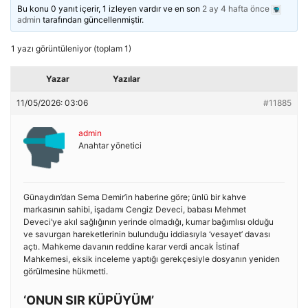
Bu konu 0 yanıt içerir, 1 izleyen vardır ve en son
2 ay 4 hafta önce
admin
tarafından güncellenmiştir.
1 yazı görüntüleniyor (toplam 1)
Yazar
Yazılar
11/05/2026: 03:06
#11885
admin
Anahtar yönetici
Günaydın’dan Sema Demir’in haberine göre; ünlü bir kahve
markasının sahibi, işadamı Cengiz Deveci, babası Mehmet
Deveci’ye akıl sağlığının yerinde olmadığı, kumar bağımlısı olduğu
ve savurgan hareketlerinin bulunduğu iddiasıyla ‘vesayet’ davası
açtı. Mahkeme davanın reddine karar verdi ancak İstinaf
Mahkemesi, eksik inceleme yaptığı gerekçesiyle dosyanın yeniden
görülmesine hükmetti.
‘ONUN SIR KÜPÜYÜM’