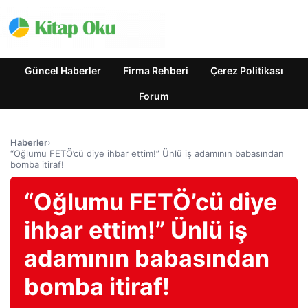
Güncel Haberler
Firma Rehberi
Çerez Politikası
Forum
Haberler
›
“Oğlumu FETÖ’cü diye ihbar ettim!” Ünlü iş adamının babasından
bomba itiraf!
“Oğlumu FETÖ’cü diye
ihbar ettim!” Ünlü iş
adamının babasından
bomba itiraf!