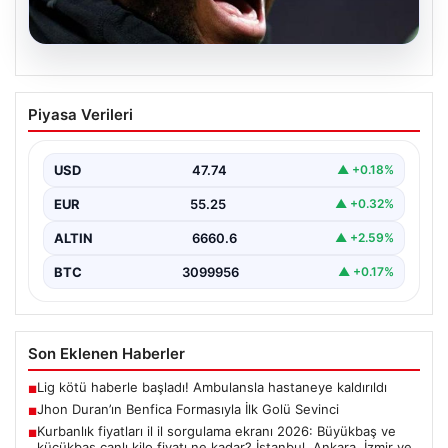
07.08.2026
Jhon Duran’ın Benfica Formasıyla İlk
Piyasa Verileri
Golü Sevinci
Genç yetenek Jhon Duran, Benfica formasını giydiği ilk
maçında adeta parladı ve taraftarların kalbini…
USD
47.74
▲ +0.18%
EUR
55.25
▲ +0.32%
ALTIN
6660.6
▲ +2.59%
BTC
3099956
▲ +0.17%
Son Eklenen Haberler
Lig kötü haberle başladı! Ambulansla hastaneye kaldırıldı
■
Jhon Duran’ın Benfica Formasıyla İlk Golü Sevinci
■
Kurbanlık fiyatları il il sorgulama ekranı 2026: Büyükbaş ve
■
küçükbaş canlı kilo fiyatı ne kadar? İstanbul, Ankara, İzmir ve