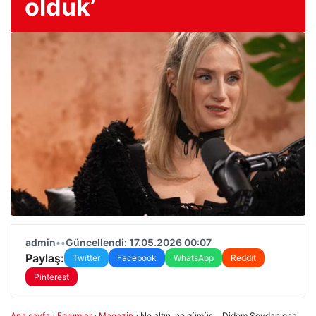
olduk’
admin
•
•
Güncellendi: 17.05.2026 00:07
Paylaş:
Twitter
Facebook
WhatsApp
Reddit
Pinterest
Ana sayfa
›
Forumlar
›
Magazin
›
Ne altın, ne gümüş… Didem Soydan ona