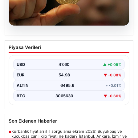
05.08.2026
Altın fiyatları canlı grafik 22 Mayıs: Altın
Piyasa Verileri
fiyatları ne oldu, düştü mü, çıktı mı?
Gram, çeyrek ve tam altın alış satış
fiyatları
USD
47.60
▲ +0.05%
EUR
54.98
▼ -0.08%
ALTIN
6495.6
• -0.01%
BTC
3065630
▼ -0.60%
Son Eklenen Haberler
Kurbanlık fiyatları il il sorgulama ekranı 2026: Büyükbaş ve
■
küçükbaş canlı kilo fiyatı ne kadar? İstanbul, Ankara, İzmir ve