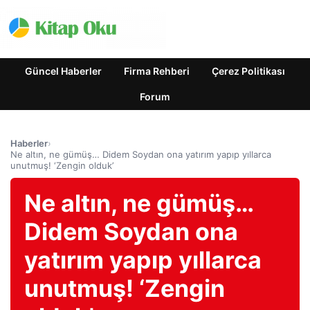
Güncel Haberler
Firma Rehberi
Çerez Politikası
Forum
Haberler
›
Ne altın, ne gümüş… Didem Soydan ona yatırım yapıp yıllarca
unutmuş! ‘Zengin olduk’
Ne altın, ne gümüş…
Didem Soydan ona
yatırım yapıp yıllarca
unutmuş! ‘Zengin