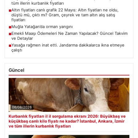
tüm illerin kurbanlık fiyatları
Altın fiyatları canlı grafik 22 Mayıs: Altın fiyatları ne oldu,
■
düştü mü, çıktı mı? Gram, çeyrek ve tam altın alış satış
fiyatları
Muğla Yatağan’da orman yangını
■
Emekli Maaşı Ödemeleri Ne Zaman Yapılacak? Güncel Takvim
■
ve Detaylar
Yasağa rağmen inat etti. Jandarma dakikalarca ikna etmeye
■
çalıştı
Güncel
06/08/2026
Kurbanlık fiyatları il il sorgulama ekranı 2026: Büyükbaş ve
küçükbaş canlı kilo fiyatı ne kadar? İstanbul, Ankara, İzmir
ve tüm illerin kurbanlık fiyatları