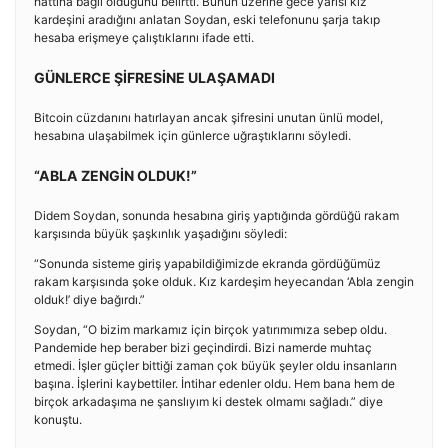
hattına bağlı olduğunu belirtti. Bunun üzerine gece yarısı kız
kardeşini aradığını anlatan Soydan, eski telefonunu şarja takıp
hesaba erişmeye çalıştıklarını ifade etti.
GÜNLERCE ŞİFRESİNE ULAŞAMADI
Bitcoin cüzdanını hatırlayan ancak şifresini unutan ünlü model,
hesabına ulaşabilmek için günlerce uğraştıklarını söyledi.
“ABLA ZENGİN OLDUK!”
Didem Soydan, sonunda hesabına giriş yaptığında gördüğü rakam
karşısında büyük şaşkınlık yaşadığını söyledi:
“Sonunda sisteme giriş yapabildiğimizde ekranda gördüğümüz
rakam karşısında şoke olduk. Kız kardeşim heyecandan ‘Abla zengin
olduk!’ diye bağırdı.”
Soydan, “O bizim markamız için birçok yatırımımıza sebep oldu.
Pandemide hep beraber bizi geçindirdi. Bizi namerde muhtaç
etmedi. İşler güçler bittiği zaman çok büyük şeyler oldu insanların
başına. İşlerini kaybettiler. İntihar edenler oldu. Hem bana hem de
birçok arkadaşıma ne şanslıyım ki destek olmamı sağladı.” diye
konuştu.