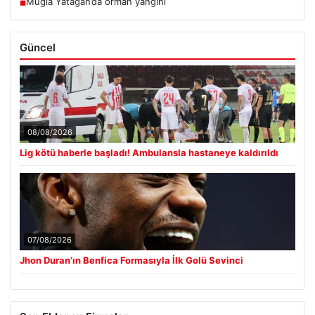
Muğla Yatağan’da orman yangını
■
Güncel
08/08/2026
Lig kötü haberle başladı! Ambulansla hastaneye kaldırıldı
07/08/2026
Jhon Duran’ın Benfica Formasıyla İlk Golü Sevinci