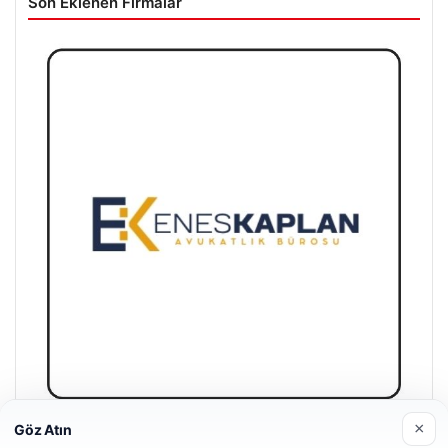
Son Eklenen Firmalar
×
Göz Atın
Enes Kaplan Avukatlık Bürosu