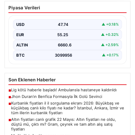
Jhon Duran’ın Benfica Formasıyla İlk
Piyasa Verileri
Golü Sevinci
Genç yetenek Jhon Duran, Benfica formasını giydiği ilk
maçında adeta parladı ve taraftarların kalbini…
USD
47.74
▲ +0.18%
EUR
55.25
▲ +0.32%
ALTIN
6660.6
▲ +2.59%
BTC
3099956
▲ +0.17%
Son Eklenen Haberler
Lig kötü haberle başladı! Ambulansla hastaneye kaldırıldı
■
Jhon Duran’ın Benfica Formasıyla İlk Golü Sevinci
■
Kurbanlık fiyatları il il sorgulama ekranı 2026: Büyükbaş ve
■
küçükbaş canlı kilo fiyatı ne kadar? İstanbul, Ankara, İzmir ve
tüm illerin kurbanlık fiyatları
Altın fiyatları canlı grafik 22 Mayıs: Altın fiyatları ne oldu,
■
düştü mü, çıktı mı? Gram, çeyrek ve tam altın alış satış
fiyatları