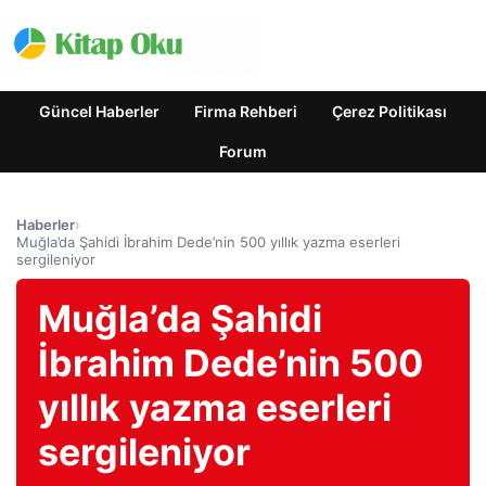
Güncel Haberler
Firma Rehberi
Çerez Politikası
Forum
Haberler
›
Muğla’da Şahidi İbrahim Dede’nin 500 yıllık yazma eserleri
sergileniyor
Muğla’da Şahidi
İbrahim Dede’nin 500
yıllık yazma eserleri
sergileniyor