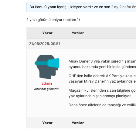
Bu konu 0 yanıt içerir, 1 izleyen vardır ve en son
2 ay 2 hafta ö
1 yazı görüntüleniyor (toplam 1)
Yazar
Yazılar
21/05/2026: 09:51
Miray Daner 3 yıla yakın süredir iş insa
oyuncu hakkında yeni bir iddia gündeme
CHP’den istifa ederek AK Parti’ye katı
yaşayan Miray Daner’in yaz aylarında evl
admin
Anahtar yönetici
Magazin kulislerinden sızan bilgilere gö
yaz aylarında nişanlanmayı planlıyor.
Daha önce ailelerin de tanıştığı ve evlilik 
Yazar
Yazılar