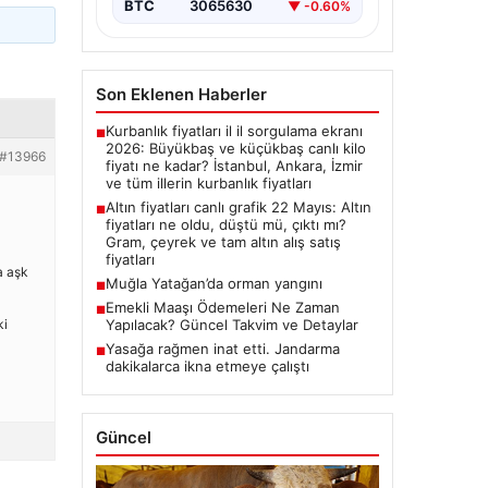
BTC
3065630
▼ -0.60%
Son Eklenen Haberler
Kurbanlık fiyatları il il sorgulama ekranı
■
2026: Büyükbaş ve küçükbaş canlı kilo
#13966
fiyatı ne kadar? İstanbul, Ankara, İzmir
ve tüm illerin kurbanlık fiyatları
Altın fiyatları canlı grafik 22 Mayıs: Altın
■
fiyatları ne oldu, düştü mü, çıktı mı?
Gram, çeyrek ve tam altın alış satış
fiyatları
a aşk
Muğla Yatağan’da orman yangını
■
Emekli Maaşı Ödemeleri Ne Zaman
■
Yapılacak? Güncel Takvim ve Detaylar
ki
Yasağa rağmen inat etti. Jandarma
■
dakikalarca ikna etmeye çalıştı
Güncel