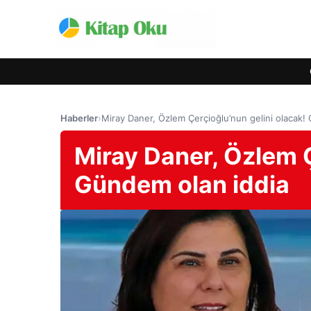
Haberler
›
Miray Daner, Özlem Çerçioğlu’nun gelini olacak!
Miray Daner, Özlem Ç
Gündem olan iddia