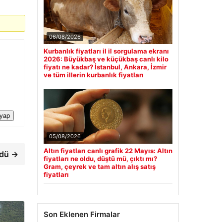
06/08/2026
Kurbanlık fiyatları il il sorgulama ekranı
2026: Büyükbaş ve küçükbaş canlı kilo
fiyatı ne kadar? İstanbul, Ankara, İzmir
ve tüm illerin kurbanlık fiyatları
 yap
05/08/2026
Altın fiyatları canlı grafik 22 Mayıs: Altın
ndü →
fiyatları ne oldu, düştü mü, çıktı mı?
Gram, çeyrek ve tam altın alış satış
fiyatları
Son Eklenen Firmalar