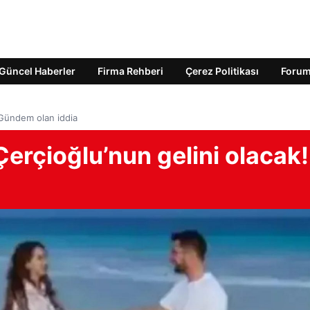
Güncel Haberler
Firma Rehberi
Çerez Politikası
Foru
 Gündem olan iddia
erçioğlu’nun gelini olacak!