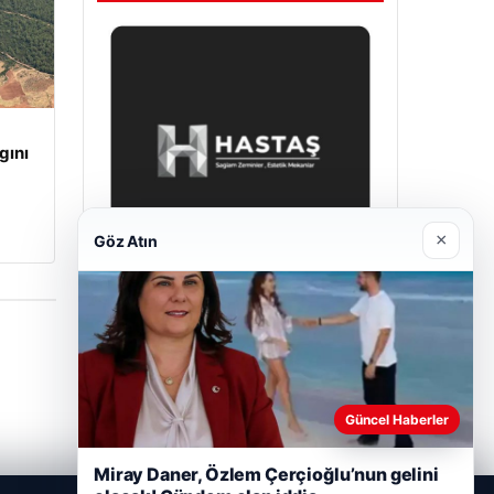
gını
×
Göz Atın
Enes Kaplan Avukatlık Bürosu
28/04/2026
Güncel Haberler
Miray Daner, Özlem Çerçioğlu’nun gelini