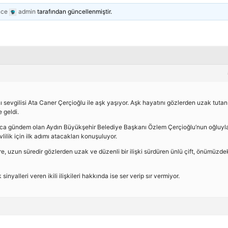
nce
admin
tarafından güncellenmiştir.
nı sevgilisi Ata Caner Çerçioğlu ile aşk yaşıyor. Aşk hayatını gözlerden uzak tutan
 geldi.
lınca gündem olan Aydın Büyükşehir Belediye Başkanı Özlem Çerçioğlu’nun oğluyl
ilik için ilk adımı atacakları konuşuluyor.
re, uzun süredir gözlerden uzak ve düzenli bir ilişki sürdüren ünlü çift, önümüzde
sinyalleri veren ikili ilişkileri hakkında ise ser verip sır vermiyor.