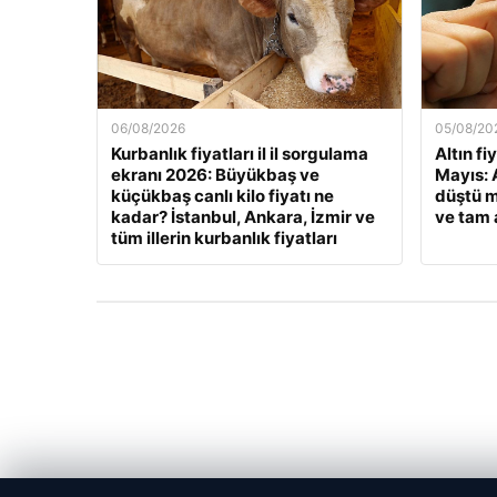
06/08/2026
05/08/20
Kurbanlık fiyatları il il sorgulama
Altın fi
ekranı 2026: Büyükbaş ve
Mayıs: A
küçükbaş canlı kilo fiyatı ne
düştü m
kadar? İstanbul, Ankara, İzmir ve
ve tam a
tüm illerin kurbanlık fiyatları