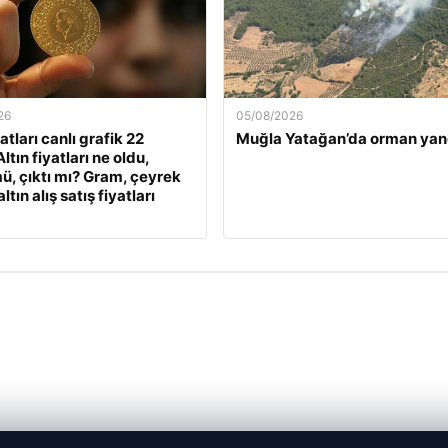
26
05/08/2026
yatları canlı grafik 22
Muğla Yatağan’da orman yan
ltın fiyatları ne oldu,
ü, çıktı mı? Gram, çeyrek
ltın alış satış fiyatları