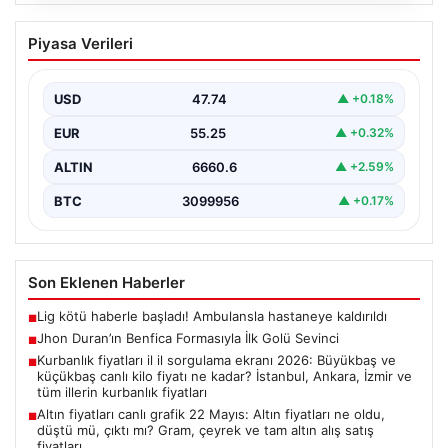
07.08.2026
Jhon Duran’ın Benfica Formasıyla İlk
Piyasa Verileri
Golü Sevinci
Genç yetenek Jhon Duran, Benfica formasını giydiği ilk
maçında adeta parladı ve taraftarların kalbini…
USD
47.74
▲ +0.18%
EUR
55.25
▲ +0.32%
ALTIN
6660.6
▲ +2.59%
BTC
3099956
▲ +0.17%
Son Eklenen Haberler
Lig kötü haberle başladı! Ambulansla hastaneye kaldırıldı
■
Jhon Duran’ın Benfica Formasıyla İlk Golü Sevinci
■
Kurbanlık fiyatları il il sorgulama ekranı 2026: Büyükbaş ve
■
küçükbaş canlı kilo fiyatı ne kadar? İstanbul, Ankara, İzmir ve
tüm illerin kurbanlık fiyatları
Altın fiyatları canlı grafik 22 Mayıs: Altın fiyatları ne oldu,
■
düştü mü, çıktı mı? Gram, çeyrek ve tam altın alış satış
fiyatları