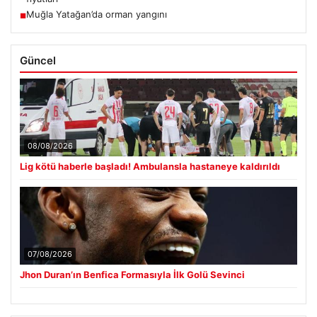
Muğla Yatağan’da orman yangını
■
Güncel
08/08/2026
Lig kötü haberle başladı! Ambulansla hastaneye kaldırıldı
07/08/2026
Jhon Duran’ın Benfica Formasıyla İlk Golü Sevinci