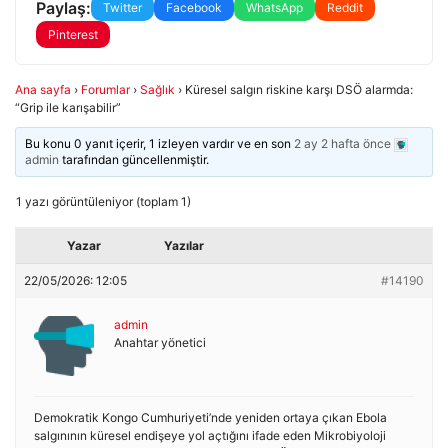
Paylaş:
Twitter
Facebook
WhatsApp
Reddit
Pinterest
Ana sayfa
›
Forumlar
›
Sağlık
›
Küresel salgın riskine karşı DSÖ alarmda:
“Grip ile karışabilir”
Bu konu 0 yanıt içerir, 1 izleyen vardır ve en son
2 ay 2 hafta önce
admin
tarafından güncellenmiştir.
1 yazı görüntüleniyor (toplam 1)
Yazar
Yazılar
22/05/2026: 12:05
#14190
admin
Anahtar yönetici
Demokratik Kongo Cumhuriyeti’nde yeniden ortaya çıkan Ebola
salgınının küresel endişeye yol açtığını ifade eden Mikrobiyoloji