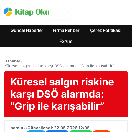
Güncel Haberler
Firma Rehberi
Çerez Politikası
Forum
Haberler
›
Küresel salgın riskine karşı DSÖ alarmda: “Grip ile karışabilir”
Küresel salgın riskine
karşı DSÖ alarmda:
“Grip ile karışabilir”
admin
•
•
Güncellendi: 22.05.2026 12:05