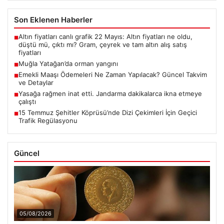
Son Eklenen Haberler
Altın fiyatları canlı grafik 22 Mayıs: Altın fiyatları ne oldu,
■
düştü mü, çıktı mı? Gram, çeyrek ve tam altın alış satış
fiyatları
Muğla Yatağan’da orman yangını
■
Emekli Maaşı Ödemeleri Ne Zaman Yapılacak? Güncel Takvim
■
ve Detaylar
Yasağa rağmen inat etti. Jandarma dakikalarca ikna etmeye
■
çalıştı
15 Temmuz Şehitler Köprüsü’nde Dizi Çekimleri İçin Geçici
■
Trafik Regülasyonu
Güncel
05/08/2026