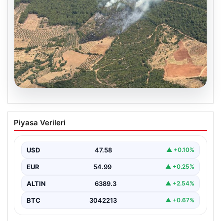
05.08.2026
Muğla Yatağan’da orman yangını
Piyasa Verileri
USD
47.58
▲ +0.10%
EUR
54.99
▲ +0.25%
ALTIN
6389.3
▲ +2.54%
BTC
3042213
▲ +0.67%