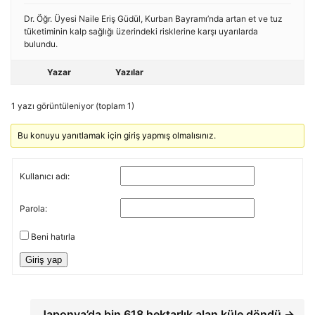
Dr. Öğr. Üyesi Naile Eriş Güdül, Kurban Bayramı’nda artan et ve tuz
tüketiminin kalp sağlığı üzerindeki risklerine karşı uyarılarda
bulundu.
Yazar
Yazılar
1 yazı görüntüleniyor (toplam 1)
Bu konuyu yanıtlamak için giriş yapmış olmalısınız.
Kullanıcı adı:
Parola:
Beni hatırla
Giriş yap
Japonya’da bin 618 hektarlık alan küle döndü →