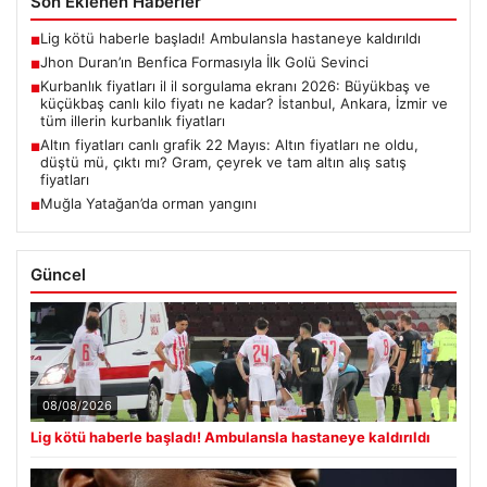
Son Eklenen Haberler
Lig kötü haberle başladı! Ambulansla hastaneye kaldırıldı
■
Jhon Duran’ın Benfica Formasıyla İlk Golü Sevinci
■
Kurbanlık fiyatları il il sorgulama ekranı 2026: Büyükbaş ve
■
küçükbaş canlı kilo fiyatı ne kadar? İstanbul, Ankara, İzmir ve
tüm illerin kurbanlık fiyatları
Altın fiyatları canlı grafik 22 Mayıs: Altın fiyatları ne oldu,
■
düştü mü, çıktı mı? Gram, çeyrek ve tam altın alış satış
fiyatları
Muğla Yatağan’da orman yangını
■
Güncel
08/08/2026
Lig kötü haberle başladı! Ambulansla hastaneye kaldırıldı