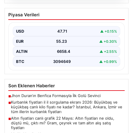
06.08.2026
Kurbanlık fiyatları il il sorgulama ekranı
Piyasa Verileri
2026: Büyükbaş ve küçükbaş canlı kilo
fiyatı ne kadar? İstanbul, Ankara, İzmir
ve tüm illerin kurbanlık fiyatları
USD
47.71
▲ +0.15%
EUR
55.23
▲ +0.30%
ALTIN
6658.4
▲ +2.55%
BTC
3094649
▲ +0.99%
Son Eklenen Haberler
Jhon Duran’ın Benfica Formasıyla İlk Golü Sevinci
■
Kurbanlık fiyatları il il sorgulama ekranı 2026: Büyükbaş ve
■
küçükbaş canlı kilo fiyatı ne kadar? İstanbul, Ankara, İzmir ve
tüm illerin kurbanlık fiyatları
Altın fiyatları canlı grafik 22 Mayıs: Altın fiyatları ne oldu,
■
düştü mü, çıktı mı? Gram, çeyrek ve tam altın alış satış
fiyatları