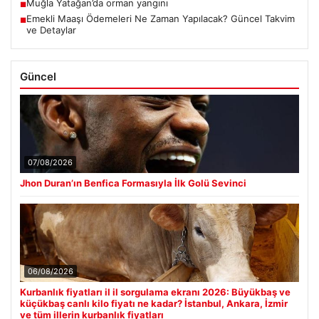
Muğla Yatağan’da orman yangını
■
Emekli Maaşı Ödemeleri Ne Zaman Yapılacak? Güncel Takvim
■
ve Detaylar
Güncel
07/08/2026
Jhon Duran’ın Benfica Formasıyla İlk Golü Sevinci
06/08/2026
Kurbanlık fiyatları il il sorgulama ekranı 2026: Büyükbaş ve
küçükbaş canlı kilo fiyatı ne kadar? İstanbul, Ankara, İzmir
ve tüm illerin kurbanlık fiyatları