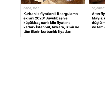
06/08/2026
05/08/20
Kurbanlık fiyatları il il sorgulama
Altın fi
ekranı 2026: Büyükbaş ve
Mayıs: A
küçükbaş canlı kilo fiyatı ne
düştü m
kadar? İstanbul, Ankara, İzmir ve
ve tam a
tüm illerin kurbanlık fiyatları