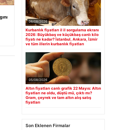
gını
06/08/2026
Kurbanlık fiyatları il il sorgulama ekranı
2026: Büyükbaş ve küçükbaş canlı kilo
fiyatı ne kadar? İstanbul, Ankara, İzmir
ve tüm illerin kurbanlık fiyatları
05/08/2026
Altın fiyatları canlı grafik 22 Mayıs: Altın
fiyatları ne oldu, düştü mü, çıktı mı?
Gram, çeyrek ve tam altın alış satış
fiyatları
Son Eklenen Firmalar