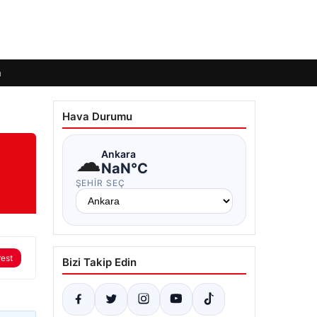
m
Hava Durumu
☁
Ankara
NaN°C
ŞEHIR SEÇ
rest
Bizi Takip Edin