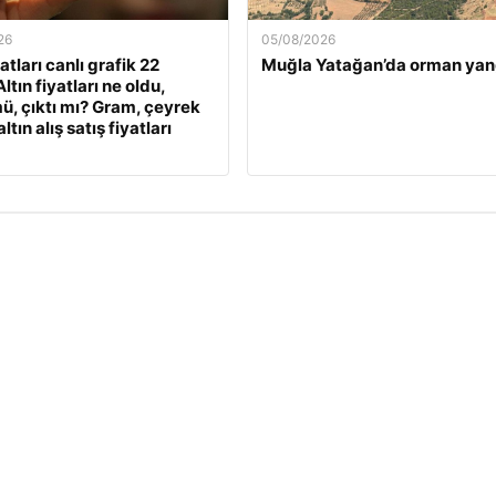
26
05/08/2026
yatları canlı grafik 22
Muğla Yatağan’da orman yan
ltın fiyatları ne oldu,
ü, çıktı mı? Gram, çeyrek
ltın alış satış fiyatları