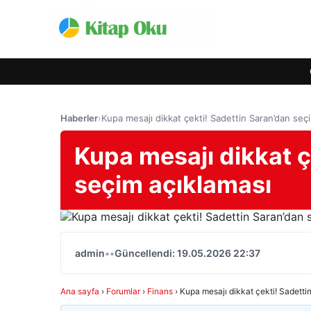
Haberler
›
Kupa mesajı dikkat çekti! Sadettin Saran’dan seç
Kupa mesajı dikkat ç
seçim açıklaması
admin
•
•
Güncellendi: 19.05.2026 22:37
Ana sayfa
›
Forumlar
›
Finans
›
Kupa mesajı dikkat çekti! Sadetti