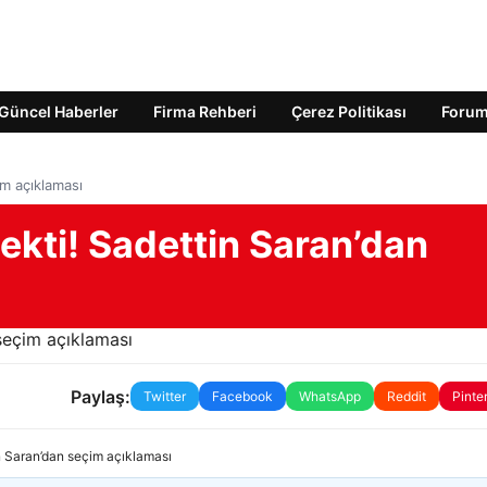
Güncel Haberler
Firma Rehberi
Çerez Politikası
Foru
im açıklaması
ekti! Sadettin Saran’dan
Paylaş:
Twitter
Facebook
WhatsApp
Reddit
Pinte
n Saran’dan seçim açıklaması