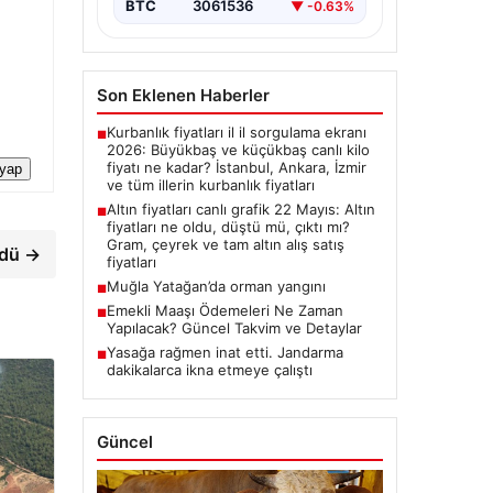
BTC
3061536
▼ -0.63%
Son Eklenen Haberler
Kurbanlık fiyatları il il sorgulama ekranı
■
2026: Büyükbaş ve küçükbaş canlı kilo
fiyatı ne kadar? İstanbul, Ankara, İzmir
 yap
ve tüm illerin kurbanlık fiyatları
Altın fiyatları canlı grafik 22 Mayıs: Altın
■
fiyatları ne oldu, düştü mü, çıktı mı?
Gram, çeyrek ve tam altın alış satış
ndü →
fiyatları
Muğla Yatağan’da orman yangını
■
Emekli Maaşı Ödemeleri Ne Zaman
■
Yapılacak? Güncel Takvim ve Detaylar
Yasağa rağmen inat etti. Jandarma
■
dakikalarca ikna etmeye çalıştı
Güncel