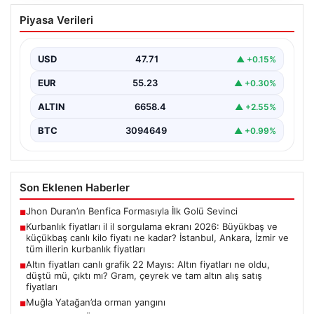
Kurbanlık fiyatları il il sorgulama ekranı
Piyasa Verileri
2026: Büyükbaş ve küçükbaş canlı kilo
fiyatı ne kadar? İstanbul, Ankara, İzmir
ve tüm illerin kurbanlık fiyatları
USD
47.71
▲ +0.15%
EUR
55.23
▲ +0.30%
ALTIN
6658.4
▲ +2.55%
BTC
3094649
▲ +0.99%
Son Eklenen Haberler
Jhon Duran’ın Benfica Formasıyla İlk Golü Sevinci
■
Kurbanlık fiyatları il il sorgulama ekranı 2026: Büyükbaş ve
■
küçükbaş canlı kilo fiyatı ne kadar? İstanbul, Ankara, İzmir ve
tüm illerin kurbanlık fiyatları
Altın fiyatları canlı grafik 22 Mayıs: Altın fiyatları ne oldu,
■
düştü mü, çıktı mı? Gram, çeyrek ve tam altın alış satış
fiyatları
Muğla Yatağan’da orman yangını
■