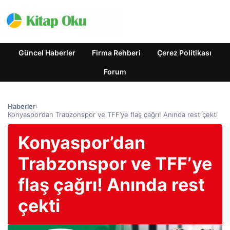
Güncel Haberler
Firma Rehberi
Çerez Politikası
Forum
Haberler
›
Konyaspor’dan Trabzonspor ve TFF’ye flaş çağrı! Anında rest çekti
Konyaspor’dan
Trabzonspor ve TFF’ye
flaş çağrı! Anında rest
çekti