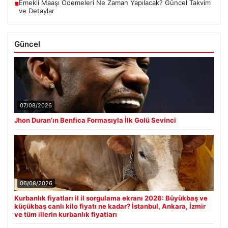
Emekli Maaşı Ödemeleri Ne Zaman Yapılacak? Güncel Takvim
■
ve Detaylar
Güncel
07/08/2026
Jhon Duran’ın Benfica Formasıyla İlk Golü Sevinci
06/08/2026
Kurbanlık fiyatları il il sorgulama ekranı 2026: Büyükbaş ve
küçükbaş canlı kilo fiyatı ne kadar? İstanbul, Ankara, İzmir
ve tüm illerin kurbanlık fiyatları