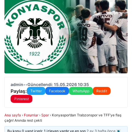
admin
•
•
Güncellendi: 15.05.2026 10:35
Paylaş:
Twitter
Facebook
WhatsApp
Reddit
Pinterest
Ana sayfa
›
Forumlar
›
Spor
›
Konyaspor’dan Trabzonspor ve TFF’ye flaş
çağrı! Anında rest çekti
Bu konu 0 yanıt içerir, 1 izleyen vardır ve en son
2 ay 3 hafta önce