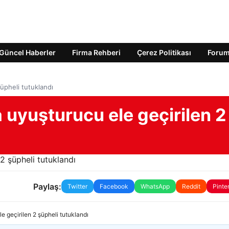
Güncel Haberler
Firma Rehberi
Çerez Politikası
Foru
üpheli tutuklandı
 uyuşturucu ele geçirilen 2
Paylaş:
Twitter
Facebook
WhatsApp
Reddit
Pinte
e geçirilen 2 şüpheli tutuklandı