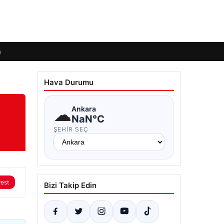
m
Hava Durumu
☁
Ankara
NaN°C
ŞEHIR SEÇ
rest
Bizi Takip Edin