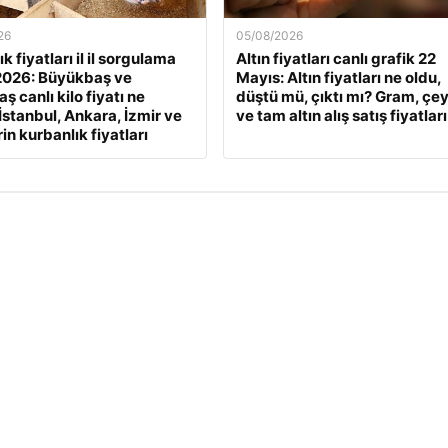
26
05/08/2026
k fiyatları il il sorgulama
Altın fiyatları canlı grafik 22
2026: Büyükbaş ve
Mayıs: Altın fiyatları ne oldu,
 canlı kilo fiyatı ne
düştü mü, çıktı mı? Gram, çe
İstanbul, Ankara, İzmir ve
ve tam altın alış satış fiyatları
rin kurbanlık fiyatları