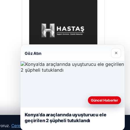
×
Göz Atın
Enes Kaplan Avukatlık Bürosu
28/04/2026
Güncel Haberler
Konya’da araçlarında uyuşturucu ele
geçirilen 2 şüpheli tutuklandı
ıyoruz.
Çerez Politikamız
Reddet
Kabul Et