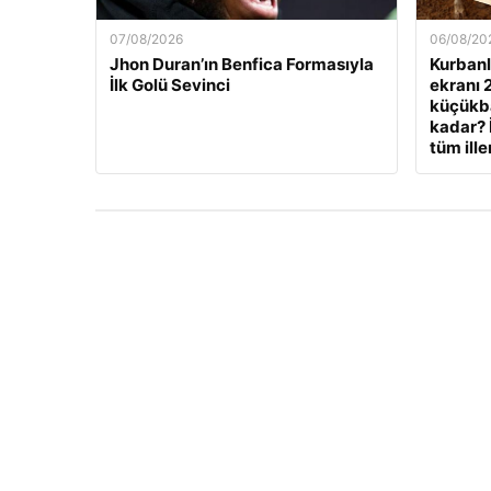
07/08/2026
06/08/20
Jhon Duran’ın Benfica Formasıyla
Kurbanlı
İlk Golü Sevinci
ekranı 
küçükbaş
kadar? 
tüm ille