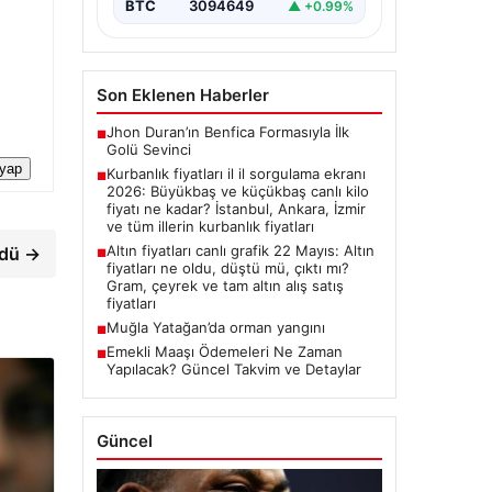
BTC
3094649
▲ +0.99%
Son Eklenen Haberler
Jhon Duran’ın Benfica Formasıyla İlk
■
Golü Sevinci
 yap
Kurbanlık fiyatları il il sorgulama ekranı
■
2026: Büyükbaş ve küçükbaş canlı kilo
fiyatı ne kadar? İstanbul, Ankara, İzmir
ve tüm illerin kurbanlık fiyatları
Altın fiyatları canlı grafik 22 Mayıs: Altın
ndü →
■
fiyatları ne oldu, düştü mü, çıktı mı?
Gram, çeyrek ve tam altın alış satış
fiyatları
Muğla Yatağan’da orman yangını
■
Emekli Maaşı Ödemeleri Ne Zaman
■
Yapılacak? Güncel Takvim ve Detaylar
Güncel