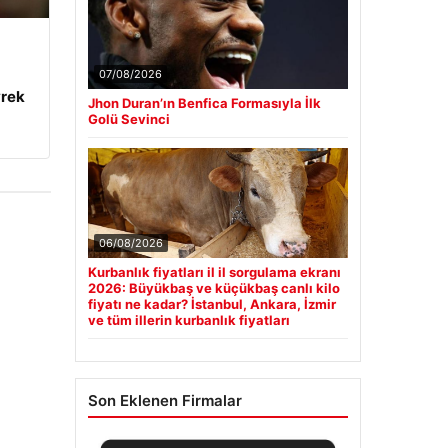
07/08/2026
yrek
Jhon Duran’ın Benfica Formasıyla İlk
Golü Sevinci
06/08/2026
Kurbanlık fiyatları il il sorgulama ekranı
2026: Büyükbaş ve küçükbaş canlı kilo
fiyatı ne kadar? İstanbul, Ankara, İzmir
ve tüm illerin kurbanlık fiyatları
Son Eklenen Firmalar