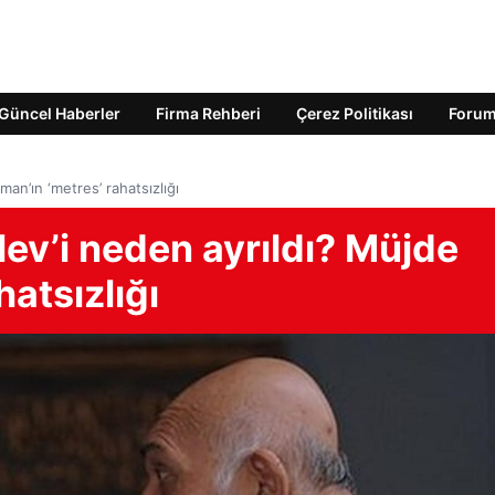
Güncel Haberler
Firma Rehberi
Çerez Politikası
Foru
man’ın ‘metres’ rahatsızlığı
Alev’i neden ayrıldı? Müjde
atsızlığı