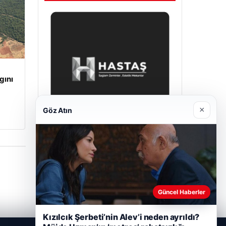
gını
×
Göz Atın
Enes Kaplan Avukatlık Bürosu
28/04/2026
Güncel Haberler
Kızılcık Şerbeti’nin Alev’i neden ayrıldı?