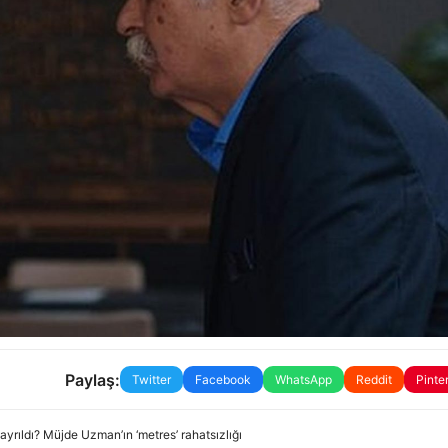
Paylaş:
Twitter
Facebook
WhatsApp
Reddit
Pinte
 ayrıldı? Müjde Uzman’ın ‘metres’ rahatsızlığı