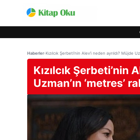
Haberler
›
Kızılcık Şerbeti’nin Alev’i neden ayrıldı? Müjde Uz
Kızılcık Şerbeti’nin 
Uzman’ın ‘metres’ rah