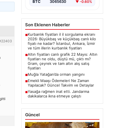
BTC
3065630
▼ -0.60%
Son Eklenen Haberler
Kurbanlık fiyatları il il sorgulama ekranı
■
2026: Büyükbaş ve küçükbaş canlı kilo
#22403
fiyatı ne kadar? İstanbul, Ankara, İzmir
ve tüm illerin kurbanlık fiyatları
Altın fiyatları canlı grafik 22 Mayıs: Altın
■
ı
fiyatları ne oldu, düştü mü, çıktı mı?
Gram, çeyrek ve tam altın alış satış
fiyatları
Muğla Yatağan’da orman yangını
■
Emekli Maaşı Ödemeleri Ne Zaman
■
Yapılacak? Güncel Takvim ve Detaylar
e
Yasağa rağmen inat etti. Jandarma
■
dakikalarca ikna etmeye çalıştı
itti
Güncel