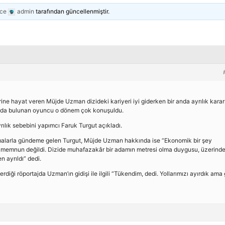
nce
admin
tarafından güncellenmiştir.
erine hayat veren Müjde Uzman dizideki kariyeri iyi giderken bir anda ayrılık karar
şımda bulunan oyuncu o dönem çok konuşuldu.
ılık sebebini yapımcı Faruk Turgut açıkladı.
amalarla gündeme gelen Turgut, Müjde Uzman hakkında ise “Ekonomik bir şey
 memnun değildi. Dizide muhafazakâr bir adamın metresi olma duygusu, üzerind
n ayrıldı” dedi.
iği röportajda Uzman’ın gidişi ile ilgili “Tükendim, dedi. Yollarımızı ayırdık ama g