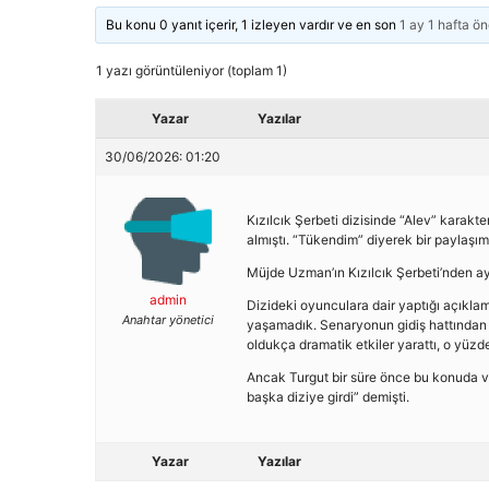
Bu konu 0 yanıt içerir, 1 izleyen vardır ve en son
1 ay 1 hafta ö
1 yazı görüntüleniyor (toplam 1)
Yazar
Yazılar
30/06/2026: 01:20
Kızılcık Şerbeti dizisinde “Alev” karakt
almıştı. “Tükendim” diyerek bir payla
Müjde Uzman’ın Kızılcık Şerbeti’nden ayr
admin
Dizideki oyunculara dair yaptığı açıkl
Anahtar yönetici
yaşamadık. Senaryonun gidiş hattından
oldukça dramatik etkiler yarattı, o yüzde
Ancak Turgut bir süre önce bu konuda verd
başka diziye girdi” demişti.
Yazar
Yazılar