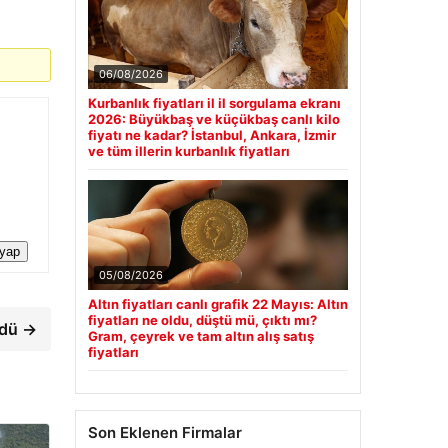
06/08/2026
Kurbanlık fiyatları il il sorgulama ekranı
2026: Büyükbaş ve küçükbaş canlı kilo
fiyatı ne kadar? İstanbul, Ankara, İzmir
ve tüm illerin kurbanlık fiyatları
 yap
05/08/2026
Altın fiyatları canlı grafik 22 Mayıs: Altın
fiyatları ne oldu, düştü mü, çıktı mı?
ndü →
Gram, çeyrek ve tam altın alış satış
fiyatları
Son Eklenen Firmalar