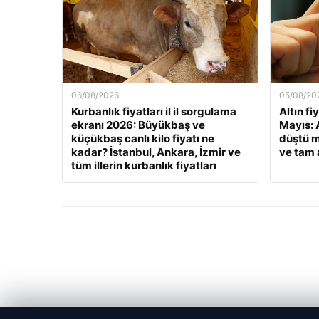
06/08/2026
05/08/20
Kurbanlık fiyatları il il sorgulama
Altın fi
ekranı 2026: Büyükbaş ve
Mayıs: A
küçükbaş canlı kilo fiyatı ne
düştü m
kadar? İstanbul, Ankara, İzmir ve
ve tam a
tüm illerin kurbanlık fiyatları