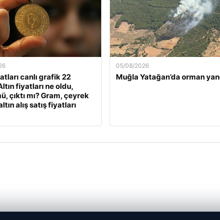
26
05/08/2026
yatları canlı grafik 22
Muğla Yatağan’da orman yan
ltın fiyatları ne oldu,
ü, çıktı mı? Gram, çeyrek
ltın alış satış fiyatları