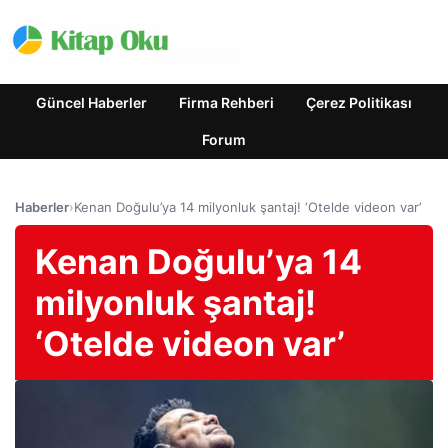
Güncel Haberler
Firma Rehberi
Çerez Politikası
Forum
Haberler
›
Kenan Doğulu’ya 14 milyonluk şantaj! ‘Otelde videon var’
Kenan Doğulu’ya 14
milyonluk şantaj!
‘Otelde videon var’