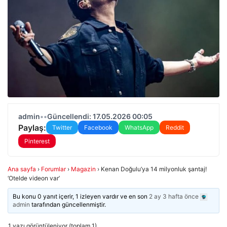
admin
•
•
Güncellendi: 17.05.2026 00:05
Paylaş:
Twitter
Facebook
WhatsApp
Reddit
Pinterest
Ana sayfa
›
Forumlar
›
Magazin
›
Kenan Doğulu’ya 14 milyonluk şantaj!
‘Otelde videon var’
Bu konu 0 yanıt içerir, 1 izleyen vardır ve en son
2 ay 3 hafta önce
admin
tarafından güncellenmiştir.
1 yazı görüntüleniyor (toplam 1)