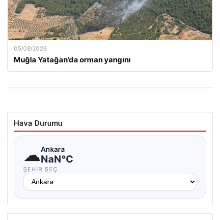
05/08/2026
Muğla Yatağan’da orman yangını
Hava Durumu
☁
Ankara
NaN°C
ŞEHIR SEÇ