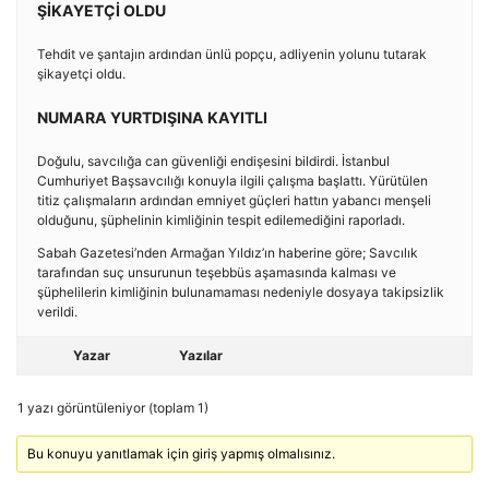
ŞİKAYETÇİ OLDU
Tehdit ve şantajın ardından ünlü popçu, adliyenin yolunu tutarak
şikayetçi oldu.
NUMARA YURTDIŞINA KAYITLI
Doğulu, savcılığa can güvenliği endişesini bildirdi. İstanbul
Cumhuriyet Başsavcılığı konuyla ilgili çalışma başlattı. Yürütülen
titiz çalışmaların ardından emniyet güçleri hattın yabancı menşeli
olduğunu, şüphelinin kimliğinin tespit edilemediğini raporladı.
Sabah Gazetesi’nden Armağan Yıldız’ın haberine göre; Savcılık
tarafından suç unsurunun teşebbüs aşamasında kalması ve
şüphelilerin kimliğinin bulunamaması nedeniyle dosyaya takipsizlik
verildi.
Yazar
Yazılar
1 yazı görüntüleniyor (toplam 1)
Bu konuyu yanıtlamak için giriş yapmış olmalısınız.