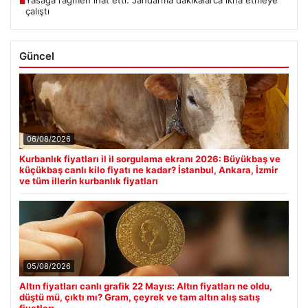
Yasağa rağmen inat etti. Jandarma dakikalarca ikna etmeye
■
çalıştı
Güncel
06/08/2026
Kurbanlık fiyatları il il sorgulama ekranı 2026: Büyükbaş ve
küçükbaş canlı kilo fiyatı ne kadar? İstanbul, Ankara, İzmir
ve tüm illerin kurbanlık fiyatları
05/08/2026
Altın fiyatları canlı grafik 22 Mayıs: Altın fiyatları ne oldu,
düştü mü, çıktı mı? Gram, çeyrek ve tam altın alış satış