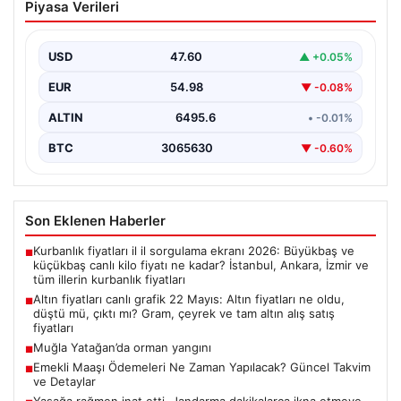
Piyasa Verileri
fiyatları ne oldu, düştü mü, çıktı mı?
Gram, çeyrek ve tam altın alış satış
fiyatları
USD
47.60
▲ +0.05%
EUR
54.98
▼ -0.08%
ALTIN
6495.6
• -0.01%
BTC
3065630
▼ -0.60%
Son Eklenen Haberler
Kurbanlık fiyatları il il sorgulama ekranı 2026: Büyükbaş ve
■
küçükbaş canlı kilo fiyatı ne kadar? İstanbul, Ankara, İzmir ve
tüm illerin kurbanlık fiyatları
Altın fiyatları canlı grafik 22 Mayıs: Altın fiyatları ne oldu,
■
düştü mü, çıktı mı? Gram, çeyrek ve tam altın alış satış
fiyatları
Muğla Yatağan’da orman yangını
■
Emekli Maaşı Ödemeleri Ne Zaman Yapılacak? Güncel Takvim
■
ve Detaylar