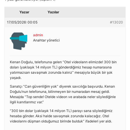
Yazar
Yazılar
17/05/2026: 00:05
#13020
admin
Anahtar yönetici
Kenan Doğulu, telefonuna gelen “Otel videoların elimizde! 300 bin
doları (yaklaşık 14 milyon TL) gönderdiğimiz hesap numarasına
yatırmazsan savaşmak zorunda kalırız” mesajıyla büyük bir şok
yaşadı.
Sanatçı “Can güvenliğim yok” diyerek savcılığa başvurdu. Kenan
Doğulu’nun telefonuna, bilinmeyen bir numaradan mesaj geldi.
Mesajda “Top sende! Otelde videon ve arabada neler söylediğinle
ilgili kanıtlarımız var.”
“300 bin dolar (yaklaşık 14 milyon TL) parayı sana söylediğimiz
hesaba gönder. Aksi halde savaşmak zorunda kalacağız. Otel
videolarını düşman olduğumuz birinde bulduk” ifadeleri yer aldı.