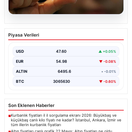
05.08.2026
Altın fiyatları canlı grafik 22 Mayıs: Altın
Piyasa Verileri
fiyatları ne oldu, düştü mü, çıktı mı?
Gram, çeyrek ve tam altın alış satış
fiyatları
USD
47.60
▲ +0.05%
EUR
54.98
▼ -0.08%
ALTIN
6495.6
• -0.01%
BTC
3065630
▼ -0.60%
Son Eklenen Haberler
Kurbanlık fiyatları il il sorgulama ekranı 2026: Büyükbaş ve
■
küçükbaş canlı kilo fiyatı ne kadar? İstanbul, Ankara, İzmir ve
tüm illerin kurbanlık fiyatları
Altın fiyatları canlı grafik 22 Mayıs: Altın fiyatları ne oldu,
■