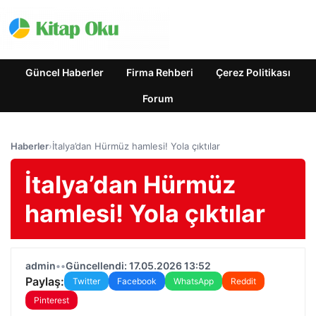
Güncel Haberler
Firma Rehberi
Çerez Politikası
Forum
Haberler
›
İtalya’dan Hürmüz hamlesi! Yola çıktılar
İtalya’dan Hürmüz
hamlesi! Yola çıktılar
admin
•
•
Güncellendi: 17.05.2026 13:52
Paylaş:
Twitter
Facebook
WhatsApp
Reddit
Pinterest