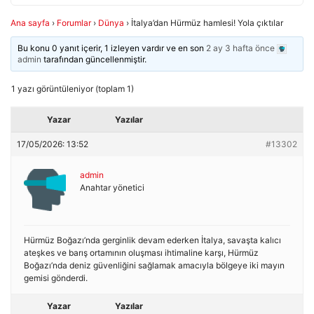
Ana sayfa
›
Forumlar
›
Dünya
›
İtalya’dan Hürmüz hamlesi! Yola çıktılar
Bu konu 0 yanıt içerir, 1 izleyen vardır ve en son
2 ay 3 hafta önce
admin
tarafından güncellenmiştir.
1 yazı görüntüleniyor (toplam 1)
Yazar
Yazılar
17/05/2026: 13:52
#13302
admin
Anahtar yönetici
Hürmüz Boğazı’nda gerginlik devam ederken İtalya, savaşta kalıcı
ateşkes ve barış ortamının oluşması ihtimaline karşı, Hürmüz
Boğazı’nda deniz güvenliğini sağlamak amacıyla bölgeye iki mayın
gemisi gönderdi.
Yazar
Yazılar