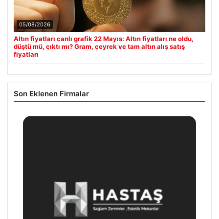
05/08/2026
Altın fiyatları canlı grafik 22 Mayıs: Altın fiyatları ne oldu,
düştü mü, çıktı mı? Gram, çeyrek ve tam altın alış satış
fiyatları
Son Eklenen Firmalar