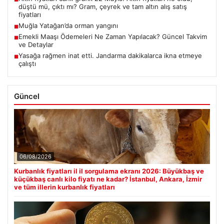
düştü mü, çıktı mı? Gram, çeyrek ve tam altın alış satış
fiyatları
Muğla Yatağan’da orman yangını
■
Emekli Maaşı Ödemeleri Ne Zaman Yapılacak? Güncel Takvim
■
ve Detaylar
Yasağa rağmen inat etti. Jandarma dakikalarca ikna etmeye
■
çalıştı
Güncel
06/08/2026
Kurbanlık fiyatları il il sorgulama ekranı 2026: Büyükbaş ve
küçükbaş canlı kilo fiyatı ne kadar? İstanbul, Ankara, İzmir
ve tüm illerin kurbanlık fiyatları