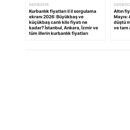
06/08/2026
05/08/20
Kurbanlık fiyatları il il sorgulama
Altın fi
ekranı 2026: Büyükbaş ve
Mayıs: A
küçükbaş canlı kilo fiyatı ne
düştü m
kadar? İstanbul, Ankara, İzmir ve
ve tam a
tüm illerin kurbanlık fiyatları