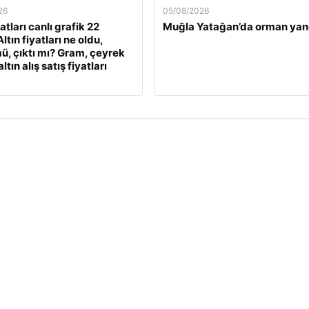
26
05/08/2026
yatları canlı grafik 22
Muğla Yatağan’da orman yan
ltın fiyatları ne oldu,
ü, çıktı mı? Gram, çeyrek
ltın alış satış fiyatları