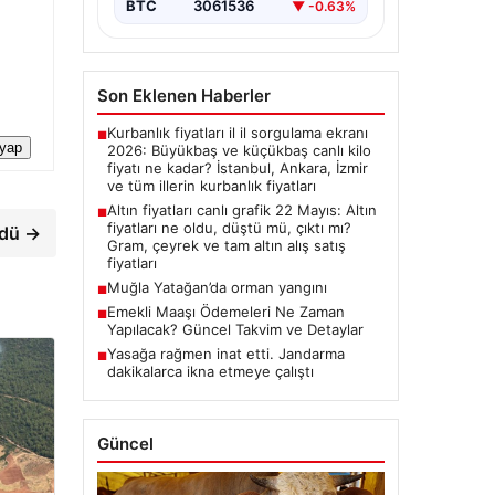
BTC
3061536
▼ -0.63%
Son Eklenen Haberler
Kurbanlık fiyatları il il sorgulama ekranı
■
 yap
2026: Büyükbaş ve küçükbaş canlı kilo
fiyatı ne kadar? İstanbul, Ankara, İzmir
ve tüm illerin kurbanlık fiyatları
Altın fiyatları canlı grafik 22 Mayıs: Altın
■
fiyatları ne oldu, düştü mü, çıktı mı?
ndü →
Gram, çeyrek ve tam altın alış satış
fiyatları
Muğla Yatağan’da orman yangını
■
Emekli Maaşı Ödemeleri Ne Zaman
■
Yapılacak? Güncel Takvim ve Detaylar
Yasağa rağmen inat etti. Jandarma
■
dakikalarca ikna etmeye çalıştı
Güncel