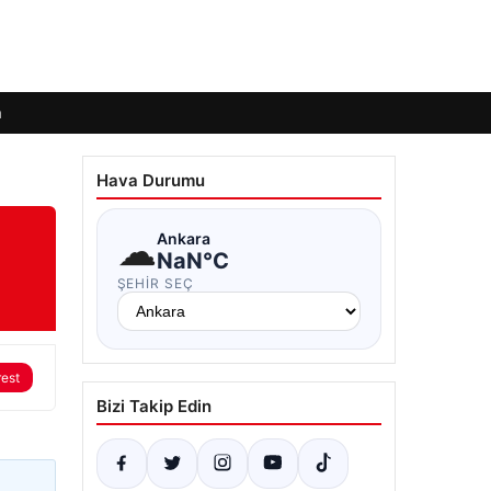
m
Hava Durumu
☁
Ankara
NaN°C
ŞEHIR SEÇ
rest
Bizi Takip Edin