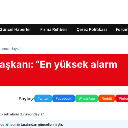
Güncel Haberler
Firma Rehberi
Çerez Politikası
Foru
urumundayız”
Başkanı: “En yüksek alarm
Paylaş:
Twitter
Facebook
WhatsApp
Reddit
Pinte
 yüksek alarm durumundayız”
nce
admin
tarafından güncellenmiştir.