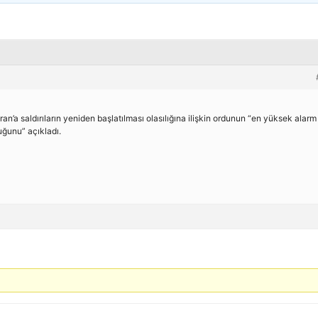
an’a saldırıların yeniden başlatılması olasılığına ilişkin ordunun “en yüksek alarm
uğunu” açıkladı.