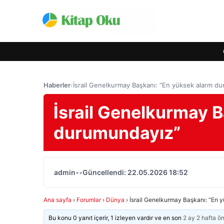
Haberler
›
İsrail Genelkurmay Başkanı: “En yüksek alarm d
İsrail Genelkurmay 
durumundayız”
admin
•
•
Güncellendi: 22.05.2026 18:52
Ana sayfa
›
Forumlar
›
Dünya
›
İsrail Genelkurmay Başkanı: “En
Bu konu 0 yanıt içerir, 1 izleyen vardır ve en son
2 ay 2 hafta ö