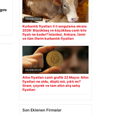
gını
06/08/2026
Kurbanlık fiyatları il il sorgulama ekranı
2026: Büyükbaş ve küçükbaş canlı kilo
fiyatı ne kadar? İstanbul, Ankara, İzmir
ve tüm illerin kurbanlık fiyatları
05/08/2026
Altın fiyatları canlı grafik 22 Mayıs: Altın
fiyatları ne oldu, düştü mü, çıktı mı?
Gram, çeyrek ve tam altın alış satış
fiyatları
Son Eklenen Firmalar