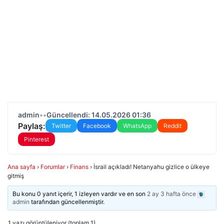
admin
•
•
Güncellendi: 14.05.2026 01:36
Paylaş:
Twitter
Facebook
WhatsApp
Reddit
Pinterest
Ana sayfa
›
Forumlar
›
Finans
›
İsrail açıkladı! Netanyahu gizlice o ülkeye
gitmiş
Bu konu 0 yanıt içerir, 1 izleyen vardır ve en son
2 ay 3 hafta önce
admin
tarafından güncellenmiştir.
1 yazı görüntüleniyor (toplam 1)