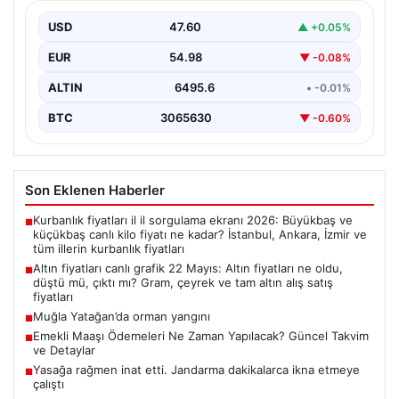
Gram, çeyrek ve tam altın alış satış
fiyatları
USD
47.60
▲ +0.05%
EUR
54.98
▼ -0.08%
ALTIN
6495.6
• -0.01%
BTC
3065630
▼ -0.60%
Son Eklenen Haberler
Kurbanlık fiyatları il il sorgulama ekranı 2026: Büyükbaş ve
■
küçükbaş canlı kilo fiyatı ne kadar? İstanbul, Ankara, İzmir ve
tüm illerin kurbanlık fiyatları
Altın fiyatları canlı grafik 22 Mayıs: Altın fiyatları ne oldu,
■
düştü mü, çıktı mı? Gram, çeyrek ve tam altın alış satış
fiyatları
Muğla Yatağan’da orman yangını
■
Emekli Maaşı Ödemeleri Ne Zaman Yapılacak? Güncel Takvim
■
ve Detaylar
Yasağa rağmen inat etti. Jandarma dakikalarca ikna etmeye
■
çalıştı