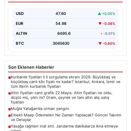
Gram, çeyrek ve tam altın alış satış
fiyatları
USD
47.60
▲ +0.05%
EUR
54.98
▼ -0.08%
ALTIN
6495.6
• -0.01%
BTC
3065630
▼ -0.60%
Son Eklenen Haberler
Kurbanlık fiyatları il il sorgulama ekranı 2026: Büyükbaş ve
■
küçükbaş canlı kilo fiyatı ne kadar? İstanbul, Ankara, İzmir ve
tüm illerin kurbanlık fiyatları
Altın fiyatları canlı grafik 22 Mayıs: Altın fiyatları ne oldu,
■
düştü mü, çıktı mı? Gram, çeyrek ve tam altın alış satış
fiyatları
Muğla Yatağan’da orman yangını
■
Emekli Maaşı Ödemeleri Ne Zaman Yapılacak? Güncel Takvim
■
ve Detaylar
Yasağa rağmen inat etti. Jandarma dakikalarca ikna etmeye
■
çalıştı