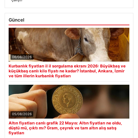
Güncel
06/08/2026
Kurbanlık fiyatları il il sorgulama ekranı 2026: Büyükbaş ve
küçükbaş canlı kilo fiyatı ne kadar? İstanbul, Ankara, İzmir
ve tüm illerin kurbanlık fiyatları
05/08/2026
Altın fiyatları canlı grafik 22 Mayıs: Altın fiyatları ne oldu,
düştü mü, çıktı mı? Gram, çeyrek ve tam altın alış satış
fiyatları