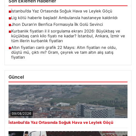
Son Eklenen Haberler
İstanbul’da Yaz Ortasında Soğuk Hava ve Leylek Göçü
■
Lig kötü haberle başladı! Ambulansla hastaneye kaldırıldı
■
Jhon Duran’ın Benfica Formasıyla İlk Golü Sevinci
■
Kurbanlık fiyatları il il sorgulama ekranı 2026: Büyükbaş ve
■
küçükbaş canlı kilo fiyatı ne kadar? İstanbul, Ankara, İzmir ve
tüm illerin kurbanlık fiyatları
Altın fiyatları canlı grafik 22 Mayıs: Altın fiyatları ne oldu,
■
düştü mü, çıktı mı? Gram, çeyrek ve tam altın alış satış
fiyatları
Güncel
09/08/2026
İstanbul’da Yaz Ortasında Soğuk Hava ve Leylek Göçü