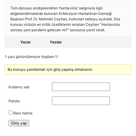
Tüm dünyayı endişelendiren ‘hantavirüs’ salgınıyla ilgili
değerlendirmelerde bulunan Enfeksiyon Hastalıkları Derneği
Başkanı Prof. Dr. Mehmet Ceyhan, korkutan tabloyu açıkladı. Söz
konusu virüsün en kritik özelliklerini anlatan Ceyhan “Hantavirüs
sonrası yeni pandemi gelecek mi?” sorusuna yanıt verdi.
Yazar
Yazılar
1 yazı görüntüleniyor (toplam 1)
Bu konuyu yanıtlamak için giriş yapmış olmalısınız.
Kullanıcı adı:
Parola:
Beni hatırla
Giriş yap