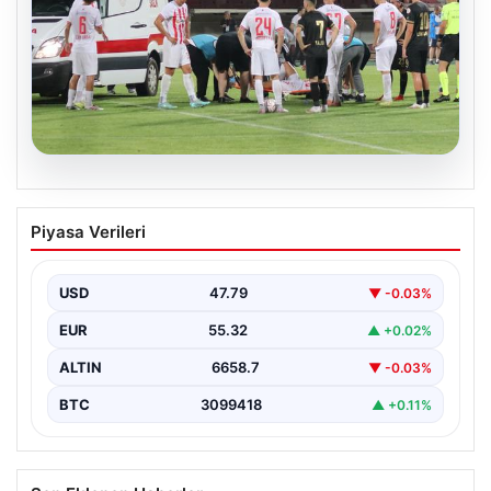
08.08.2026
Lig kötü haberle başladı! Ambulansla
Piyasa Verileri
hastaneye kaldırıldı
USD
47.79
▼ -0.03%
EUR
55.32
▲ +0.02%
ALTIN
6658.7
▼ -0.03%
BTC
3099418
▲ +0.11%