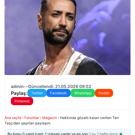
admin
•
•
Güncellendi: 21.05.2026 09:52
Paylaş:
Twitter
Facebook
WhatsApp
Reddit
Pinterest
Ana sayfa
›
Forumlar
›
Magazin
›
Hakkında gözaltı kararı verilen Tan
Taşçı’dan şaşırtan paylaşım
Bu konu 0 yanıt içerir, 1 izleyen vardır ve en son
2 ay 2 hafta önce