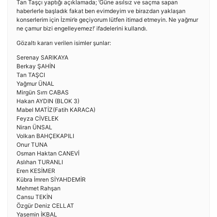
Tan Taşçı yaptığı açıklamada; ‘Güne asılsız ve saçma sapan
haberlerle başladık fakat ben evimdeyim ve birazdan yaklaşan
konserlerim için İzmir’e geçiyorum lütfen itimad etmeyin. Ne yağmur
ne çamur bizi engelleyemez!’ ifadelerini kullandı.
Gözaltı kararı verilen isimler şunlar:
Serenay SARIKAYA
Berkay ŞAHİN
Tan TAŞCI
Yağmur ÜNAL
Mirgün Sırrı CABAS
Hakan AYDIN (BLOK 3)
Mabel MATİZ(Fatih KARACA)
Feyza CİVELEK
Niran ÜNSAL
Volkan BAHÇEKAPILI
Onur TUNA
Osman Haktan CANEVİ
Aslıhan TURANLI
Eren KESİMER
Kübra İmren SİYAHDEMİR
Mehmet Rahşan
Cansu TEKİN
Özgür Deniz CELLAT
Yasemin İKBAL