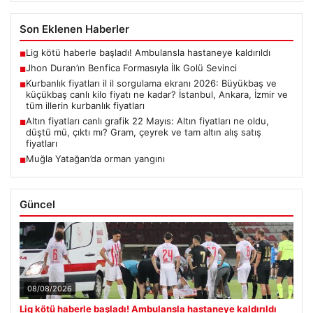
Son Eklenen Haberler
Lig kötü haberle başladı! Ambulansla hastaneye kaldırıldı
■
Jhon Duran’ın Benfica Formasıyla İlk Golü Sevinci
■
Kurbanlık fiyatları il il sorgulama ekranı 2026: Büyükbaş ve
■
küçükbaş canlı kilo fiyatı ne kadar? İstanbul, Ankara, İzmir ve
tüm illerin kurbanlık fiyatları
Altın fiyatları canlı grafik 22 Mayıs: Altın fiyatları ne oldu,
■
düştü mü, çıktı mı? Gram, çeyrek ve tam altın alış satış
fiyatları
Muğla Yatağan’da orman yangını
■
Güncel
08/08/2026
Lig kötü haberle başladı! Ambulansla hastaneye kaldırıldı