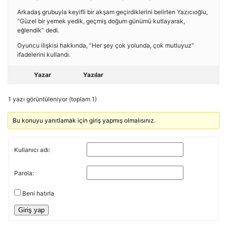
Arkadaş grubuyla keyifli bir akşam geçirdiklerini belirten Yazıcıoğlu,
“Güzel bir yemek yedik, geçmiş doğum günümü kutlayarak,
eğlendik” dedi.
Oyuncu ilişkisi hakkında, “Her şey çok yolunda, çok mutluyuz”
ifadelerini kullandı.
Yazar
Yazılar
1 yazı görüntüleniyor (toplam 1)
Bu konuyu yanıtlamak için giriş yapmış olmalısınız.
Kullanıcı adı:
Parola:
Beni hatırla
Giriş yap