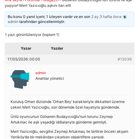
yaşıyor! Mert Yazıcıoğlu aşkını ilan etti
Bu konu 0 yanıt içerir, 1 izleyen vardır ve en son
2 ay 3 hafta önce
admin
tarafından güncellenmiştir.
1 yazı görüntüleniyor (toplam 1)
Yazar
Yazılar
17/05/2026: 00:05
#13036
admin
Anahtar yönetici
Kuruluş Orhan dizisinde ‘Orhan Bey’ karakteriyle dikkatleri üzerine
çeken Mert Yazıcıoğlu, son dönemde özel hayatıyla gündemde.
Ünlü oyuncunun Gülseren Budayıcıoğlu’nun torunu Zeynep
Artukmac ile aşk yaşadığı iddialarıyla gündeme gelmişti.
Mert Yazıcıoğlu, sevgilisi Zeynep Artukmaç ile birlikte önceki akşam
Yeniköy’de bir mekândan çıkarken objektiflere yansıdı.