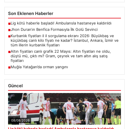
Son Eklenen Haberler
Lig kötü haberle başladı! Ambulansla hastaneye kaldırıldı
■
Jhon Duran’ın Benfica Formasıyla İlk Golü Sevinci
■
Kurbanlık fiyatları il il sorgulama ekranı 2026: Büyükbaş ve
■
küçükbaş canlı kilo fiyatı ne kadar? İstanbul, Ankara, İzmir ve
tüm illerin kurbanlık fiyatları
Altın fiyatları canlı grafik 22 Mayıs: Altın fiyatları ne oldu,
■
düştü mü, çıktı mı? Gram, çeyrek ve tam altın alış satış
fiyatları
Muğla Yatağan’da orman yangını
■
Güncel
08/08/2026
Lig kötü haberle başladı! Ambulansla hastaneye kaldırıldı