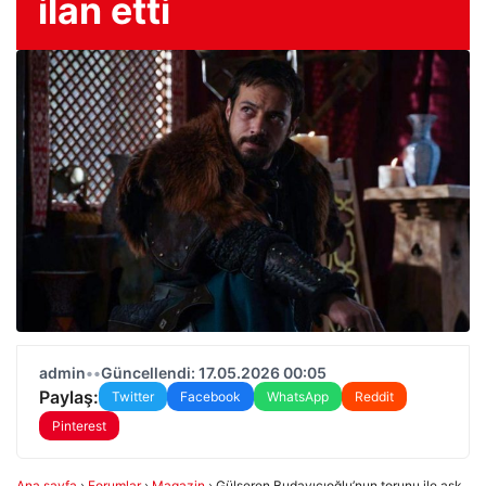
ilan etti
admin
•
•
Güncellendi: 17.05.2026 00:05
Paylaş:
Twitter
Facebook
WhatsApp
Reddit
Pinterest
Ana sayfa
›
Forumlar
›
Magazin
›
Gülseren Budayıcıoğlu’nun torunu ile aşk