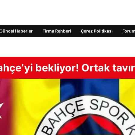
Güncel Haberler
Firma Rehberi
Çerez Politikası
Foru
hçe’yi bekliyor! Ortak tavı