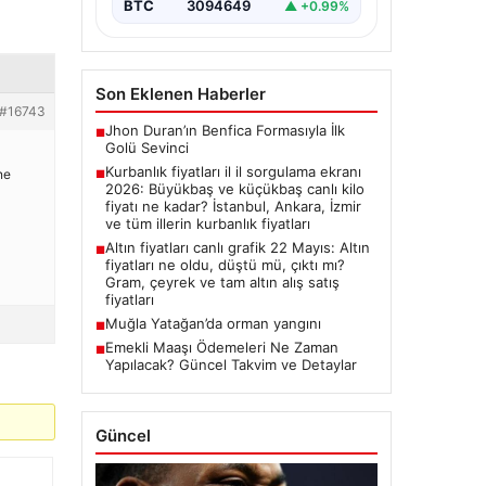
BTC
3094649
▲ +0.99%
Son Eklenen Haberler
#16743
Jhon Duran’ın Benfica Formasıyla İlk
■
Golü Sevinci
Kurbanlık fiyatları il il sorgulama ekranı
ne
■
2026: Büyükbaş ve küçükbaş canlı kilo
fiyatı ne kadar? İstanbul, Ankara, İzmir
ve tüm illerin kurbanlık fiyatları
Altın fiyatları canlı grafik 22 Mayıs: Altın
■
fiyatları ne oldu, düştü mü, çıktı mı?
Gram, çeyrek ve tam altın alış satış
fiyatları
Muğla Yatağan’da orman yangını
■
Emekli Maaşı Ödemeleri Ne Zaman
■
Yapılacak? Güncel Takvim ve Detaylar
Güncel