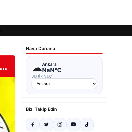
m
Hava Durumu
r…
☁
Ankara
NaN°C
ŞEHIR SEÇ
Bizi Takip Edin