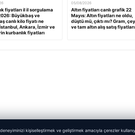
26
05/08/2026
k fiyatları il il sorgulama
Altın fiyatları canlı grafik 22
2026: Büyükbaş ve
Mayıs: Altın fiyatları ne oldu,
 canlı kilo fiyatı ne
düştü mü, çıktı mı? Gram, çe
İstanbul, Ankara, İzmir ve
ve tam altın alış satış fiyatları
rin kurbanlık fiyatları
 deneyiminizi kişiselleştirmek ve geliştirmek amacıyla çerezler kullan