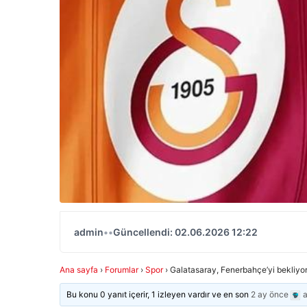
admin
•
•
Güncellendi: 02.06.2026 12:22
Ana sayfa
›
Forumlar
›
Spor
›
Galatasaray, Fenerbahçe’yi bekliyor
Bu konu 0 yanıt içerir, 1 izleyen vardır ve en son
2 ay önce