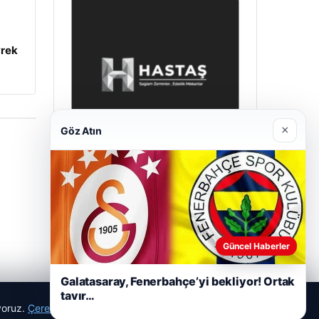
yrek
×
Göz Atın
Enes Kaplan Avukatlık Bürosu
28/04/2026
Güncel Haberler
Galatasaray, Fenerbahçe’yi bekliyor! Ortak
tavır…
ıyoruz.
Çerez Politikamız
Reddet
Kabul Et