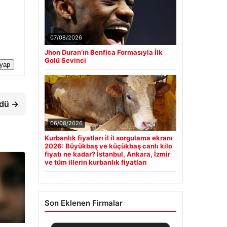
07/08/2026
Jhon Duran’ın Benfica Formasıyla İlk
Golü Sevinci
 yap
ndü →
06/08/2026
Kurbanlık fiyatları il il sorgulama ekranı
2026: Büyükbaş ve küçükbaş canlı kilo
fiyatı ne kadar? İstanbul, Ankara, İzmir
ve tüm illerin kurbanlık fiyatları
Son Eklenen Firmalar