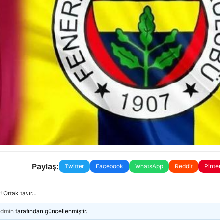
Paylaş:
Twitter
Facebook
WhatsApp
Reddit
Pinte
! Ortak tavır…
admin
tarafından güncellenmiştir.