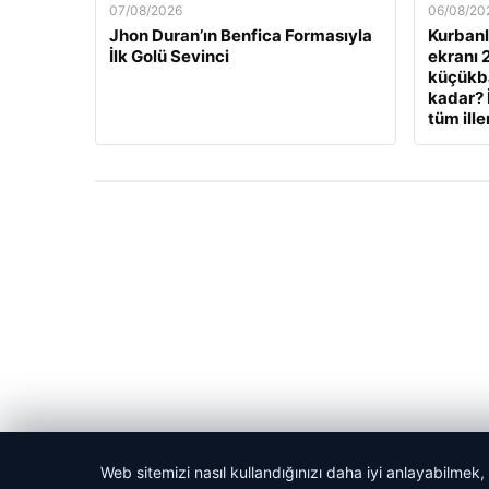
07/08/2026
06/08/20
Jhon Duran’ın Benfica Formasıyla
Kurbanlı
İlk Golü Sevinci
ekranı 
küçükbaş
kadar? 
tüm ille
Web sitemizi nasıl kullandığınızı daha iyi anlayabilmek,
© 2026 Kitap Oku – Güncel Haberler