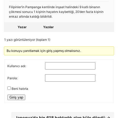
Filipinler’in Pampanga kentinde inşaat halindeki 9 katlı binanın
çökmesi sonucu 1 kişinin hayatını kaybettiği, 20’den fazla kişinin
enkaz altında kaldığı bildirildi.
Yazar
Yazılar
1 yazı görüntüleniyor (toplam 1)
Bu konuyu yanıtlamak için giriş yapmış olmalısınız.
Kullanıcı adı:
Parola:
Beni hatırla
Giriş yap
Japonya’da bin 618 hektarlık alan küle döndü →