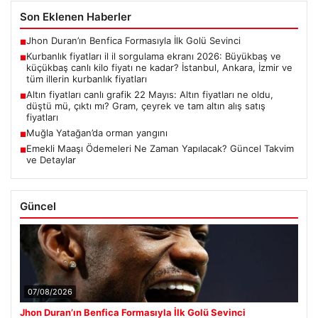
Son Eklenen Haberler
Jhon Duran’ın Benfica Formasıyla İlk Golü Sevinci
■
Kurbanlık fiyatları il il sorgulama ekranı 2026: Büyükbaş ve
■
küçükbaş canlı kilo fiyatı ne kadar? İstanbul, Ankara, İzmir ve
tüm illerin kurbanlık fiyatları
Altın fiyatları canlı grafik 22 Mayıs: Altın fiyatları ne oldu,
■
düştü mü, çıktı mı? Gram, çeyrek ve tam altın alış satış
fiyatları
Muğla Yatağan’da orman yangını
■
Emekli Maaşı Ödemeleri Ne Zaman Yapılacak? Güncel Takvim
■
ve Detaylar
Güncel
07/08/2026
Jhon Duran’ın Benfica Formasıyla İlk Golü Sevinci