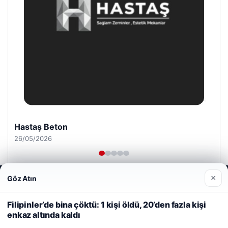
Enes Kaplan Avukatlık Bürosu
28/04/2026
×
Göz Atın
Web sitemizi nasıl kullandığınızı daha iyi anlayabilmek,
deneyiminizi kişiselleştirmek ve geliştirmek amacıyla çerezler
kullanıyoruz.
Çerez Politikamız
Filipinler’de bina çöktü: 1 kişi öldü, 20’den fazla kişi
enkaz altında kaldı
Reddet
Kabul Et
© 2026 Kitap Oku – Güncel Haberler