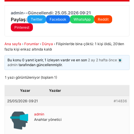
admin
•
•
Güncellendi: 25.05.2026 09:21
Paylaş:
Twitter
Facebook
WhatsApp
Reddit
Pinterest
Ana sayfa
›
Forumlar
›
Dünya
›
Filipinler’de bina çöktü: 1 kişi öldü, 20’den
fazla kişi enkaz altında kaldı
Bu konu 0 yanıt içerir, 1 izleyen vardır ve en son
2 ay 2 hafta önce
admin
tarafından güncellenmiştir.
1 yazı görüntüleniyor (toplam 1)
Yazar
Yazılar
25/05/2026: 09:21
#14836
admin
Anahtar yönetici