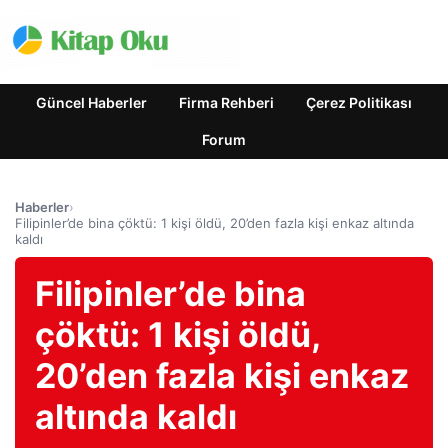
Güncel Haberler
Firma Rehberi
Çerez Politikası
Forum
Haberler
›
Filipinler’de bina çöktü: 1 kişi öldü, 20’den fazla kişi enkaz altında
kaldı
Filipinler’de bina
çöktü: 1 kişi öldü,
20’den fazla kişi enkaz
altında kaldı