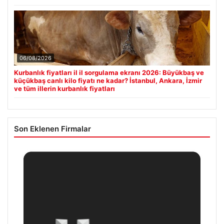
06/08/2026
Kurbanlık fiyatları il il sorgulama ekranı 2026: Büyükbaş ve
küçükbaş canlı kilo fiyatı ne kadar? İstanbul, Ankara, İzmir
ve tüm illerin kurbanlık fiyatları
Son Eklenen Firmalar